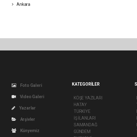
Ankara
KATEGORİLER
S
Foto Galeri
Video Galeri
KÖŞE YAZILARI
HATAY
Yazarlar
TÜRKİYE
İŞ İLANLARI
Arşivler
SAMANDAĞ
Künyemiz
GÜNDEM