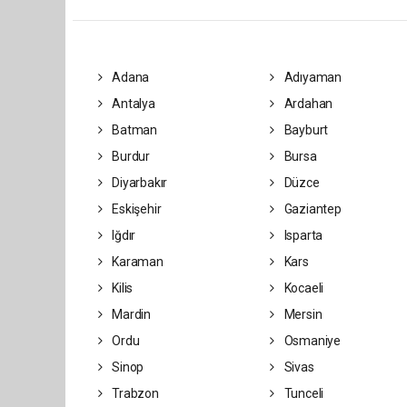
Adana
Adıyaman
Antalya
Ardahan
Batman
Bayburt
Burdur
Bursa
Diyarbakır
Düzce
Eskişehir
Gaziantep
Iğdır
Isparta
Karaman
Kars
Kilis
Kocaeli
Mardin
Mersin
Ordu
Osmaniye
Sinop
Sivas
Trabzon
Tunceli