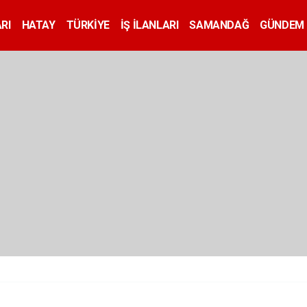
RI
HATAY
TÜRKİYE
İŞ İLANLARI
SAMANDAĞ
GÜNDEM