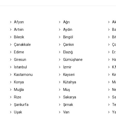
Afyon
Ağrı
Ak
Artvin
Aydın
Ba
Bilecik
Bingöl
Bit
Çanakkale
Çankırı
Ç
Edirne
Elazığ
Er
Giresun
Gümüşhane
Ha
İstanbul
İzmir
K.
Kastamonu
Kayseri
Kı
Konya
Kütahya
Ma
Muğla
Muş
Ne
Rize
Sakarya
S
Şanlıurfa
Şırnak
Te
Uşak
Van
Ya