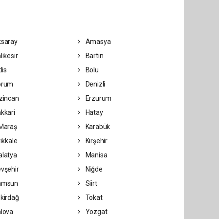
saray
Amasya
lıkesir
Bartın
lis
Bolu
orum
Denizli
zincan
Erzurum
kkari
Hatay
Maraş
Karabük
rıkkale
Kırşehir
latya
Manisa
vşehir
Niğde
amsun
Siirt
kirdağ
Tokat
lova
Yozgat