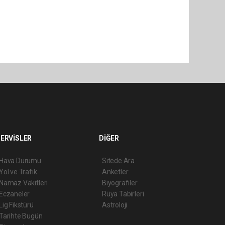
ERVİSLER
DİĞER
Hava Durumu
Sitede Ara
Yol ve Trafik
Anketler
Namaz Vakitleri
Biyografiler
Eczaneler
Rüya Tabirleri
Lig Fikstürü
Astroloji
Tarihte Bugün