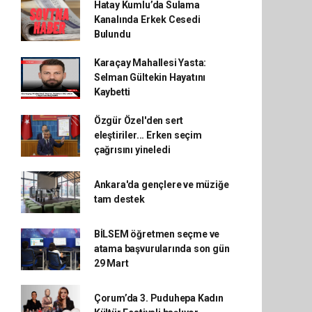
Hatay Kumlu’da Sulama
Kanalında Erkek Cesedi
Bulundu
Karaçay Mahallesi Yasta:
Selman Gültekin Hayatını
Kaybetti
Özgür Özel'den sert
eleştiriler... Erken seçim
çağrısını yineledi
Ankara'da gençlere ve müziğe
tam destek
BİLSEM öğretmen seçme ve
atama başvurularında son gün
29 Mart
Çorum’da 3. Puduhepa Kadın