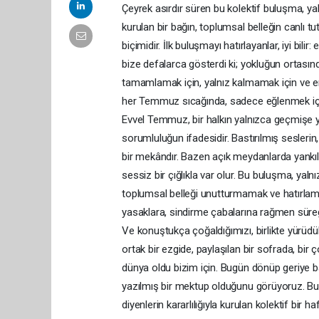
Çeyrek asırdır süren bu kolektif buluşma, yaln
kurulan bir bağın, toplumsal belleğin canlı t
biçimidir. İlk buluşmayı hatırlayanlar, iyi bilir
bize defalarca gösterdi ki; yokluğun ortasınd
tamamlamak için, yalnız kalmamak için ve e
her Temmuz sıcağında, sadece eğlenmek için
Evvel Temmuz, bir halkın yalnızca geçmişe yö
sorumluluğun ifadesidir. Bastırılmış seslerin,
bir mekândır. Bazen açık meydanlarda yankıl
sessiz bir çığlıkla var olur. Bu buluşma, yaln
toplumsal belleği unutturmamak ve hatırlamay
yasaklara, sindirme çabalarına rağmen sürege
Ve konuştukça çoğaldığımızı, birlikte yürüdü
ortak bir ezgide, paylaşılan bir sofrada, bi
dünya oldu bizim için. Bugün dönüp geriye 
yazılmış bir mektup olduğunu görüyoruz. Bu bu
diyenlerin kararlılığıyla kurulan kolektif bir h