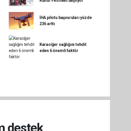
Kültür Festivali başlıyor
İHA pilotu başvuruları yüzde
236 arttı
Karaciğer sağlığını tehdit
eden 6 önemli faktör
m destek