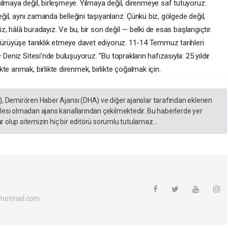
ılmaya değil, birleşmeye. Yılmaya değil, direnmeye saf tutuyoruz.
eğil, aynı zamanda belleğini taşıyanlarız. Çünkü biz, gölgede değil,
biz, hâlâ buradayız. Ve bu, bir son değil — belki de esas başlangıçtır.
 yürüyüşe tanıklık etmeye davet ediyoruz. 11-14 Temmuz tarihleri
 Deniz Sitesi’nde buluşuyoruz. “Bu toprakların hafızasıyla: 25 yıldır
te anmak, birlikte direnmek, birlikte çoğalmak için.
), Demirören Haber Ajansı (DHA) ve diğer ajanslar tarafından eklenen
lesi olmadan ajans kanallarından çekilmektedir. Bu haberlerde yer
 olup sitemizin hiç bir editörü sorumlu tutulamaz...
hotmail.com