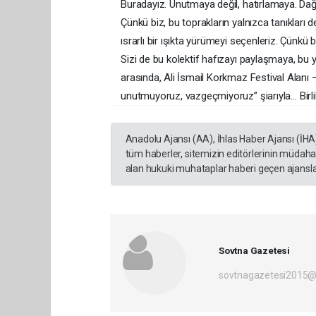
Buradayız. Unutmaya değil, hatırlamaya. Dağ
Çünkü biz, bu toprakların yalnızca tanıkları d
ısrarlı bir ışıkta yürümeyi seçenleriz. Çünkü 
Sizi de bu kolektif hafızayı paylaşmaya, bu
arasında, Ali İsmail Korkmaz Festival Alanı –
unutmuyoruz, vazgeçmiyoruz” şiarıyla… Birlik
Anadolu Ajansı (AA), İhlas Haber Ajansı (İHA
tüm haberler, sitemizin editörlerinin müdaha
alan hukuki muhataplar haberi geçen ajanslar
Sovtna Gazetesi
sovtnagazetesi2015@