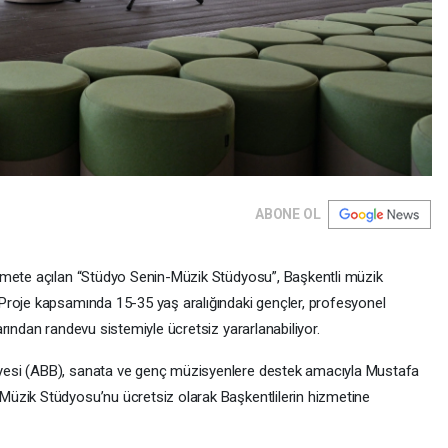
ABONE OL
zmete açılan “Stüdyo Senin-Müzik Stüdyosu”, Başkentli müzik
Proje kapsamında 15-35 yaş aralığındaki gençler, profesyonel
rından randevu sistemiyle ücretsiz yararlanabiliyor.
yesi (ABB), sanata ve genç müzisyenlere destek amacıyla Mustafa
üzik Stüdyosu’nu ücretsiz olarak Başkentlilerin hizmetine