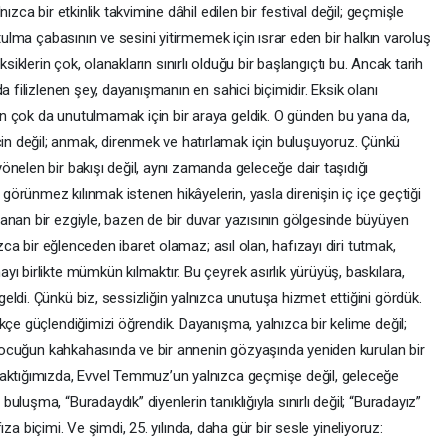
ızca bir etkinlik takvimine dâhil edilen bir festival değil; geçmişle
utulma çabasının ve sesini yitirmemek için ısrar eden bir halkın varoluş
: eksiklerin çok, olanakların sınırlı olduğu bir başlangıçtı bu. Ancak tarih
a filizlenen şey, dayanışmanın en sahici biçimidir. Eksik olanı
n çok da unutulmamak için bir araya geldik. O günden bu yana da,
 değil; anmak, direnmek ve hatırlamak için buluşuyoruz. Çünkü
nelen bir bakışı değil, aynı zamanda geleceğe dair taşıdığı
 görünmez kılınmak istenen hikâyelerin, yasla direnişin iç içe geçtiği
anan bir ezgiyle, bazen de bir duvar yazısının gölgesinde büyüyen
ızca bir eğlenceden ibaret olamaz; asıl olan, hafızayı diri tutmak,
ı birlikte mümkün kılmaktır. Bu çeyrek asırlık yürüyüş, baskılara,
ldi. Çünkü biz, sessizliğin yalnızca unutuşa hizmet ettiğini gördük.
kçe güçlendiğimizi öğrendik. Dayanışma, yalnızca bir kelime değil;
r çocuğun kahkahasında ve bir annenin gözyaşında yeniden kurulan bir
baktığımızda, Evvel Temmuz’un yalnızca geçmişe değil, geleceğe
luşma, “Buradaydık” diyenlerin tanıklığıyla sınırlı değil; “Buradayız”
afıza biçimi. Ve şimdi, 25. yılında, daha gür bir sesle yineliyoruz: