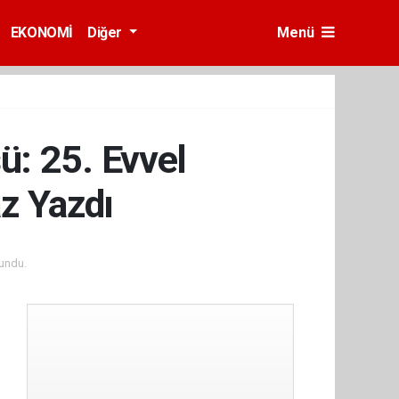
EKONOMİ
Diğer
Menü
şü: 25. Evvel
z Yazdı
undu.