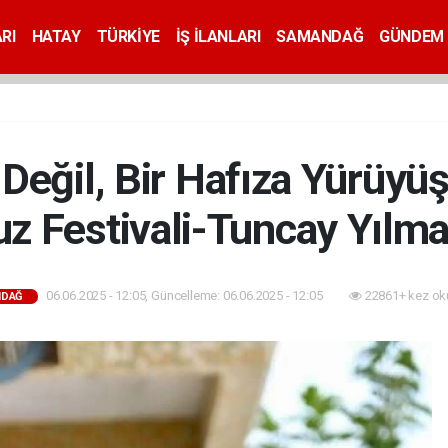
RI
HATAY
TÜRKİYE
İŞ İLANLARI
SAMANDAĞ
GÜNDEM
 Değil, Bir Hafıza Yürüyü
 Festivali-Tuncay Yılma
06.06.2025 - 12:05, Güncelleme: 06.06.2025 - 12:05
22861+ kez ok
NDAĞ