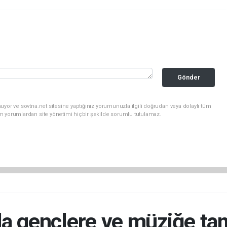
Gönder
uyor ve sovtna.net sitesine yaptığınız yorumunuzla ilgili doğrudan veya dolaylı tüm
m yorumlardan site yönetimi hiçbir şekilde sorumlu tutulamaz.
da gençlere ve müziğe ta