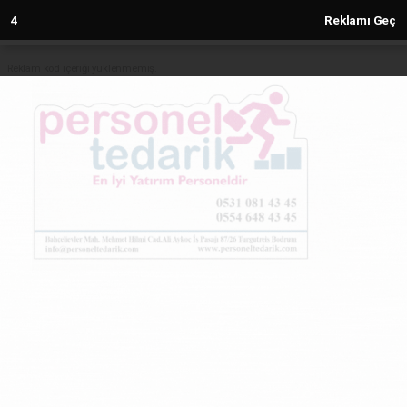
3
Reklamı Geç
Reklam kod içeriği yüklenmemiş.
Anasayfa
KÖŞE YAZILARI
“BU ÜLKEDE ALEVİLERE HAKARET
SERBEST Mİ?" Ali Arslan Yazdı...
KÖŞE YAZILARI
(Sovtna) - Sovtna Haber Gazetesi | 28.10.2025 - 11:18
7703+ kez okundu.
“BU ÜLKEDE ALEVİLERE HAKARET SERBEST Mİ?" Ali
Arslan Yazdı...