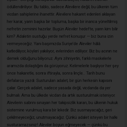
ödüllendiriliyor. Bu tablo, sadece Alevilere değil, bu ülkenin tüm
vicdan sahiplerine ihanettir. Alevilere hakaret edenleri aklayan
her karar, yarın başka bir topluma, başka bir inanca yöneltilmiş
nefretin zeminini hazırlar. Bugün Aleviler hedefte, yarın kim bilir
kim? Adaletin sustuğu yerde nefret konuşur — biz buna izin
vermeyeceğiz. Yanı başımızda Suriye’de Aleviler hâlâ
katlediliyor, köyleri yakılıyor, evlerinden ediliyor. Biz bu acının ne
demek olduğunu biliyoruz. Aynı zihniyetin, farklı maskelerle
aramızda dolaştığını da görüyoruz. Kelimelerle başlıyor her şey
önce hakaretle, sonra iftirayla, sonra linçle... Tarih bunu
defalarca yazdı: Susturulan adalet, bir gün herkesin kapısını
çalar. Gerçek adalet, sadece yasada değil, vicdanda da yer
bulmalı. Ama bu ülkede vicdan da artık susturulmak isteniyor.
Alevilerin sabrını sınayan her takipsizlik kararı, bu ülkenin hukuk
sistemine vurulmuş kara bir lekedir. Biz susmayacağız, geri
çekilmeyeceğiz, unutmayacağız. Çünkü adalet isteyen bir halkı
susturamazsınız! Aleviler boyun eğmeyecek — çünkü bu