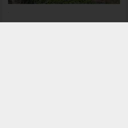
.
Anadolu Ajansı (AA), İhlas Haber Ajansı (İHA), Demirören
Haber Ajansı (DHA) ve diğer ajanslar tarafından eklenen tüm
haberler, sitemizin editörlerinin müdahalesi olmadan ajans
kanallarından çekilmektedir. Bu haberlerde yer alan hukuki
muhataplar haberi geçen ajanslar olup sitemizin hiç bir
editörü sorumlu tutulamaz...
Sovtna Gazetesi