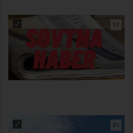
1
/2
.
2
/2