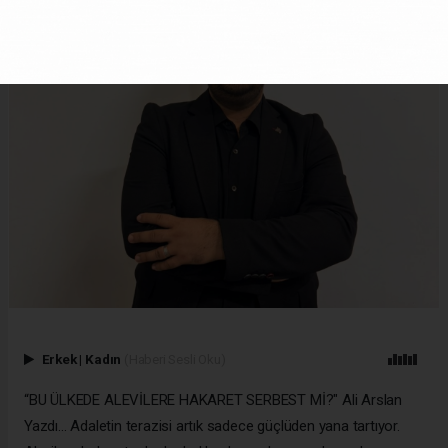
Erkek
|
Kadın
(Haberi Sesli Oku)
“BU ÜLKEDE ALEVİLERE HAKARET SERBEST Mİ?" Ali Arslan
Yazdı... Adaletin terazisi artık sadece güçlüden yana tartıyor.