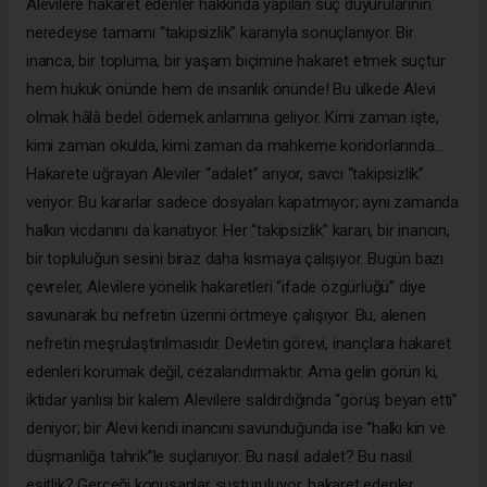
Alevilere hakaret edenler hakkında yapılan suç duyurularının
neredeyse tamamı “takipsizlik” kararıyla sonuçlanıyor. Bir
inanca, bir topluma, bir yaşam biçimine hakaret etmek suçtur
hem hukuk önünde hem de insanlık önünde! Bu ülkede Alevi
olmak hâlâ bedel ödemek anlamına geliyor. Kimi zaman işte,
kimi zaman okulda, kimi zaman da mahkeme koridorlarında...
Hakarete uğrayan Aleviler “adalet” arıyor, savcı “takipsizlik”
veriyor. Bu kararlar sadece dosyaları kapatmıyor; aynı zamanda
halkın vicdanını da kanatıyor. Her “takipsizlik” kararı, bir inancın,
bir topluluğun sesini biraz daha kısmaya çalışıyor. Bugün bazı
çevreler, Alevilere yönelik hakaretleri “ifade özgürlüğü” diye
savunarak bu nefretin üzerini örtmeye çalışıyor. Bu, alenen
nefretin meşrulaştırılmasıdır. Devletin görevi, inançlara hakaret
edenleri korumak değil, cezalandırmaktır. Ama gelin görün ki,
iktidar yanlısı bir kalem Alevilere saldırdığında “görüş beyan etti”
deniyor; bir Alevi kendi inancını savunduğunda ise “halkı kin ve
düşmanlığa tahrik”le suçlanıyor. Bu nasıl adalet? Bu nasıl
eşitlik? Gerçeği konuşanlar susturuluyor, hakaret edenler