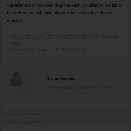
topraklarda biz, korkunun değil hakikatin çocuklarıyız! Ve biz o
hakikati, her ne pahasına olursa olsun, söylemeye devam
edeceğiz.
#“BU ÜLKEDE ALEVİLERE HAKARET SERBEST Mİ?" Ali Arslan
Yazdı...
#Gazeteci Ali Arslan
#Hatay Ali Arslan
Sovtna Gazetesi
sovtnagazetesi2015@hotmail.com
Reklam kod içeriği yüklenmemiş.
Reklam kod içeriği yüklenmemiş.