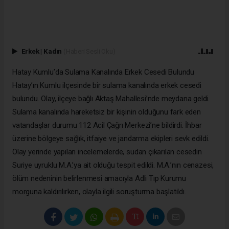
Erkek
|
Kadın
(Haberi Sesli Oku)
Hatay Kumlu’da Sulama Kanalında Erkek Cesedi Bulundu
Hatay’ın Kumlu ilçesinde bir sulama kanalında erkek cesedi
bulundu. Olay, ilçeye bağlı Aktaş Mahallesi’nde meydana geldi.
Sulama kanalında hareketsiz bir kişinin olduğunu fark eden
vatandaşlar durumu 112 Acil Çağrı Merkezi’ne bildirdi. İhbar
üzerine bölgeye sağlık, itfaiye ve jandarma ekipleri sevk edildi.
Olay yerinde yapılan incelemelerde, sudan çıkarılan cesedin
Suriye uyruklu M.A.’ya ait olduğu tespit edildi. M.A.’nın cenazesi,
ölüm nedeninin belirlenmesi amacıyla Adli Tıp Kurumu
morguna kaldırılırken, olayla ilgili soruşturma başlatıldı.