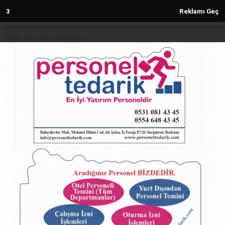
2
Reklamı Geç
Reklam kod içeriği yüklenmemiş.
Anasayfa
Çayırova’nın parkları yenileniyor
24.03.2026 - 16:39, Güncelleme: 24.03.2026 - 16:39
8603+ kez okundu.
ABONE OL