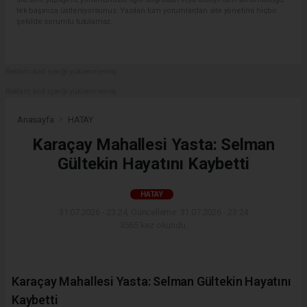
tek başınıza üstleniyorsunuz. Yazılan tüm yorumlardan site yönetimi hiçbir
şekilde sorumlu tutulamaz.
Reklam kod içeriği yüklenmemiş.
Reklam kod içeriği yüklenmemiş.
Anasayfa
HATAY
Karaçay Mahallesi Yasta: Selman
Gültekin Hayatını Kaybetti
HATAY
31.07.2026 - 23:24, Güncelleme: 31.07.2026 - 23:24
3565 kez okundu.
Karaçay Mahallesi Yasta: Selman Gültekin Hayatını
Kaybetti