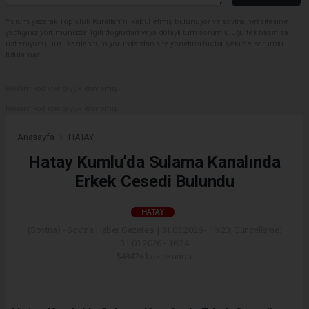
Yorum yazarak Topluluk Kuralları’nı kabul etmiş bulunuyor ve sovtna.net sitesine
yaptığınız yorumunuzla ilgili doğrudan veya dolaylı tüm sorumluluğu tek başınıza
üstleniyorsunuz. Yazılan tüm yorumlardan site yönetimi hiçbir şekilde sorumlu
tutulamaz.
Reklam kod içeriği yüklenmemiş.
Reklam kod içeriği yüklenmemiş.
Anasayfa
HATAY
Hatay Kumlu’da Sulama Kanalında
Erkek Cesedi Bulundu
HATAY
(Sovtna) - Sovtna Haber Gazetesi | 31.03.2026 - 16:20, Güncelleme:
31.03.2026 - 16:24
54842+ kez okundu.