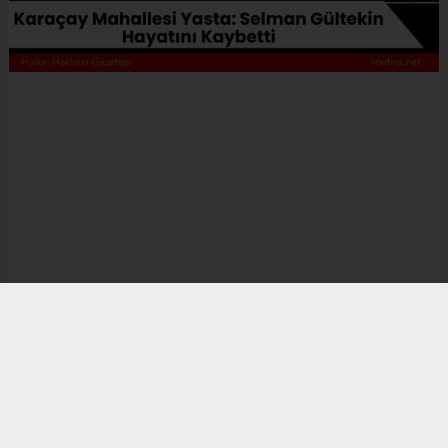
Erkek
|
Kadın
(Haberi Sesli Oku)