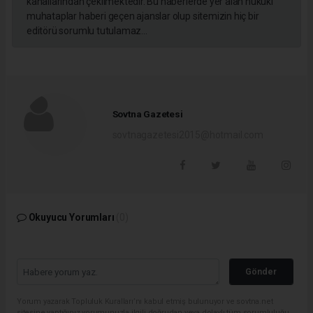
kanallarından çekilmektedir. Bu haberlerde yer alan hukuki
muhataplar haberi geçen ajanslar olup sitemizin hiç bir
editörü sorumlu tutulamaz...
Sovtna Gazetesi
sovtnagazetesi2015@hotmail.com
Okuyucu Yorumları
(0)
Gönder
Yorum yazarak Topluluk Kuralları’nı kabul etmiş bulunuyor ve sovtna.net
sitesine yaptığınız yorumunuzla ilgili doğrudan veya dolaylı tüm sorumluluğu