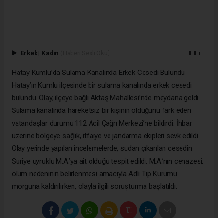
Erkek
|
Kadın
(Haberi Sesli Oku)
Hatay Kumlu’da Sulama Kanalında Erkek Cesedi Bulundu
Hatay’ın Kumlu ilçesinde bir sulama kanalında erkek cesedi
bulundu. Olay, ilçeye bağlı Aktaş Mahallesi’nde meydana geldi.
Sulama kanalında hareketsiz bir kişinin olduğunu fark eden
vatandaşlar durumu 112 Acil Çağrı Merkezi’ne bildirdi. İhbar
üzerine bölgeye sağlık, itfaiye ve jandarma ekipleri sevk edildi.
Olay yerinde yapılan incelemelerde, sudan çıkarılan cesedin
Suriye uyruklu M.A.’ya ait olduğu tespit edildi. M.A.’nın cenazesi,
ölüm nedeninin belirlenmesi amacıyla Adli Tıp Kurumu
morguna kaldırılırken, olayla ilgili soruşturma başlatıldı.