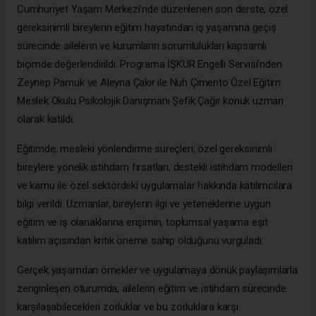
Cumhuriyet Yaşam Merkezi’nde düzenlenen son derste, özel
gereksinimli bireylerin eğitim hayatından iş yaşamına geçiş
sürecinde ailelerin ve kurumların sorumlulukları kapsamlı
biçimde değerlendirildi. Programa İŞKUR Engelli Servisi’nden
Zeynep Pamuk ve Aleyna Çakır ile Nuh Çimento Özel Eğitim
Meslek Okulu Psikolojik Danışmanı Şefik Çağır konuk uzman
olarak katıldı.
Eğitimde; mesleki yönlendirme süreçleri, özel gereksinimli
bireylere yönelik istihdam fırsatları, destekli istihdam modelleri
ve kamu ile özel sektördeki uygulamalar hakkında katılımcılara
bilgi verildi. Uzmanlar, bireylerin ilgi ve yeteneklerine uygun
eğitim ve iş olanaklarına erişimin, toplumsal yaşama eşit
katılım açısından kritik öneme sahip olduğunu vurguladı.
Gerçek yaşamdan örnekler ve uygulamaya dönük paylaşımlarla
zenginleşen oturumda, ailelerin eğitim ve istihdam sürecinde
karşılaşabilecekleri zorluklar ve bu zorluklara karşı