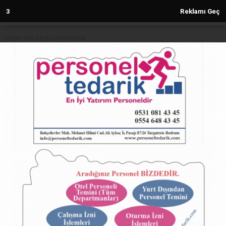
2
Reklamı Geç
Reklam kod içeriği yüklenmemiş.
Anasayfa
Engelsiz Ebeveyn Akademisi'nde
eğitim ve istihdam vurgusu
09.02.2026 - 16:54, Güncelleme: 09.02.2026 - 16:54
27470+ kez okundu.
ABONE OL