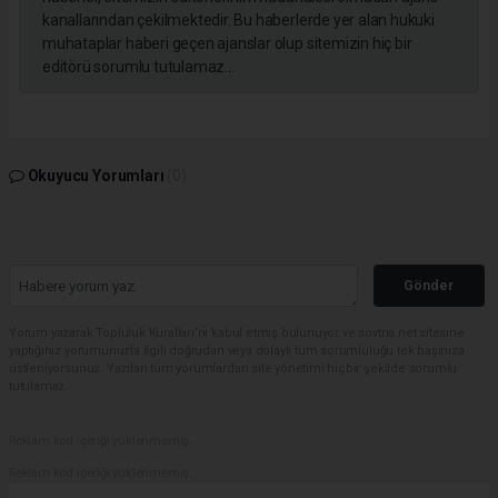
kanallarından çekilmektedir. Bu haberlerde yer alan hukuki
muhataplar haberi geçen ajanslar olup sitemizin hiç bir
editörü sorumlu tutulamaz...
Okuyucu Yorumları
(0)
Gönder
Yorum yazarak Topluluk Kuralları’nı kabul etmiş bulunuyor ve sovtna.net sitesine
yaptığınız yorumunuzla ilgili doğrudan veya dolaylı tüm sorumluluğu tek başınıza
üstleniyorsunuz. Yazılan tüm yorumlardan site yönetimi hiçbir şekilde sorumlu
tutulamaz.
Reklam kod içeriği yüklenmemiş.
Reklam kod içeriği yüklenmemiş.