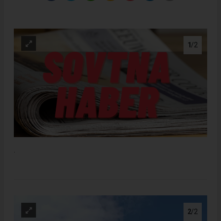
1
/2
.
2
/2