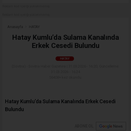
Reklam kod içeriği yüklenmemiş.
Reklam kod içeriği yüklenmemiş.
Anasayfa
HATAY
Hatay Kumlu’da Sulama Kanalında
Erkek Cesedi Bulundu
HATAY
(Sovtna) - Sovtna Haber Gazetesi | 31.03.2026 - 16:20, Güncelleme:
31.03.2026 - 16:24
56408+ kez okundu.
Hatay Kumlu’da Sulama Kanalında Erkek Cesedi
Bulundu
ABONE OL