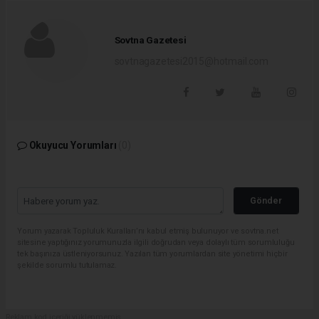
Sovtna Gazetesi
sovtnagazetesi2015@hotmail.com
Okuyucu Yorumları
(0)
Gönder
Yorum yazarak Topluluk Kuralları’nı kabul etmiş bulunuyor ve sovtna.net
sitesine yaptığınız yorumunuzla ilgili doğrudan veya dolaylı tüm sorumluluğu
tek başınıza üstleniyorsunuz. Yazılan tüm yorumlardan site yönetimi hiçbir
şekilde sorumlu tutulamaz.
Reklam kod içeriği yüklenmemiş.