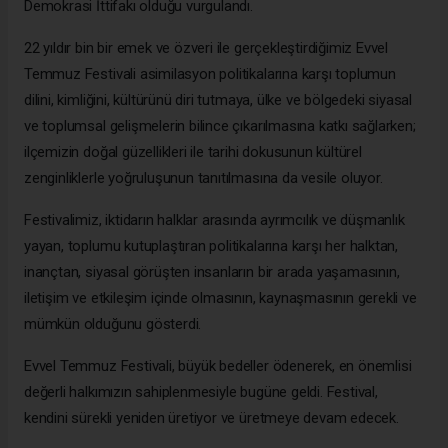
Demokrasi İttifakı olduğu vurgulandı.
22 yıldır bin bir emek ve özveri ile gerçekleştirdiğimiz Evvel
Temmuz Festivali asimilasyon politikalarına karşı toplumun
dilini, kimliğini, kültürünü diri tutmaya, ülke ve bölgedeki siyasal
ve toplumsal gelişmelerin bilince çıkarılmasına katkı sağlarken;
ilçemizin doğal güzellikleri ile tarihi dokusunun kültürel
zenginliklerle yoğruluşunun tanıtılmasına da vesile oluyor.
Festivalimiz, iktidarın halklar arasında ayrımcılık ve düşmanlık
yayan, toplumu kutuplaştıran politikalarına karşı her halktan,
inançtan, siyasal görüşten insanların bir arada yaşamasının,
iletişim ve etkileşim içinde olmasının, kaynaşmasının gerekli ve
mümkün olduğunu gösterdi.
Evvel Temmuz Festivali, büyük bedeller ödenerek, en önemlisi
değerli halkımızın sahiplenmesiyle bugüne geldi. Festival,
kendini sürekli yeniden üretiyor ve
üretmeye devam edecek
.