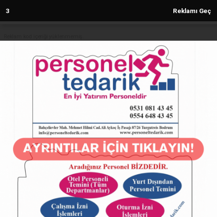
2
Reklamı Geç
Reklam kod içeriği yüklenmemiş.
Anasayfa
KÜLTÜR
HALKIMIZIN GENİŞ KATILIM,
DESTEK VE COŞKUSU İLE
GERÇEKLEŞTİRDİK
KÜLTÜR
26.07.2022 - 15:19, Güncelleme: 21.09.2022 - 11:39
13637+ kez okundu.
HALKIMIZIN GENİŞ KATILIM, DESTEK VE COŞKUSU
İLE GERÇEKLEŞTİRDİK