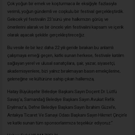
Çok yoğun bir emek ve koşturmaca ile eksiğiyle fazlasıyla
verimli, yoğun gündemli ve coşkulu bir festival gerçekleştirdik.
Gelecek yıl festivalin 23.’sünü yine halkımızın görüş ve
önerilerini alarak ve bir önceki yılın festivalini kapsam ve içerik
olarak aşacak şekilde gerçekleştireceğiz.
Bu vesile ile bir kez daha 22 yılı geride bırakan bu anlamlı
çalışmaya emeği geçen, katkı sunan herkese, festivale katılım
sağlayan yerel ve ulusal sanatçılara, şair, yazar, siyasetçi,
akademisyenlere, bizi yalnız bırakmayan basın emekçilerine,
geleneğine ve kültürüne sahip çıkan halkımıza,
Hatay Büyükşehir Belediye Başkanı Sayın Doçent Dr. Lütfü
Savaş’a, Samandağ Belediye Başkanı Sayın Avukat Refik
Eryılmaz’a, Defne Belediye Başkanı Sayın İbrahim Güzel’e,
Antakya Ticaret Ve Sanayi Odası Başkanı Sayın Hikmet Çinçin’e
ve katkı sunan tüm sponsorlarımıza teşekkür ediyoruz.”