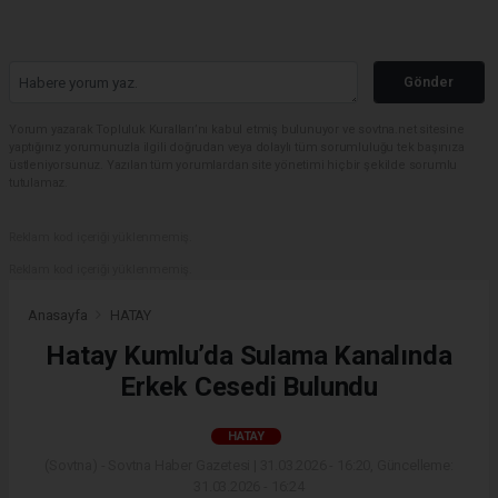
Gönder
Yorum yazarak Topluluk Kuralları’nı kabul etmiş bulunuyor ve sovtna.net sitesine
yaptığınız yorumunuzla ilgili doğrudan veya dolaylı tüm sorumluluğu tek başınıza
üstleniyorsunuz. Yazılan tüm yorumlardan site yönetimi hiçbir şekilde sorumlu
tutulamaz.
Reklam kod içeriği yüklenmemiş.
Reklam kod içeriği yüklenmemiş.
Anasayfa
HATAY
Hatay Kumlu’da Sulama Kanalında
Erkek Cesedi Bulundu
HATAY
(Sovtna) - Sovtna Haber Gazetesi | 31.03.2026 - 16:20, Güncelleme:
31.03.2026 - 16:24