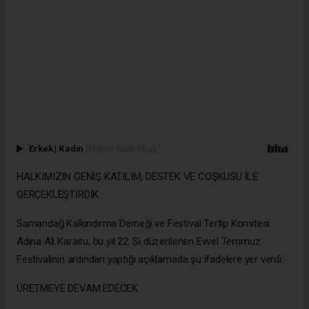
Erkek
|
Kadın
(Haberi Sesli Oku)
HALKIMIZIN GENİŞ KATILIM, DESTEK VE COŞKUSU İLE
GERÇEKLEŞTİRDİK
Samandağ Kalkındırma Derneği ve Festival Tertip Komitesi
Adına Ali Karasu; bu yıl 22. Si düzenlenen Evvel Temmuz
Festivalinin ardından yaptığı açıklamada şu ifadelere yer verdi:
ÜRETMEYE DEVAM EDECEK