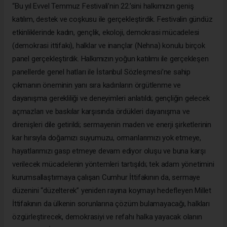
“Bu yıl Evvel Temmuz Festivali’nin 22.’sini
halkımızın geniş
katılım, destek ve coşkusu ile gerçekleştirdik
. Festivalin gündüz
etkinliklerinde kadın, gençlik, ekoloji, demokrasi mücadelesi
(demokrasi ittifakı), halklar ve inançlar (Nehna) konulu birçok
panel gerçekleştirdik. Halkımızın yoğun katılımı ile gerçekleşen
panellerde genel hatları ile İstanbul Sözleşmesi’ne sahip
çıkmanın öneminin yanı sıra kadınların örgütlenme ve
dayanışma gerekliliği ve deneyimleri anlatıldı; gençliğin gelecek
açmazları ve baskılar karşısında ördükleri dayanışma ve
direnişleri dile getirildi; sermayenin maden ve enerji şirketlerinin
kar hırsıyla doğamızı suyumuzu, ormanlarımızı yok etmeye,
hayatlarımızı gasp etmeye devam ediyor oluşu ve buna karşı
verilecek mücadelenin yöntemleri tartışıldı; tek adam yönetimini
kurumsallaştırmaya çalışan Cumhur İttifakının da, sermaye
düzenini “düzelterek” yeniden rayına koymayı hedefleyen Millet
İttifakının da ülkenin sorunlarına çözüm bulamayacağı, halkları
özgürleştirecek, demokrasiyi ve refahı halka yayacak olanın