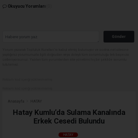
Okuyucu Yorumları
(0)
Gönder
Yorum yazarak Topluluk Kuralları’nı kabul etmiş bulunuyor ve sovtna.net sitesine
yaptığınız yorumunuzla ilgili doğrudan veya dolaylı tüm sorumluluğu tek başınıza
üstleniyorsunuz. Yazılan tüm yorumlardan site yönetimi hiçbir şekilde sorumlu
tutulamaz.
Reklam kod içeriği yüklenmemiş.
Reklam kod içeriği yüklenmemiş.
Anasayfa
HATAY
Hatay Kumlu’da Sulama Kanalında
Erkek Cesedi Bulundu
HATAY