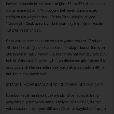
havalimanlarında iç hat uçak trafiğinin 68 bin 371, dış hat uçak
trafiğinin ise 62 bin 749 olduğunu belirterek, toplam uçak
trafiğinin üst geçişler dahil 179 bin 78’e ulaştığını söyledi.
“Geçen yılın Ocak ayına kıyasla toplam uçak trafiğinde yüzde
1,8 artış yaşandı” dedi.
Ocak ayında hizmet verilen yolcu sayısının toplam 17 milyon
785 bin 633 olduğunu aktaran Bakan Uraloğlu, bunun 8 milyon
200 bininin iç hat, 9 milyon 572 bininin dış hat yolcusu olduğunu
belirtti. Yolcu trafiği, geçen yılın aynı dönemine göre yüzde 9,6
artış gösterdi. Havalimanlarındaki yük trafiği ise toplam 401 bin
866 ton olarak kaydedildi.
İSTANBUL HAVALİMANLARI YOLCU TRAFİĞİNDE ÖNE ÇIKTI
İstanbul Havalimanı’nda Ocak ayında 45 bin 90 uçak trafiği
gerçekleşti. İç hat yolcu sayısı 1 milyon 329 bin 833, dış hat
yolcu sayısı ise 5 milyon 580 bin 975 olarak kaydedildi. Toplam