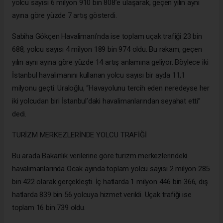
yolcu sayısı 6 milyon 910 bin 808’e ulaşarak, geçen yılın aynı
ayına göre yüzde 7 artış gösterdi.
Sabiha Gökçen Havalimanı’nda ise toplam uçak trafiği 23 bin
688, yolcu sayısı 4 milyon 189 bin 974 oldu. Bu rakam, geçen
yılın aynı ayına göre yüzde 14 artış anlamına geliyor. Böylece iki
İstanbul havalimanını kullanan yolcu sayısı bir ayda 11,1
milyonu geçti. Uraloğlu, “Havayolunu tercih eden neredeyse her
iki yolcudan biri İstanbul’daki havalimanlarından seyahat etti”
dedi.
TURİZM MERKEZLERİNDE YOLCU TRAFİĞİ
Bu arada Bakanlık verilerine göre turizm merkezlerindeki
havalimanlarında Ocak ayında toplam yolcu sayısı 2 milyon 285
bin 422 olarak gerçekleşti. İç hatlarda 1 milyon 446 bin 366, dış
hatlarda 839 bin 56 yolcuya hizmet verildi. Uçak trafiği ise
toplam 16 bin 739 oldu.