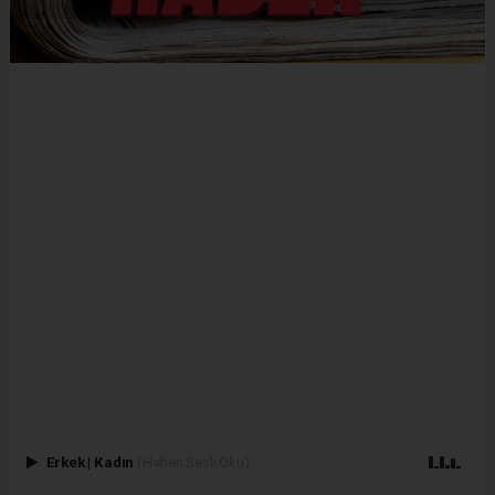
Erkek
|
Kadın
(Haberi Sesli Oku)