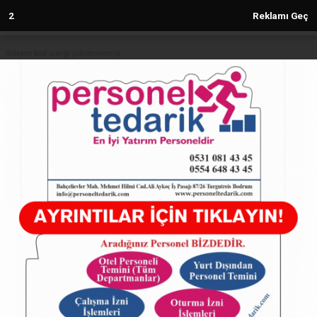
1
Reklamı Geç
Reklam kod içeriği yüklenmemiş.
Anasayfa
Her iki yolcudan biri İstanbul'dan
havalandı! Ocak'ta 17,8 milyon
yolcu 'hava'dan yararlandı!
09.02.2026 - 17:06, Güncelleme: 09.02.2026 - 17:06
27059+ kez okundu.
ABONE OL