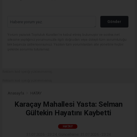
Gönder
Yorum yazarak Topluluk Kuralları’nı kabul etmiş bulunuyor ve sovtna.net
sitesine yaptığınız yorumunuzla ilgili doğrudan veya dolaylı tüm sorumluluğu
tek başınıza üstleniyorsunuz. Yazılan tüm yorumlardan site yönetimi hiçbir
şekilde sorumlu tutulamaz.
Reklam kod içeriği yüklenmemiş.
Reklam kod içeriği yüklenmemiş.
Anasayfa
HATAY
Karaçay Mahallesi Yasta: Selman
Gültekin Hayatını Kaybetti
HATAY
31.07.2026 - 23:24, Güncelleme: 31.07.2026 - 23:24