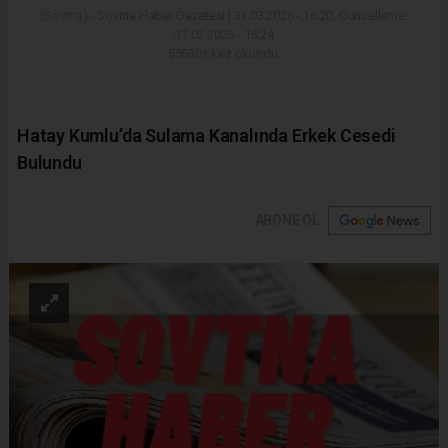
(Sovtna) - Sovtna Haber Gazetesi | 31.03.2026 - 16:20, Güncelleme:
31.03.2026 - 16:24
55630+ kez okundu.
Hatay Kumlu’da Sulama Kanalında Erkek Cesedi
Bulundu
ABONE OL