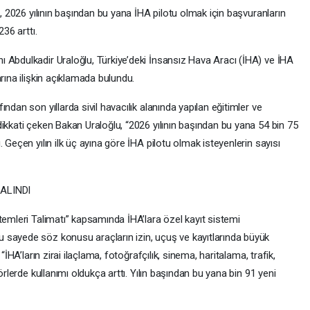
e, 2026 yılının başından bu yana İHA pilotu olmak için başvuranların
236 arttı.
 Abdulkadir Uraloğlu, Türkiye’deki İnsansız Hava Aracı (İHA) ve İHA
rına ilişkin açıklamada bulundu.
ndan son yıllarda sivil havacılık alanında yapılan eğitimler ve
ikkati çeken Bakan Uraloğlu, “2026 yılının başından bu yana 54 bin 75
 Geçen yılın ilk üç ayına göre İHA pilotu olmak isteyenlerin sayısı
 ALINDI
temleri Talimatı” kapsamında İHA’lara özel kayıt sistemi
 sayede söz konusu araçların izin, uçuş ve kayıtlarında büyük
“İHA’ların zirai ilaçlama, fotoğrafçılık, sinema, haritalama, trafik,
örlerde kullanımı oldukça arttı. Yılın başından bu yana bin 91 yeni