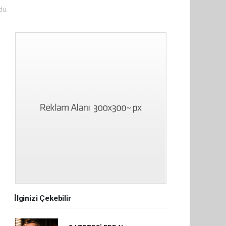
du.
İlginizi Çekebilir