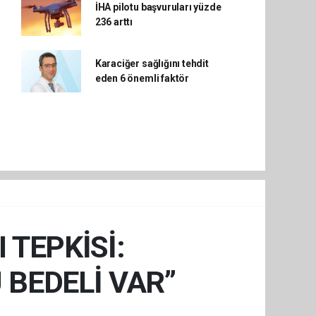
İHA pilotu başvuruları yüzde
236 arttı
Karaciğer sağlığını tehdit
eden 6 önemli faktör
TEPKİSİ:
 BEDELİ VAR”