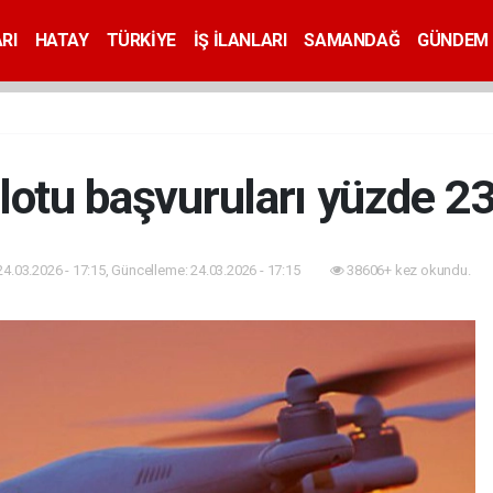
RI
HATAY
TÜRKİYE
İŞ İLANLARI
SAMANDAĞ
GÜNDEM
lotu başvuruları yüzde 23
24.03.2026 - 17:15, Güncelleme: 24.03.2026 - 17:15
38606+ kez okundu.