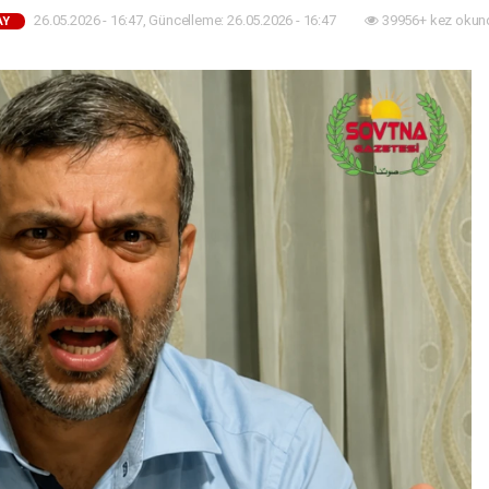
26.05.2026 - 16:47, Güncelleme: 26.05.2026 - 16:47
39956+ kez okun
AY