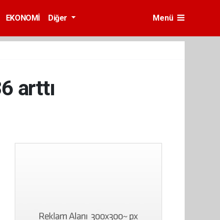
EKONOMİ
Diğer
Menü
6 arttı