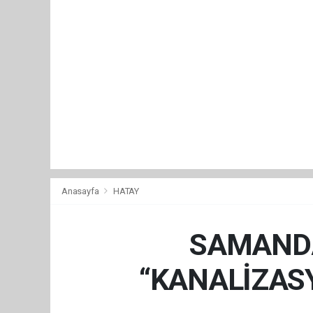
Anasayfa
HATAY
SAMANDA
“KANALİZASY