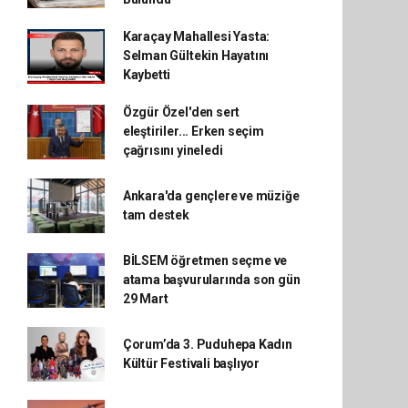
Karaçay Mahallesi Yasta:
Selman Gültekin Hayatını
Kaybetti
Özgür Özel'den sert
eleştiriler... Erken seçim
çağrısını yineledi
Ankara'da gençlere ve müziğe
tam destek
BİLSEM öğretmen seçme ve
atama başvurularında son gün
29 Mart
Çorum’da 3. Puduhepa Kadın
Kültür Festivali başlıyor