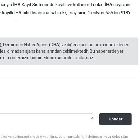
arıyla İHA Kayıt Sisteminde kayıtlı ve kullanımda olan İHA sayısının
kayıtlı İHA pilot lisansına sahip kişi sayısının 1 milyon 655 bin 918’e
), Demirören Haber Ajansı (DHA) ve diğer ajanslar tarafından eklenen
lesi olmadan ajans kanallarından çekilmektedir. Bu haberlerde yer
 olup sitemizin hiç bir editörü sorumlu tutulamaz...
Gönder
uyor ve sovtna.net sitesine yaptığınız yorumunuzla ilgili doğrudan veya dolaylı tüm