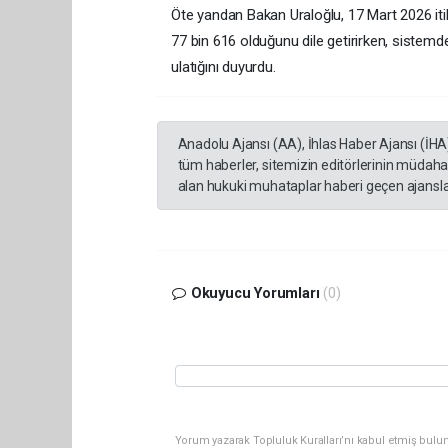
Öte yandan Bakan Uraloğlu, 17 Mart 2026 itib
77 bin 616 olduğunu dile getirirken, sistemde 
ulatığını duyurdu.
Anadolu Ajansı (AA), İhlas Haber Ajansı (İHA
tüm haberler, sitemizin editörlerinin müdaha
alan hukuki muhataplar haberi geçen ajanslar
Okuyucu Yorumları
(0)
Yorum yazarak Topluluk Kuralları’nı kabul etmiş bulun