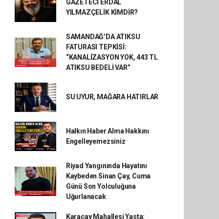
GAZETECİ ERDAL
YILMAZÇELİK KİMDİR?
SAMANDAĞ’DA ATIKSU
FATURASI TEPKİSİ:
“KANALİZASYON YOK, 443 TL
ATIKSU BEDELİ VAR”
SU UYUR, MAĞARA HATIRLAR
Halkın Haber Alma Hakkını
Engelleyemezsiniz
Riyad Yangınında Hayatını
Kaybeden Sinan Çay, Cuma
Günü Son Yolculuğuna
Uğurlanacak
Karaçay Mahallesi Yasta: