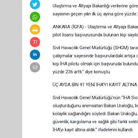
Ulaştırma ve Altyapı Bakanlığı verilerine gör
sayısının geçen yılın ilk üç ayına göre yüzde 
ANKARA (İGFA) - Ulaştırma ve Altyapı Bakanı
pilot lisans başvurusunda bulunan kişi sayıla
Sivil Havacılık Genel Müdürlüğü (SHGM) tarafı
çalışmalar sayesinde başvurulardaki artışa d
kişi İHA pilotu olmak için başvuruda bulundu.
yüzde 236 arttı.” diye konuştu.
ÜÇ AYDA BİN 91 YENİ İHA’YI KAYIT ALTINA
Sivil Havacılık Genel Müdürlüğü’nün “İHA Sis
oluşturduğunu anımsatan Bakan Uraloğlu, bu
kolaylık sağlandığını söyledi. Bakan Uraloğlu, 
güvenlik, kargolama ve sağlık gibi farklı sekt
İHA’yı kayıt altına aldık.” ifadelerini kullandı.