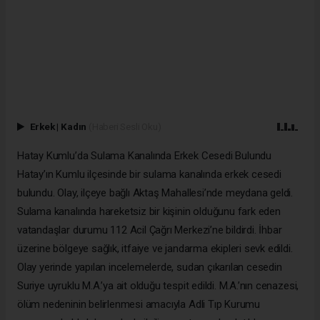
Erkek
|
Kadın
(Haberi Sesli Oku)
Hatay Kumlu’da Sulama Kanalında Erkek Cesedi Bulundu
Hatay’ın Kumlu ilçesinde bir sulama kanalında erkek cesedi
bulundu. Olay, ilçeye bağlı Aktaş Mahallesi’nde meydana geldi.
Sulama kanalında hareketsiz bir kişinin olduğunu fark eden
vatandaşlar durumu 112 Acil Çağrı Merkezi’ne bildirdi. İhbar
üzerine bölgeye sağlık, itfaiye ve jandarma ekipleri sevk edildi.
Olay yerinde yapılan incelemelerde, sudan çıkarılan cesedin
Suriye uyruklu M.A.’ya ait olduğu tespit edildi. M.A.’nın cenazesi,
ölüm nedeninin belirlenmesi amacıyla Adli Tıp Kurumu