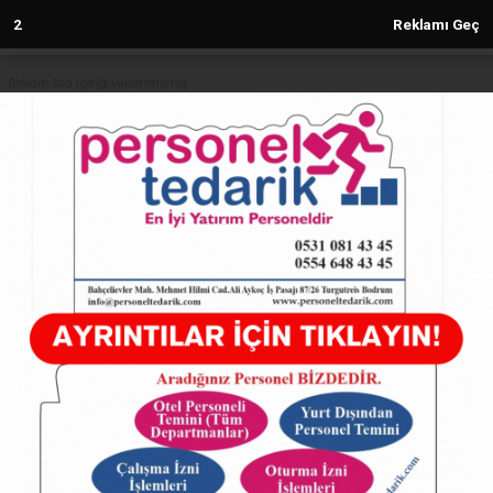
1
Reklamı Geç
Reklam kod içeriği yüklenmemiş.
Anasayfa
DÜNYA
İstanbul’da DEAŞ Operasyonu: 67
Şüpheli Tutuklandı
DÜNYA
02.01.2026 - 22:59, Güncelleme: 02.01.2026 - 22:59
29616+ kez okundu.
SON DAKİKA: İstanbul'da terör örgütü DEAŞ'a
yönelik operasyonda mahkemeye sevk edilen 72
şüpheliden 67'si tutuklandı.