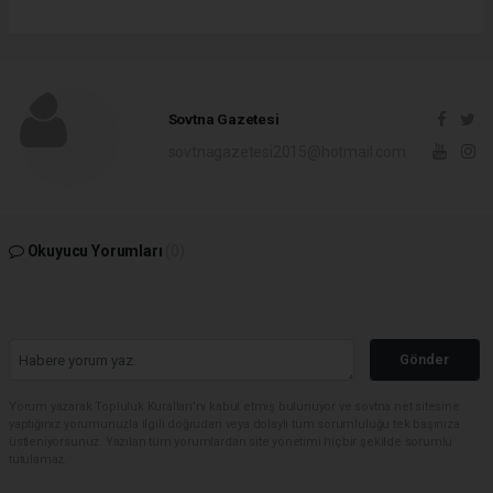
Sovtna Gazetesi
sovtnagazetesi2015@hotmail.com
Okuyucu Yorumları
(0)
Gönder
Yorum yazarak Topluluk Kuralları’nı kabul etmiş bulunuyor ve sovtna.net sitesine
yaptığınız yorumunuzla ilgili doğrudan veya dolaylı tüm sorumluluğu tek başınıza
üstleniyorsunuz. Yazılan tüm yorumlardan site yönetimi hiçbir şekilde sorumlu
tutulamaz.