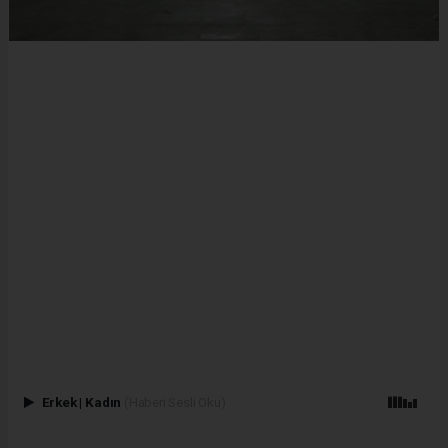
Erkek
|
Kadın
(Haberi Sesli Oku)