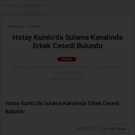
Reklam kod içeriği yüklenmemiş.
Reklam kod içeriği yüklenmemiş.
Anasayfa
HATAY
Hatay Kumlu’da Sulama Kanalında
Erkek Cesedi Bulundu
HATAY
(Sovtna) - Sovtna Haber Gazetesi | 31.03.2026 - 16:20, Güncelleme:
31.03.2026 - 16:24
56825+ kez okundu.
Hatay Kumlu’da Sulama Kanalında Erkek Cesedi
Bulundu
ABONE OL