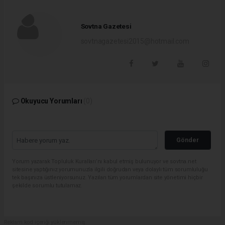
Sovtna Gazetesi
sovtnagazetesi2015@hotmail.com
Okuyucu Yorumları
(0)
Gönder
Yorum yazarak Topluluk Kuralları’nı kabul etmiş bulunuyor ve sovtna.net
sitesine yaptığınız yorumunuzla ilgili doğrudan veya dolaylı tüm sorumluluğu
tek başınıza üstleniyorsunuz. Yazılan tüm yorumlardan site yönetimi hiçbir
şekilde sorumlu tutulamaz.
Reklam kod içeriği yüklenmemiş.