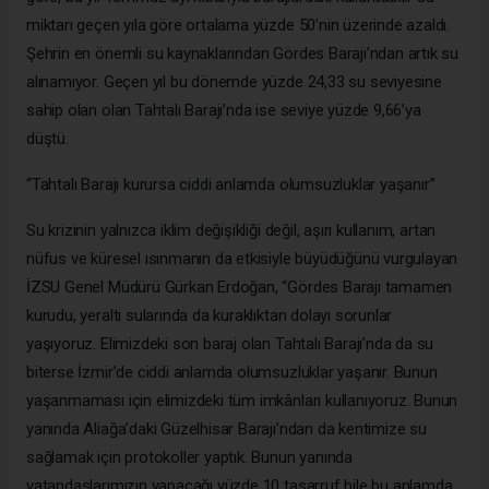
miktarı geçen yıla göre ortalama yüzde 50’nin üzerinde azaldı.
Şehrin en önemli su kaynaklarından Gördes Barajı’ndan artık su
alınamıyor. Geçen yıl bu dönemde yüzde 24,33 su seviyesine
sahip olan olan Tahtalı Barajı’nda ise seviye yüzde 9,66’ya
düştü.
“Tahtalı Barajı kurursa ciddi anlamda olumsuzluklar yaşanır”
Su krizinin yalnızca iklim değişikliği değil, aşırı kullanım, artan
nüfus ve küresel ısınmanın da etkisiyle büyüdüğünü vurgulayan
İZSU Genel Müdürü Gürkan Erdoğan, “Gördes Barajı tamamen
kurudu, yeraltı sularında da kuraklıktan dolayı sorunlar
yaşıyoruz. Elimizdeki son baraj olan Tahtalı Barajı’nda da su
biterse İzmir’de ciddi anlamda olumsuzluklar yaşanır. Bunun
yaşanmaması için elimizdeki tüm imkânları kullanıyoruz. Bunun
yanında Aliağa’daki Güzelhisar Barajı’ndan da kentimize su
sağlamak için protokoller yaptık. Bunun yanında
vatandaşlarımızın yapacağı yüzde 10 tasarruf bile bu anlamda