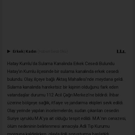
Erkek
|
Kadın
(Haberi Sesli Oku)
Hatay Kumlu’da Sulama Kanalında Erkek Cesedi Bulundu
Hatay’ın Kumlu ilçesinde bir sulama kanalında erkek cesedi
bulundu. Olay, ilçeye bağlı Aktaş Mahallesi’nde meydana geldi.
Sulama kanalında hareketsiz bir kişinin olduğunu fark eden
vatandaşlar durumu 112 Acil Çağrı Merkezi’ne bildirdi. İhbar
üzerine bölgeye sağlık, itfaiye ve jandarma ekipleri sevk edildi.
Olay yerinde yapılan incelemelerde, sudan çıkarılan cesedin
Suriye uyruklu M.A.’ya ait olduğu tespit edildi. M.A.’nın cenazesi,
ölüm nedeninin belirlenmesi amacıyla Adli Tıp Kurumu
morguna kaldırılırken, olayla ilgili soruşturma başlatıldı.