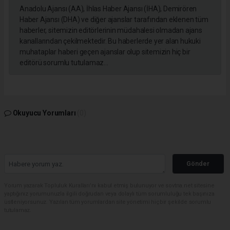
Anadolu Ajansı (AA), İhlas Haber Ajansı (İHA), Demirören
Haber Ajansı (DHA) ve diğer ajanslar tarafından eklenen tüm
haberler, sitemizin editörlerinin müdahalesi olmadan ajans
kanallarından çekilmektedir. Bu haberlerde yer alan hukuki
muhataplar haberi geçen ajanslar olup sitemizin hiç bir
editörü sorumlu tutulamaz...
Okuyucu Yorumları
(0)
Gönder
Yorum yazarak Topluluk Kuralları’nı kabul etmiş bulunuyor ve sovtna.net sitesine
yaptığınız yorumunuzla ilgili doğrudan veya dolaylı tüm sorumluluğu tek başınıza
üstleniyorsunuz. Yazılan tüm yorumlardan site yönetimi hiçbir şekilde sorumlu
tutulamaz.