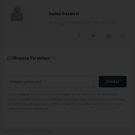
Sovtna Gazetesi
sovtnagazetesi2015@hotmail.com
Okuyucu Yorumları
(0)
Gönder
Yorum yazarak Topluluk Kuralları’nı kabul etmiş bulunuyor ve sovtna.net
sitesine yaptığınız yorumunuzla ilgili doğrudan veya dolaylı tüm sorumluluğu
tek başınıza üstleniyorsunuz. Yazılan tüm yorumlardan site yönetimi hiçbir
şekilde sorumlu tutulamaz.
Reklam kod içeriği yüklenmemiş.