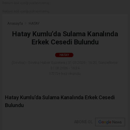
Reklam kod içeriği yüklenmemiş.
Reklam kod içeriği yüklenmemiş.
Anasayfa
HATAY
Hatay Kumlu’da Sulama Kanalında
Erkek Cesedi Bulundu
HATAY
(Sovtna) - Sovtna Haber Gazetesi | 31.03.2026 - 16:20, Güncelleme:
31.03.2026 - 16:24
57272+ kez okundu.
Hatay Kumlu’da Sulama Kanalında Erkek Cesedi
Bulundu
ABONE OL