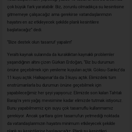
çok büyük fark yaratabilir. Biz, zorunlu olmadıkça su kesintisine
gitmemeye çalışacağız ama gerekirse vatandaşlarımızın
hayatını en az etkileyecek şekilde planlı kesintilere
başlatacağız” dedi.
“Bize destek olun tasarruf yapalım”
Yeraltı kaynak sularında da kuraklıktan kaynaklı problemler
yaşandığının altını çizen Gürkan Erdoğan, “Biz bu durumun
önüne geçebilmek için yenileme kuyuları açtık. Göksu-Sarıkız’da
11 kuyu açtık. Halkapınar’da da 3 kuyu açtık. Elimizdeki tüm
enstrümanlarla bu durumun önüne geçebilmek için
yapabileceğimiz her şeyi yapıyoruz. Elimizde son kalan Tahtalı
Barajı’nı yeni yağış mevsimine kadar elimizde tutmak istiyoruz.
Bunu yapabilmemiz için suyu çok tasarruflu kullanmamız
gerekiyor. Ancak şartlara göre tasarrufun yetmediği noktada
da vatandaşlarımızın hayatını minimum etkileyecek şekilde
planlı su kesintilerine başlayacağız. Planlı su kesintileri