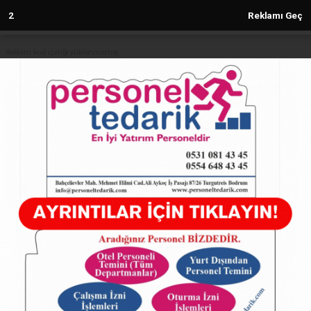
1
Reklamı Geç
Reklam kod içeriği yüklenmemiş.
Anasayfa
İZSU vatandaşları su tasarrufuna
davet ediyor
24.07.2025 - 10:52, Güncelleme: 24.07.2025 - 10:52
4882+ kez okundu.
ABONE OL