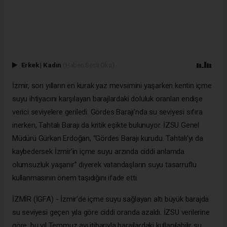
Erkek
|
Kadın
(Haberi Sesli Oku)
İzmir, son yılların en kurak yaz mevsimini yaşarken kentin içme
suyu ihtiyacını karşılayan barajlardaki doluluk oranları endişe
verici seviyelere geriledi. Gördes Barajı’nda su seviyesi sıfıra
inerken, Tahtalı Barajı da kritik eşikte bulunuyor. İZSU Genel
Müdürü Gürkan Erdoğan, “Gördes Barajı kurudu. Tahtalı’yı da
kaybedersek İzmir’in içme suyu arzında ciddi anlamda
olumsuzluk yaşanır” diyerek vatandaşların suyu tasarruflu
kullanmasının önem taşıdığını ifade etti.
İZMİR (İGFA) - İzmir’de içme suyu sağlayan altı büyük barajda
su seviyesi geçen yıla göre ciddi oranda azaldı. İZSU verilerine
göre, bu yıl Temmuz ayı itibarıyla barajlardaki kullanılabilir su