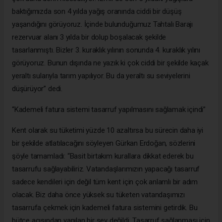
baktığımızda son 4 yılda yağış oranında ciddi bir düşüş
yaşandığını görüyoruz. İçinde bulunduğumuz Tahtalı Barajı
rezervuar alanı 3 yılda bir dolup boşalacak şekilde
tasarlanmıştı. Bizler 3. kuraklık yılının sonunda 4. kuraklık yılını
görüyoruz. Bunun dışında ne yazık ki çok ciddi bir şekilde kaçak
yeraltı sularıyla tarım yapılıyor. Bu da yeraltı su seviyelerini
düşürüyor” dedi.
“Kademeli fatura sistemi tasarruf yapılmasını sağlamak içindi”
Kent olarak su tüketimi yüzde 10 azaltırsa bu sürecin daha iyi
bir şekilde atlatılacağını söyleyen Gürkan Erdoğan, sözlerini
şöyle tamamladı: “Basit birtakım kurallara dikkat ederek bu
tasarrufu sağlayabiliriz. Vatandaşlarımızın yapacağı tasarruf
sadece kendileri için değil tüm kent için çok anlamlı bir adım
olacak. Biz daha önce yüksek su tüketen vatandaşımızı
tasarrufa çekmek için kademeli fatura sistemini getirdik. Bu
bütçe açısından yapılan bir şey değildi. Tasarruf sağlanması için