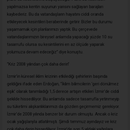
yapılmazsa kentin suyunun yarısını sağlayan barajları
kaybederiz. Bu da vatandaşların hayatını ciddi oranda
etkileyecek kesintileri beraberinde getirir. Bizler bu durumu
yaşamamak için planlarımızı yaptık. Bu çerçevede
vatandaşlarımızın bireysel anlamda yapacağı yüzde 10 su
tasarrufu olursa su kesintilerini en az ölçüde yaparak
yolumuza devam edeceğiz” diye konuştu.
“Kriz 2008 yılından çok daha derin”
İzmir’in küresel iklim krizinin etkilediği şehirlerin başında
geldiğini ifade eden Erdoğan, “İklim bilimcilerin ‘geri dönülmez
eşik’ olarak tanımladığı 1,5 derece artışın etkileri İzmir’de ciddi
şekilde hissediliyor. Bu anlamda sadece tasarrufla yetinmeyip
su tüketimi alışkanlıklarımızı da gözden geçirmemiz gerekiyor.
İzmir’de 2008 yılında benzer bir durum olmuştu. Ancak o kriz
ocak yağışlarıyla atlatılmıştı. Şimdi temmuz ayındayız ve kriz
çok daha derin hissediliyor. İzmir’de son 5 yıldaki yağışlara