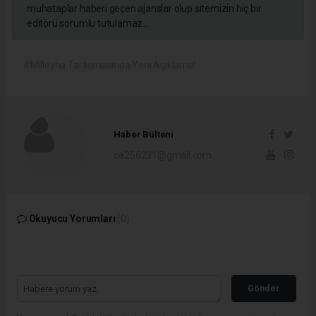
muhataplar haberi geçen ajanslar olup sitemizin hiç bir
editörü sorumlu tutulamaz...
#Milleyha Tartışmasında Yeni Açıklama!
Haber Bülteni
oa256231@gmail.com
Okuyucu Yorumları
(0)
Gönder