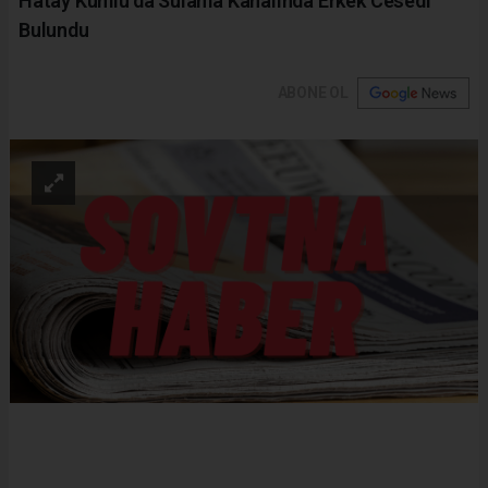
Hatay Kumlu’da Sulama Kanalında Erkek Cesedi
Bulundu
ABONE OL