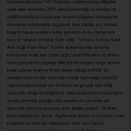
Sınırlarına İtirazımız Yok" Doğu’nun açıklamasında, Milleyha
sulak alanı sınırlarının 2021 yılında belirlendiği, bu sınırlara ve
yetkili kurumlarca oluşturulan tampon bölgelere herhangi bir
itirazlarının bulunmadığı vurgulandı. Aynı şekilde, söz konusu
bölgede tapulu arazilere sahip şahısların da bu sınırlamaya
karşı bir talepleri olmadığı ifade edildi. "Tartışma Konusu Sulak
Alan Değil, İmarlı Arazi" Komite açıklamasında, tartışma
konusunun sulak alan içinde değil, Liman Mahallesi ve arıtma
tesisi çevresinden başlayıp Milleyha’nın tampon bölge sınırına
kadar uzanan imarlı ve ifrazlı alanlar olduğu belirtildi. Bu
alanların uzun süredir sulak alan niteliği taşımadığı, hatta DSİ
sulama bölgesi içinde yer almasının bu gerçeği teyit ettiği
savunuldu. Doğu, bu bölgelerde vatandaşların konut veya tarım
amaçlı yatırımlar yaptığını, bazı ailelerin ise çocukları için
gelecekte barınma umuduyla arazi aldığını söyledi. "Sit Alanı
Kararı Mağduriyet Yaratır" Açıklamada ayrıca, söz konusu imarlı
bölgelerin sit alanı ilan edilmesinin; daha önce benzer
uygulamaların yaşandığı Mağaracık, Vakıflı, Hıdırbey ve