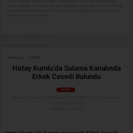
Yorum yazarak Topluluk Kuralları’nı kabul etmiş bulunuyor ve sovtna.net
sitesine yaptığınız yorumunuzla ilgili doğrudan veya dolaylı tüm sorumluluğu
tek başınıza üstleniyorsunuz. Yazılan tüm yorumlardan site yönetimi hiçbir
şekilde sorumlu tutulamaz.
Reklam kod içeriği yüklenmemiş.
Reklam kod içeriği yüklenmemiş.
Anasayfa
HATAY
Hatay Kumlu’da Sulama Kanalında
Erkek Cesedi Bulundu
HATAY
(Sovtna) - Sovtna Haber Gazetesi | 31.03.2026 - 16:20, Güncelleme:
31.03.2026 - 16:24
55884+ kez okundu.