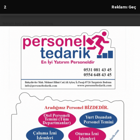
2
Reklamı Geç
Reklam kod içeriği yüklenmemiş.
Anasayfa
SAMANDAĞ
Milleyha Tartışmasında Yeni
Açıklama!
SAMANDAĞ
(Sovtna) - Sovtna Haber Gazetesi | 28.05.2025 - 17:42, Güncelleme:
28.05.2025 - 17:42
18973+ kez okundu.
Milleyha Tartışmasında Yeni Açıklama!
ABONE OL