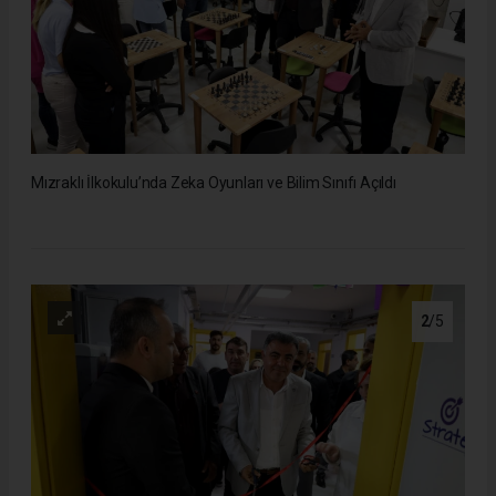
Mızraklı İlkokulu’nda Zeka Oyunları ve Bilim Sınıfı Açıldı
2
/5