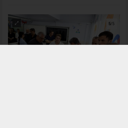
5
/5
Mızraklı İlkokulu’nda Zeka Oyunları ve Bilim Sınıfı Açıldı