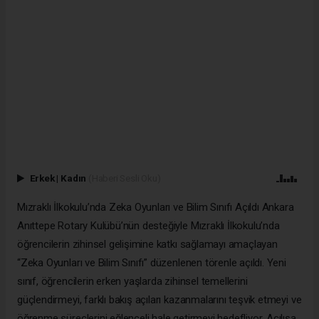
Erkek
|
Kadın
(Haberi Sesli Oku)
Mızraklı İlkokulu’nda Zeka Oyunları ve Bilim Sınıfı Açıldı Ankara
Anıttepe Rotary Kulübü’nün desteğiyle Mızraklı İlkokulu’nda
öğrencilerin zihinsel gelişimine katkı sağlamayı amaçlayan
“Zeka Oyunları ve Bilim Sınıfı” düzenlenen törenle açıldı. Yeni
sınıf, öğrencilerin erken yaşlarda zihinsel temellerini
güçlendirmeyi, farklı bakış açıları kazanmalarını teşvik etmeyi ve
öğrenme süreçlerini eğlenceli hale getirmeyi hedefliyor. Açılışa