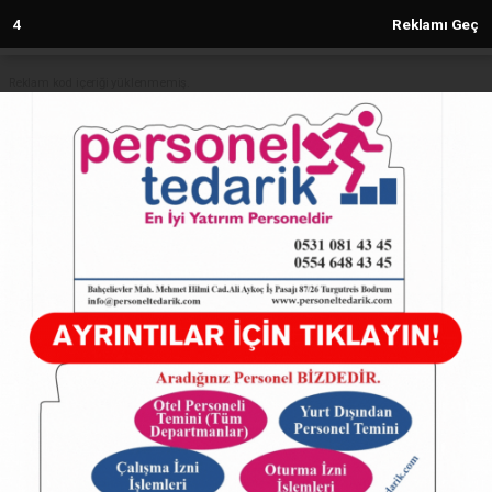
3
Reklamı Geç
Reklam kod içeriği yüklenmemiş.
Anasayfa
EĞİTİM
Mızraklı İlkokulu’nda Zeka Oyunları
ve Bilim Sınıfı Açıldı
EĞİTİM
(Sovtna) - Sovtna Haber Gazetesi | 01.05.2025 - 00:25, Güncelleme:
01.05.2025 - 00:25
19304+ kez okundu.
Mızraklı İlkokulu’nda Zeka Oyunları ve Bilim Sınıfı
Açıldı