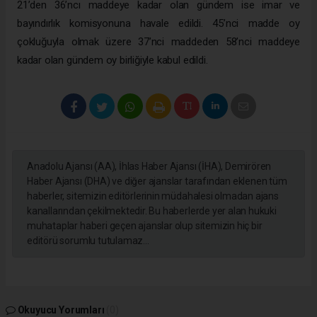
21’den 36’ncı maddeye kadar olan gündem ise imar ve
bayındırlık komisyonuna havale edildi. 45’nci madde oy
çokluğuyla olmak üzere 37’nci maddeden 58’nci maddeye
kadar olan gündem oy birliğiyle kabul edildi.
Anadolu Ajansı (AA), İhlas Haber Ajansı (İHA), Demirören
Haber Ajansı (DHA) ve diğer ajanslar tarafından eklenen tüm
haberler, sitemizin editörlerinin müdahalesi olmadan ajans
kanallarından çekilmektedir. Bu haberlerde yer alan hukuki
muhataplar haberi geçen ajanslar olup sitemizin hiç bir
editörü sorumlu tutulamaz...
Okuyucu Yorumları
(0)