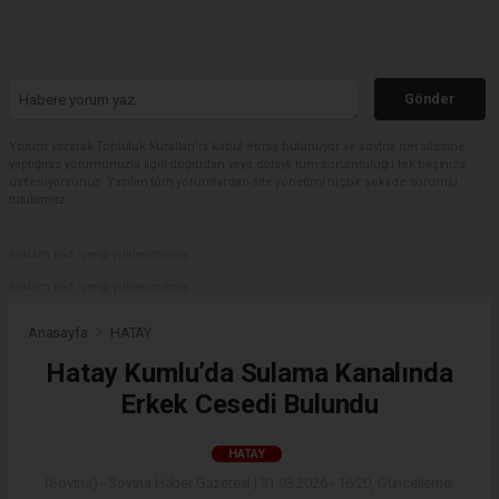
Gönder
Yorum yazarak Topluluk Kuralları’nı kabul etmiş bulunuyor ve sovtna.net sitesine
yaptığınız yorumunuzla ilgili doğrudan veya dolaylı tüm sorumluluğu tek başınıza
üstleniyorsunuz. Yazılan tüm yorumlardan site yönetimi hiçbir şekilde sorumlu
tutulamaz.
Reklam kod içeriği yüklenmemiş.
Reklam kod içeriği yüklenmemiş.
Anasayfa
HATAY
Hatay Kumlu’da Sulama Kanalında
Erkek Cesedi Bulundu
HATAY
(Sovtna) - Sovtna Haber Gazetesi | 31.03.2026 - 16:20, Güncelleme: