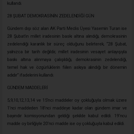
kullandı.
28 ŞUBAT DEMOKRASİNİN ZEDELENDİĞİ GÜN
Gündem dışı söz alan AK Parti Meclis Üyesi Yasemin Turan ise
28 Şubat’ın millet iradesinin baskı altına alındığı, demokrasinin
zedelendiği karanlık bir süreç olduğunu belirterek, “28 Şubat,
yalnızca bir tarih değildir, millet iradesinin vesayet anlayışıyla
baskı altına alınmaya çalışıldığı, demokrasinin zedelendiği,
temel hak ve özgürlüklerin fiilen askıya alındığı bir dönemin
adıdır” ifadelerini kullandı.
GÜNDEM MADDELERİ
5,9,10,12,13,14 ve 15’nci maddeler oy çokluğuyla olmak üzere
1’nci maddeden 18’nci maddeye kadar olan gündem imar ve
bayındır komisyonundan geldiği şekilde kabul edildi. 19’ncu
madde oy birliğiyle 20’nci madde ise oy çokluğuyla kabul edildi.