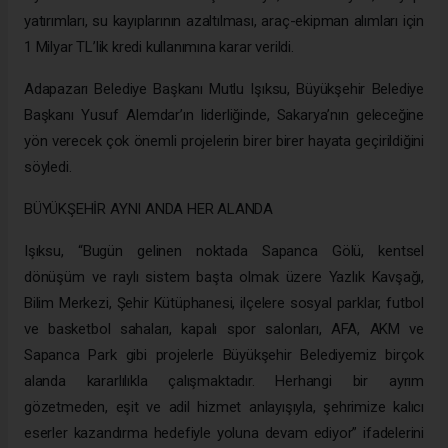
yatırımları, su kayıplarının azaltılması, araç-ekipman alımları için
1 Milyar TL’lik kredi kullanımına karar verildi.
Adapazarı Belediye Başkanı Mutlu Işıksu, Büyükşehir Belediye
Başkanı Yusuf Alemdar’ın liderliğinde, Sakarya’nın geleceğine
yön verecek çok önemli projelerin birer birer hayata geçirildiğini
söyledi.
BÜYÜKŞEHİR AYNI ANDA HER ALANDA
Işıksu, “Bugün gelinen noktada Sapanca Gölü, kentsel
dönüşüm ve raylı sistem başta olmak üzere Yazlık Kavşağı,
Bilim Merkezi, Şehir Kütüphanesi, ilçelere sosyal parklar, futbol
ve basketbol sahaları, kapalı spor salonları, AFA, AKM ve
Sapanca Park gibi projelerle Büyükşehir Belediyemiz birçok
alanda kararlılıkla çalışmaktadır. Herhangi bir ayrım
gözetmeden, eşit ve adil hizmet anlayışıyla, şehrimize kalıcı
eserler kazandırma hedefiyle yoluna devam ediyor” ifadelerini