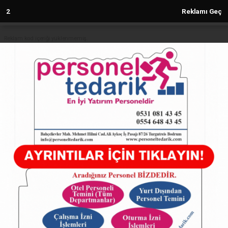
1
Reklamı Geç
Reklam kod içeriği yüklenmemiş.
Anasayfa
Sakarya’da raylı sistem ve su
yatırımlarında tarihi adımlar
09.02.2026 - 17:16, Güncelleme: 09.02.2026 - 17:16
27267+ kez okundu.
ABONE OL