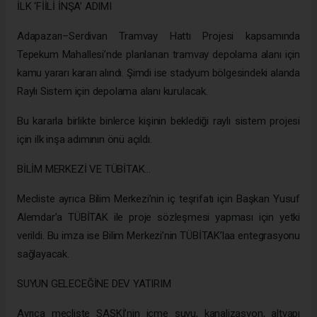
İLK ‘FİİLİ İNŞA’ ADIMI
Adapazarı–Serdivan Tramvay Hattı Projesi kapsamında
Tepekum Mahallesi’nde planlanan tramvay depolama alanı için
kamu yararı kararı alındı. Şimdi ise stadyum bölgesindeki alanda
Raylı Sistem için depolama alanı kurulacak.
Bu kararla birlikte binlerce kişinin beklediği raylı sistem projesi
için ilk inşa adımının önü açıldı.
BİLİM MERKEZİ VE TÜBİTAK…
Mecliste ayrıca Bilim Merkezi’nin iç teşrifatı için Başkan Yusuf
Alemdar’a TÜBİTAK ile proje sözleşmesi yapması için yetki
verildi. Bu imza ise Bilim Merkezi’nin TÜBİTAK’laa entegrasyonu
sağlayacak.
SUYUN GELECEĞİNE DEV YATIRIM
Ayrıca mecliste SASKİ’nin içme suyu, kanalizasyon, altyapı