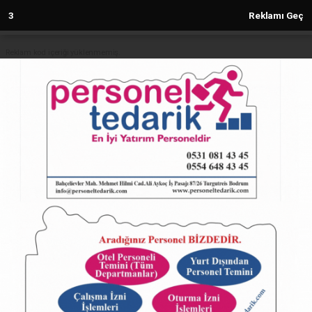
2
Reklamı Geç
Reklam kod içeriği yüklenmemiş.
Anasayfa
SAMANDAĞ
Samandağ Çevre Yolu Yeşilada
Kavşağı’nda Günün İlk Kazası
SAMANDAĞ
29.06.2025 - 09:56, Güncelleme: 29.06.2025 - 09:56
27487+ kez okundu.
Samandağ Çevre Yolu Yeşilada Kavşağı’nda Günün
İlk Kazası
ABONE OL