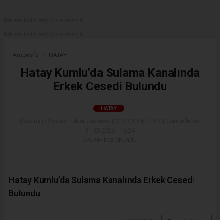
Reklam kod içeriği yüklenmemiş.
Reklam kod içeriği yüklenmemiş.
Anasayfa
HATAY
Hatay Kumlu’da Sulama Kanalında
Erkek Cesedi Bulundu
HATAY
(Sovtna) - Sovtna Haber Gazetesi | 31.03.2026 - 16:20, Güncelleme:
31.03.2026 - 16:24
57694+ kez okundu.
Hatay Kumlu’da Sulama Kanalında Erkek Cesedi
Bulundu