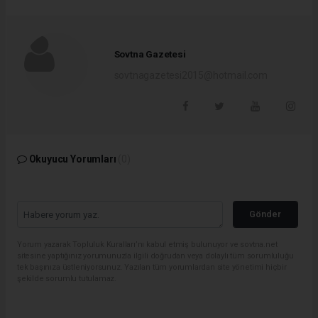
Sovtna Gazetesi
sovtnagazetesi2015@hotmail.com
Okuyucu Yorumları
(0)
Gönder
Yorum yazarak Topluluk Kuralları’nı kabul etmiş bulunuyor ve sovtna.net
sitesine yaptığınız yorumunuzla ilgili doğrudan veya dolaylı tüm sorumluluğu
tek başınıza üstleniyorsunuz. Yazılan tüm yorumlardan site yönetimi hiçbir
şekilde sorumlu tutulamaz.