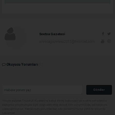
Sovtna Gazetesi
sovtnagazetesi2015@hotmail.com
Okuyucu Yorumları
(0)
Gönder
Yorum yazarak Topluluk Kuralları’nı kabul etmiş bulunuyor ve sovtna.net sitesine
yaptığınız yorumunuzla ilgili doğrudan veya dolaylı tüm sorumluluğu tek başınıza
üstleniyorsunuz. Yazılan tüm yorumlardan site yönetimi hiçbir şekilde sorumlu
tutulamaz.