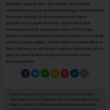
gerektiğini vurguladı. Kamu görevlilerinin hiçbir koşulda
vatandaşlardan para ya da kişisel/banka bilgisi istemeyeceğinin
altını çizen Nacioğlu, bu tür aramalarda hiçbir bilginin
paylaşılmaması çağrısında bulundu. Şüpheli durumlarla
karşılaşılması halinde vatandaşların derhal 112 Acil Çağrı
Merkezi’ni arayarak ihbarda bulunmalarının büyük önem taşıdığı
belirtildi. Emniyet yetkilileri, dolandırıcılıkla mücadelede dikkat ve
bilinçli davranışın en etkili yöntem olduğunu hatırlatarak, benzer
girişimlere karşı herkesin duyarlı olmasını istedi. #hatay
@nacioglugokhan
Anadolu Ajansı (AA), İhlas Haber Ajansı (İHA), Demirören
Haber Ajansı (DHA) ve diğer ajanslar tarafından eklenen tüm
haberler, sitemizin editörlerinin müdahalesi olmadan ajans
kanallarından çekilmektedir. Bu haberlerde yer alan hukuki