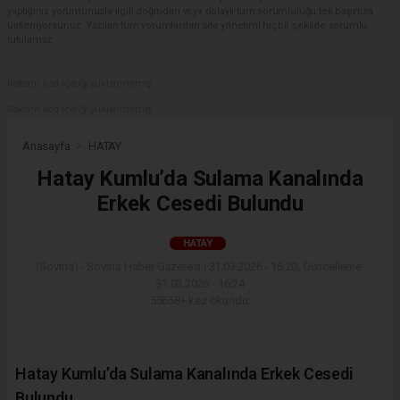
yaptığınız yorumunuzla ilgili doğrudan veya dolaylı tüm sorumluluğu tek başınıza
üstleniyorsunuz. Yazılan tüm yorumlardan site yönetimi hiçbir şekilde sorumlu
tutulamaz.
Reklam kod içeriği yüklenmemiş.
Reklam kod içeriği yüklenmemiş.
Anasayfa
HATAY
Hatay Kumlu’da Sulama Kanalında
Erkek Cesedi Bulundu
HATAY
(Sovtna) - Sovtna Haber Gazetesi | 31.03.2026 - 16:20, Güncelleme:
31.03.2026 - 16:24
55658+ kez okundu.
Hatay Kumlu’da Sulama Kanalında Erkek Cesedi
Bulundu