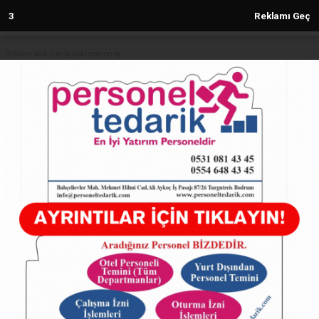
2
Reklamı Geç
Reklam kod içeriği yüklenmemiş.
Anasayfa
SAMANDAĞ
SAMANDAĞ EMNİYETİ’NDEN
DOLANDIRICILIK UYARISI
SAMANDAĞ
12.02.2026 - 15:40, Güncelleme: 12.02.2026 - 15:40
27705+ kez okundu.
SAMANDAĞ EMNİYETİ’NDEN DOLANDIRICILIK
UYARISI
ABONE OL