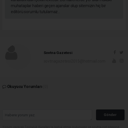
muhataplar haberi geçen ajanslar olup sitemizin hiç bir
editörü sorumlu tutulamaz...
Sovtna Gazetesi
sovtnagazetesi2015@hotmail.com
Okuyucu Yorumları
(0)
Gönder
Yorum yazarak Topluluk Kuralları’nı kabul etmiş bulunuyor ve sovtna.net sitesine