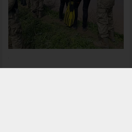
.
Anadolu Ajansı (AA), İhlas Haber Ajansı (İHA), Demirören
Haber Ajansı (DHA) ve diğer ajanslar tarafından eklenen tüm
haberler, sitemizin editörlerinin müdahalesi olmadan ajans
kanallarından çekilmektedir. Bu haberlerde yer alan hukuki
muhataplar haberi geçen ajanslar olup sitemizin hiç bir