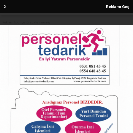
1
Reklamı Geç
Reklam kod içeriği yüklenmemiş.
Anasayfa
SAMANDAĞ
Samandağ Zübeyde Hanım MTAL
Öğrencilerinden Huzurevine
Bayram Ziyareti
SAMANDAĞ
(Sovtna) - Sovtna Haber Gazetesi | 28.05.2025 - 14:46, Güncelleme:
28.05.2025 - 14:46
19175+ kez okundu.
Samandağ Zübeyde Hanım MTAL Öğrencilerinden
Huzurevine Bayram Ziyareti