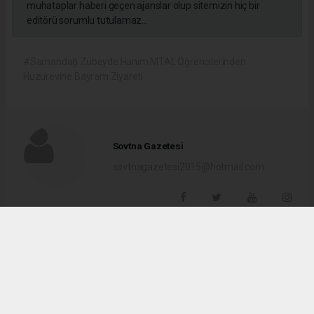
muhataplar haberi geçen ajanslar olup sitemizin hiç bir
editörü sorumlu tutulamaz...
#Samandağ Zübeyde Hanım MTAL Öğrencilerinden
Huzurevine Bayram Ziyareti
Sovtna Gazetesi
sovtnagazetesi2015@hotmail.com
Okuyucu Yorumları
(0)