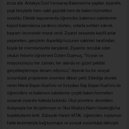
imza attı. Antakya Özel Yenisaray Bakımevi’ne yapılan ziyaretle,
yaşlı bireylerle hem vakit geçirildi hem de bakım hizmetleri
sunuldu. Etkinlik kapsamında öğrenciler, bakımevi sakinlerinin
kişisel bakımlarına yardımcı olurken, onlarla sohbet ederek
bayram öncesinde moral verdi. Ziyaret sırasında keyifli anlar
yaşanırken, gençlerin duyarlılığı huzurevi sakinleri tarafından
büyük bir memnuniyetle karşılandı. Ziyarete öncülük eden
okulun felsefe öğretmeni Özlem Duymuş, “Vizyon ve
misyonumuzu her zaman, her alanda en güzel şekilde
gerçekleştirmeye devam ediyoruz,” diyerek bu tür sosyal
sorumluluk projelerinin önemine dikkat çekti. Etkinliğe destek
veren Meral Bayan Kuaförü ve Sveydias Bay Bayan Kuaförü de
öğrencilere ve bakımevi sakinlerine çeşitli bakım hizmetleri
sunarak ziyarete katkıda bulundu. Okul yönetimi, destekleri
dolayısıyla her iki işletmeye ve Okul Müdürü Naim Haskioğlu'na
teşekkürlerini iletti. Zübeyde Hanım MTAL öğrencileri, toplumun
farklı kesimleriyle bağ kurmaya ve sosyal sorumluluk bilinciyle