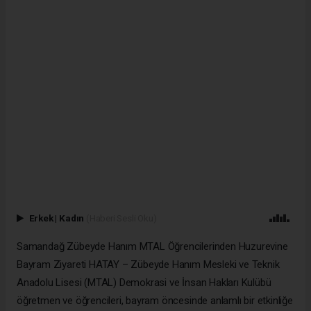
Erkek
|
Kadın
(Haberi Sesli Oku)
Samandağ Zübeyde Hanım MTAL Öğrencilerinden Huzurevine
Bayram Ziyareti HATAY – Zübeyde Hanım Mesleki ve Teknik
Anadolu Lisesi (MTAL) Demokrasi ve İnsan Hakları Kulübü
öğretmen ve öğrencileri, bayram öncesinde anlamlı bir etkinliğe