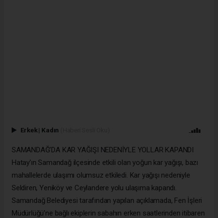
Erkek
|
Kadın
(Haberi Sesli Oku)
SAMANDAĞ’DA KAR YAĞIŞI NEDENİYLE YOLLAR KAPANDI
Hatay’ın Samandağ ilçesinde etkili olan yoğun kar yağışı, bazı
mahallelerde ulaşımı olumsuz etkiledi. Kar yağışı nedeniyle
Seldiren, Yeniköy ve Ceylandere yolu ulaşıma kapandı.
Samandağ Belediyesi tarafından yapılan açıklamada, Fen İşleri
Müdürlüğü’ne bağlı ekiplerin sabahın erken saatlerinden itibaren