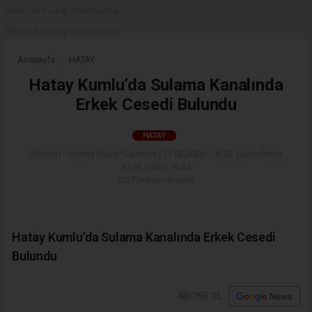
Reklam kod içeriği yüklenmemiş.
Reklam kod içeriği yüklenmemiş.
Anasayfa
HATAY
Hatay Kumlu’da Sulama Kanalında
Erkek Cesedi Bulundu
HATAY
(Sovtna) - Sovtna Haber Gazetesi | 31.03.2026 - 16:20, Güncelleme:
31.03.2026 - 16:24
57270+ kez okundu.
Hatay Kumlu’da Sulama Kanalında Erkek Cesedi
Bulundu
ABONE OL