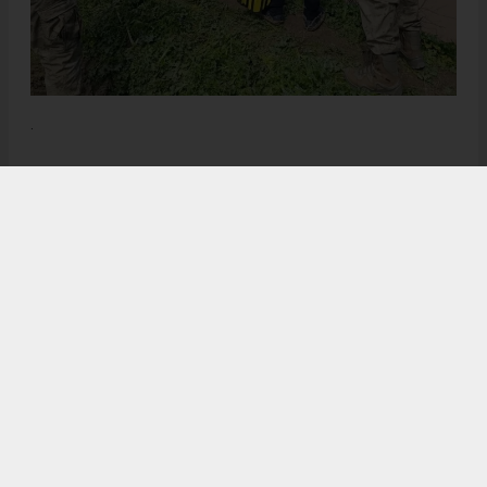
.
Anadolu Ajansı (AA), İhlas Haber Ajansı (İHA), Demirören
Haber Ajansı (DHA) ve diğer ajanslar tarafından eklenen tüm
haberler, sitemizin editörlerinin müdahalesi olmadan ajans
kanallarından çekilmektedir. Bu haberlerde yer alan hukuki
muhataplar haberi geçen ajanslar olup sitemizin hiç bir
editörü sorumlu tutulamaz...