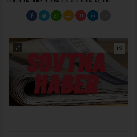
morguna kaldırılırken, olayla ilgili soruşturma başlatıldı.
1
/2
.