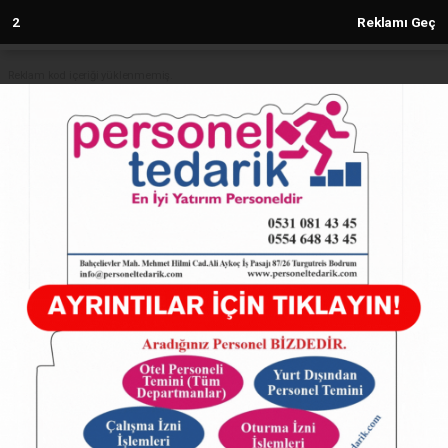
2
Reklamı Geç
Reklam kod içeriği yüklenmemiş.
Anasayfa
SAMANDAĞ
SAMANDAĞ’DA KAR YAĞIŞI
NEDENİYLE YOLLAR KAPANDI
SAMANDAĞ
23.01.2026 - 14:30, Güncelleme: 23.01.2026 - 14:30
22125+ kez okundu.
SAMANDAĞ’DA KAR YAĞIŞI NEDENİYLE YOLLAR
KAPANDI
ABONE OL