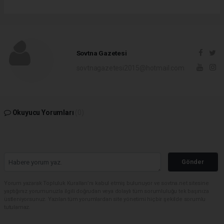
Sovtna Gazetesi
sovtnagazetesi2015@hotmail.com
Okuyucu Yorumları
(0)
Gönder
Yorum yazarak Topluluk Kuralları’nı kabul etmiş bulunuyor ve sovtna.net sitesine
yaptığınız yorumunuzla ilgili doğrudan veya dolaylı tüm sorumluluğu tek başınıza
üstleniyorsunuz. Yazılan tüm yorumlardan site yönetimi hiçbir şekilde sorumlu
tutulamaz.