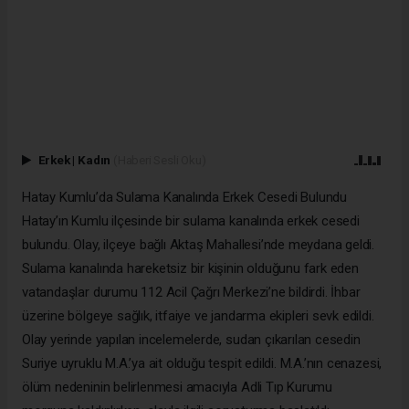
Erkek
|
Kadın
(Haberi Sesli Oku)
Hatay Kumlu’da Sulama Kanalında Erkek Cesedi Bulundu
Hatay’ın Kumlu ilçesinde bir sulama kanalında erkek cesedi
bulundu. Olay, ilçeye bağlı Aktaş Mahallesi’nde meydana geldi.
Sulama kanalında hareketsiz bir kişinin olduğunu fark eden
vatandaşlar durumu 112 Acil Çağrı Merkezi’ne bildirdi. İhbar
üzerine bölgeye sağlık, itfaiye ve jandarma ekipleri sevk edildi.
Olay yerinde yapılan incelemelerde, sudan çıkarılan cesedin
Suriye uyruklu M.A.’ya ait olduğu tespit edildi. M.A.’nın cenazesi,
ölüm nedeninin belirlenmesi amacıyla Adli Tıp Kurumu