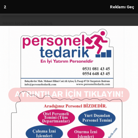
1
Reklamı Geç
Reklam kod içeriği yüklenmemiş.
Anasayfa
SAMANDAĞ
TEKEBAŞI MAHALLESİ VEFAT!
SAMANDAĞ
09.06.2025 - 20:55, Güncelleme: 09.06.2025 - 23:53
23315+ kez okundu.
TEKEBAŞI MAHALLESİ VEFAT!
ABONE OL