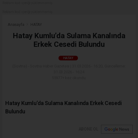
Reklam kod içeriği yüklenmemiş.
Reklam kod içeriği yüklenmemiş.
Anasayfa
HATAY
Hatay Kumlu’da Sulama Kanalında
Erkek Cesedi Bulundu
HATAY
(Sovtna) - Sovtna Haber Gazetesi | 31.03.2026 - 16:20, Güncelleme:
31.03.2026 - 16:24
55977+ kez okundu.
Hatay Kumlu’da Sulama Kanalında Erkek Cesedi
Bulundu
ABONE OL