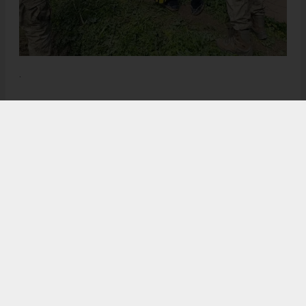
.
Anadolu Ajansı (AA), İhlas Haber Ajansı (İHA), Demirören
Haber Ajansı (DHA) ve diğer ajanslar tarafından eklenen tüm
haberler, sitemizin editörlerinin müdahalesi olmadan ajans
kanallarından çekilmektedir. Bu haberlerde yer alan hukuki
muhataplar haberi geçen ajanslar olup sitemizin hiç bir
editörü sorumlu tutulamaz...