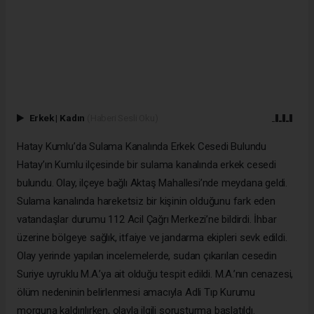
Erkek
|
Kadın
(Haberi Sesli Oku)
Hatay Kumlu’da Sulama Kanalında Erkek Cesedi Bulundu
Hatay’ın Kumlu ilçesinde bir sulama kanalında erkek cesedi
bulundu. Olay, ilçeye bağlı Aktaş Mahallesi’nde meydana geldi.
Sulama kanalında hareketsiz bir kişinin olduğunu fark eden
vatandaşlar durumu 112 Acil Çağrı Merkezi’ne bildirdi. İhbar
üzerine bölgeye sağlık, itfaiye ve jandarma ekipleri sevk edildi.
Olay yerinde yapılan incelemelerde, sudan çıkarılan cesedin
Suriye uyruklu M.A.’ya ait olduğu tespit edildi. M.A.’nın cenazesi,
ölüm nedeninin belirlenmesi amacıyla Adli Tıp Kurumu
morguna kaldırılırken, olayla ilgili soruşturma başlatıldı.