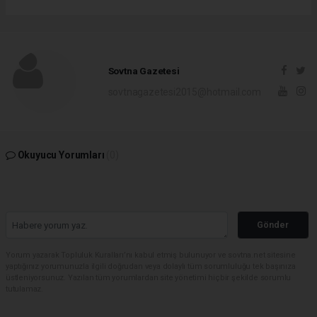
Sovtna Gazetesi
sovtnagazetesi2015@hotmail.com
Okuyucu Yorumları
(0)
Gönder
Yorum yazarak Topluluk Kuralları’nı kabul etmiş bulunuyor ve sovtna.net sitesine
yaptığınız yorumunuzla ilgili doğrudan veya dolaylı tüm sorumluluğu tek başınıza
üstleniyorsunuz. Yazılan tüm yorumlardan site yönetimi hiçbir şekilde sorumlu
tutulamaz.