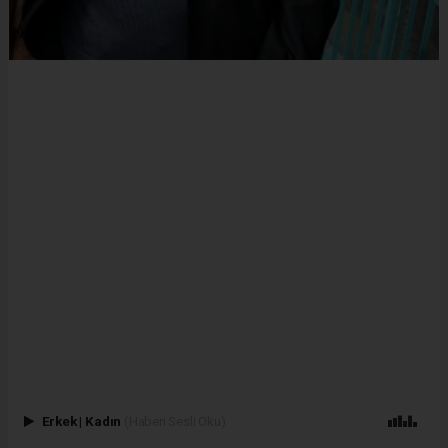
Erkek
|
Kadın
(Haberi Sesli Oku)