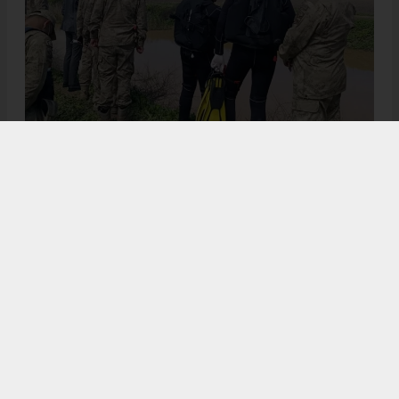
.
Anadolu Ajansı (AA), İhlas Haber Ajansı (İHA), Demirören