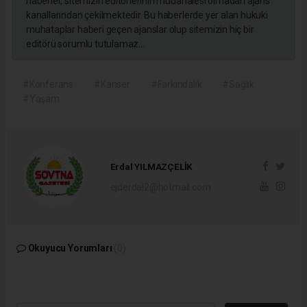
haberler, sitemizin editörlerinin müdahalesi olmadan ajans
kanallarından çekilmektedir. Bu haberlerde yer alan hukuki
muhataplar haberi geçen ajanslar olup sitemizin hiç bir
editörü sorumlu tutulamaz...
#Konferans
#Kanser
#Farkındalık
#Sağlık
#Yaşam
Erdal YILMAZÇELİK
ejderdal2@hotmail.com
Okuyucu Yorumları
(0)