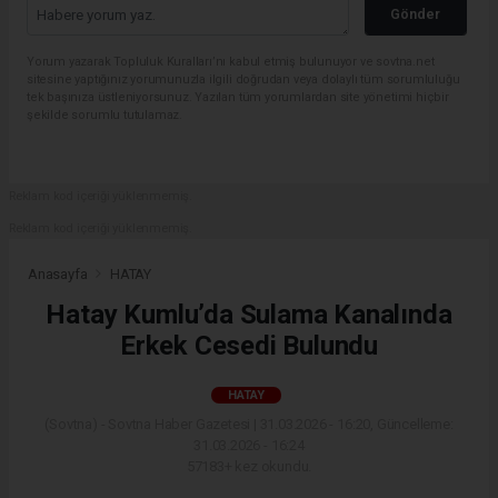
Gönder
Yorum yazarak Topluluk Kuralları’nı kabul etmiş bulunuyor ve sovtna.net
sitesine yaptığınız yorumunuzla ilgili doğrudan veya dolaylı tüm sorumluluğu
tek başınıza üstleniyorsunuz. Yazılan tüm yorumlardan site yönetimi hiçbir
şekilde sorumlu tutulamaz.
Reklam kod içeriği yüklenmemiş.
Reklam kod içeriği yüklenmemiş.
Anasayfa
HATAY
Hatay Kumlu’da Sulama Kanalında
Erkek Cesedi Bulundu
HATAY
(Sovtna) - Sovtna Haber Gazetesi | 31.03.2026 - 16:20, Güncelleme:
31.03.2026 - 16:24
57183+ kez okundu.