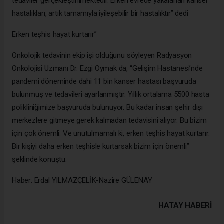
tedaviler gerçekleştirilmektedir. Erken evrede yakalanan kanser
hastalıkları, artık tamamıyla iyileşebilir bir hastalıktır” dedi
Erken teşhis hayat kurtarır”
Onkolojik tedavinin ekip işi olduğunu söyleyen Radyasyon
Onkolojisi Uzmanı Dr. Ezgi Oymak da, “Gelişim Hastanesi’nde
pandemi döneminde dahi 11 bin kanser hastası başvuruda
bulunmuş ve tedavileri ayarlanmıştır. Yıllık ortalama 5500 hasta
polikliniğimize başvuruda bulunuyor. Bu kadar insan şehir dışı
merkezlere gitmeye gerek kalmadan tedavisini alıyor. Bu bizim
için çok önemli. Ve unutulmamalı ki, erken teşhis hayat kurtarır.
Bir kişiyi daha erken teşhisle kurtarsak bizim için önemli”
şeklinde konuştu.
Haber: Erdal YILMAZÇELİK-Nazire GÜLENAY
HATAY HABERİ