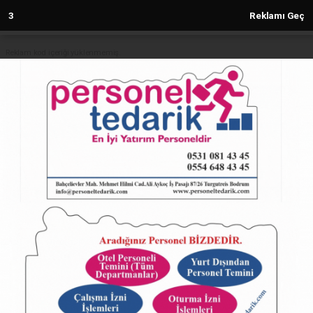
2
Reklamı Geç
Reklam kod içeriği yüklenmemiş.
Anasayfa
SAĞLIK
4 ŞUBAT DÜNYA KANSER GÜNÜ
FARKINDALIK KONFERANSI
VERİLDİ
SAĞLIK
(Sovtna) - Sovtna Haber Gazetesi | 02.02.2023 - 11:52, Güncelleme:
02.02.2023 - 11:52
16475+ kez okundu.
4 ŞUBAT DÜNYA KANSER GÜNÜ FARKINDALIK
KONFERANSI VERİLDİ