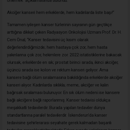
önlemek” açıklamasında bulundu.
Akciğer kanseri hem erkeklerde, hem kadınlarda liste başı!”
Tamamen iyileşen kanser türlerinin sayısının gün geçtikçe
arttığına dikkat çeken Radyasyon Onkolojisi Uzmanı Prof. Dr. H.
Cem Önal, “Kanser tedavisini üç kısım olarak
değerlendirdiğimizde; hem hastaya çok zor, hem hasta
yakınlarına çok zor, hekimlere zor. 2022 istatistiklerine bakacak
olursak, erkeklerde en sık; prostat birinci sırada, ikinci akciğer,
üçüncü sırada ise kolon ve rektum kanseri geliyor. Ama
kansere bağlı ölüm sıralamasına bakıldığında erkeklerde akciğer
kanseri alıyor. Kadınlarda sıklıkla; meme, akciğer ve kalın
bağırsak sıralaması bulunuyor. En sık ölüm nedeni ise kansere
bağlı akciğere bağlı raporlanmış. Kanser tedavisi oldukça
meşakkatli tedavilerdir. Burada yapılan tedaviler dünya
standartlarına paralel tedavilerdir. İskenderun’da kanser
tedavisine şehirlerarası seyahate gerek kalmadan başarılı