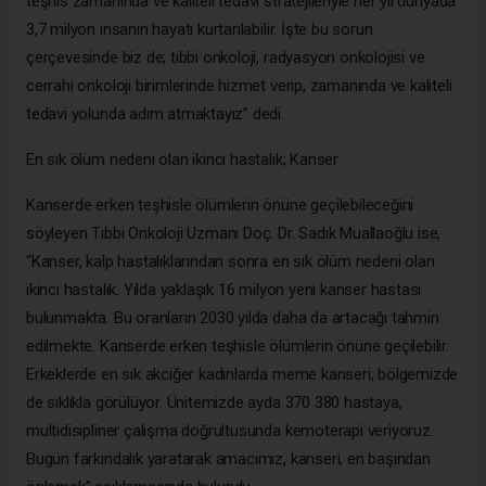
teşhis zamanında ve kaliteli tedavi stratejileriyle her yıl dünyada
3,7 milyon insanın hayatı kurtarılabilir. İşte bu sorun
çerçevesinde biz de; tıbbi onkoloji, radyasyon onkolojisi ve
cerrahi onkoloji birimlerinde hizmet verip, zamanında ve kaliteli
tedavi yolunda adım atmaktayız” dedi.
En sık ölüm nedeni olan ikinci hastalık; Kanser
Kanserde erken teşhisle ölümlerin önüne geçilebileceğini
söyleyen Tıbbi Onkoloji Uzmanı Doç. Dr. Sadık Muallaoğlu ise,
“Kanser, kalp hastalıklarından sonra en sık ölüm nedeni olan
ikinci hastalık. Yılda yaklaşık 16 milyon yeni kanser hastası
bulunmakta. Bu oranların 2030 yılda daha da artacağı tahmin
edilmekte. Kanserde erken teşhisle ölümlerin önüne geçilebilir.
Erkeklerde en sık akciğer kadınlarda meme kanseri, bölgemizde
de sıklıkla görülüyor. Ünitemizde ayda 370 380 hastaya,
multidisipliner çalışma doğrultusunda kemoterapi veriyoruz.
Bugün farkındalık yaratarak amacımız, kanseri, en başından