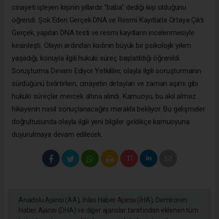
cinayeti işleyen kişinin yıllardır “baba” dediği kişi olduğunu
öğrendi. Şok Eden Gerçek DNA ve Resmi Kayıtlarla Ortaya Çıktı
Gerçek, yapılan DNA testi ve resmi kayıtların incelenmesiyle
kesinleşti. Olayın ardından kadının büyük bir psikolojik yıkım
yaşadığı, konuyla ilgili hukuki süreç başlatıldığı öğrenildi.
Soruşturma Devam Ediyor Yetkililer, olayla ilgili soruşturmanın
sürdüğünü belirtirken, cinayetin detayları ve zaman aşımı gibi
hukuki süreçler mercek altına alındı. Kamuoyu, bu akıl almaz
hikayenin nasıl sonuçlanacağını merakla bekliyor. Bu gelişmeler
doğrultusunda olayla ilgili yeni bilgiler geldikçe kamuoyuna
duyurulmaya devam edilecek.
Anadolu Ajansı (AA), İhlas Haber Ajansı (İHA), Demirören
Haber Ajansı (DHA) ve diğer ajanslar tarafından eklenen tüm