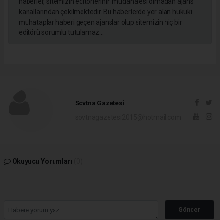
haberler, sitemizin editörlerinin müdahalesi olmadan ajans
kanallarından çekilmektedir. Bu haberlerde yer alan hukuki
muhataplar haberi geçen ajanslar olup sitemizin hiç bir
editörü sorumlu tutulamaz...
Sovtna Gazetesi
sovtnagazetesi2015@hotmail.com
Okuyucu Yorumları
(0)
Gönder