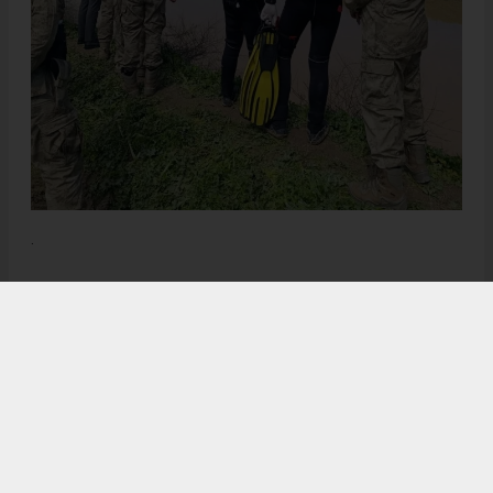
.
Anadolu Ajansı (AA), İhlas Haber Ajansı (İHA), Demirören
Haber Ajansı (DHA) ve diğer ajanslar tarafından eklenen tüm
haberler, sitemizin editörlerinin müdahalesi olmadan ajans
kanallarından çekilmektedir. Bu haberlerde yer alan hukuki