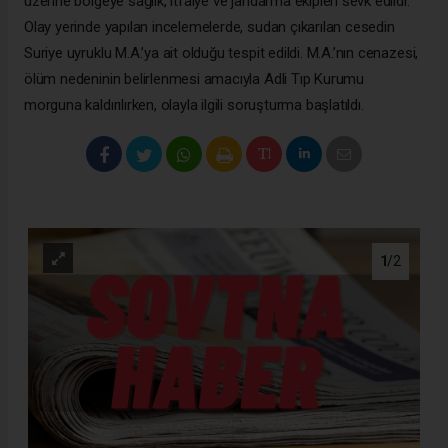
üzerine bölgeye sağlık, itfaiye ve jandarma ekipleri sevk edildi.
Olay yerinde yapılan incelemelerde, sudan çıkarılan cesedin
Suriye uyruklu M.A.’ya ait olduğu tespit edildi. M.A.’nın cenazesi,
ölüm nedeninin belirlenmesi amacıyla Adli Tıp Kurumu
morguna kaldırılırken, olayla ilgili soruşturma başlatıldı.
1
/2