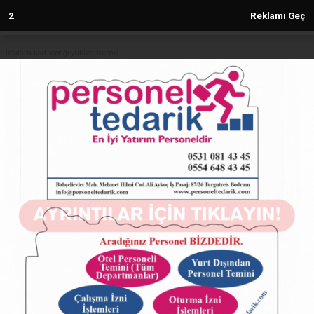
1
Reklamı Geç
Reklam kod içeriği yüklenmemiş.
Anasayfa
TÜRKİYE
48 Yıllık Sır Ortaya Çıktı: Babası
Bildiği Kişi Gerçek Babasının Katili
Çıktı!
TÜRKİYE
19.02.2025 - 10:05, Güncelleme: 19.02.2025 - 10:05
5443+ kez okundu.
48 Yıllık Sır Ortaya Çıktı: Babası Bildiği Kişi Gerçek
Babasının Katili Çıktı!