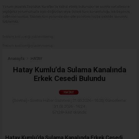
Yorum yazarak Topluluk Kuralları’nı kabul etmiş bulunuyor ve sovtna.net sitesine
yaptığınız yorumunuzla ilgili doğrudan veya dolaylı tüm sorumluluğu tek başınıza
üstleniyorsunuz. Yazılan tüm yorumlardan site yönetimi hiçbir şekilde sorumlu
tutulamaz.
Reklam kod içeriği yüklenmemiş.
Reklam kod içeriği yüklenmemiş.
Anasayfa
HATAY
Hatay Kumlu’da Sulama Kanalında
Erkek Cesedi Bulundu
HATAY
(Sovtna) - Sovtna Haber Gazetesi | 31.03.2026 - 16:20, Güncelleme:
31.03.2026 - 16:24
57128+ kez okundu.
Hatay Kumlu’da Sulama Kanalında Erkek Cesedi