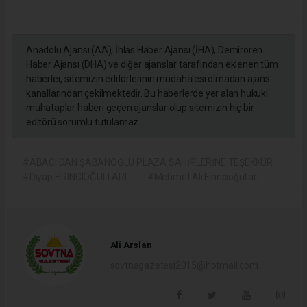
Anadolu Ajansı (AA), İhlas Haber Ajansı (İHA), Demirören
Haber Ajansı (DHA) ve diğer ajanslar tarafından eklenen tüm
haberler, sitemizin editörlerinin müdahalesi olmadan ajans
kanallarından çekilmektedir. Bu haberlerde yer alan hukuki
muhataplar haberi geçen ajanslar olup sitemizin hiç bir
editörü sorumlu tutulamaz...
#ABACI’DAN ŞABANOĞLU PLAZA SAHİPLERİNE TEŞEKKÜR
#Diyap FIRINCIOĞULLARI
#Mehmet Ali Fırıncıoğulları
Ali Arslan
sovtnagazetesi2015@hotmail.com