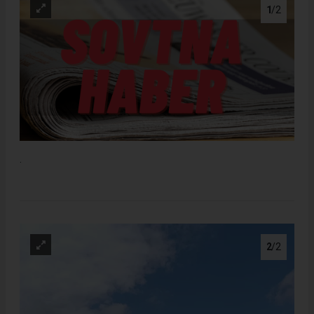
1
/2
.
2
/2