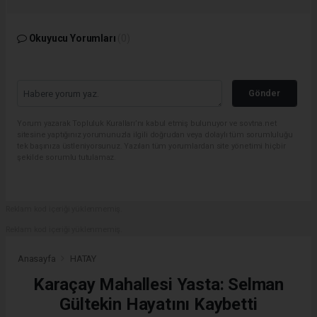
Okuyucu Yorumları
(0)
Gönder
Yorum yazarak Topluluk Kuralları’nı kabul etmiş bulunuyor ve sovtna.net
sitesine yaptığınız yorumunuzla ilgili doğrudan veya dolaylı tüm sorumluluğu
tek başınıza üstleniyorsunuz. Yazılan tüm yorumlardan site yönetimi hiçbir
şekilde sorumlu tutulamaz.
Reklam kod içeriği yüklenmemiş.
Reklam kod içeriği yüklenmemiş.
Anasayfa
HATAY
Karaçay Mahallesi Yasta: Selman
Gültekin Hayatını Kaybetti