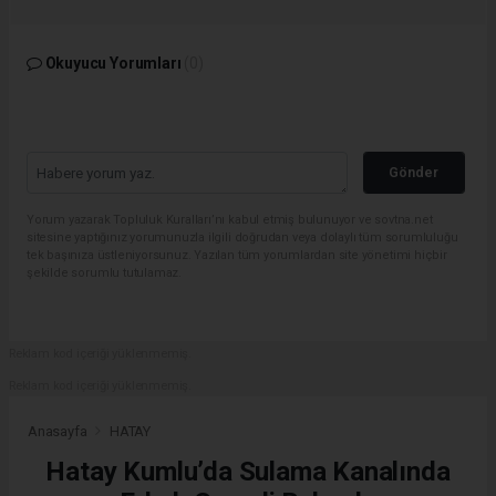
Okuyucu Yorumları
(0)
Gönder
Yorum yazarak Topluluk Kuralları’nı kabul etmiş bulunuyor ve sovtna.net
sitesine yaptığınız yorumunuzla ilgili doğrudan veya dolaylı tüm sorumluluğu
tek başınıza üstleniyorsunuz. Yazılan tüm yorumlardan site yönetimi hiçbir
şekilde sorumlu tutulamaz.
Reklam kod içeriği yüklenmemiş.
Reklam kod içeriği yüklenmemiş.
Anasayfa
HATAY
Hatay Kumlu’da Sulama Kanalında