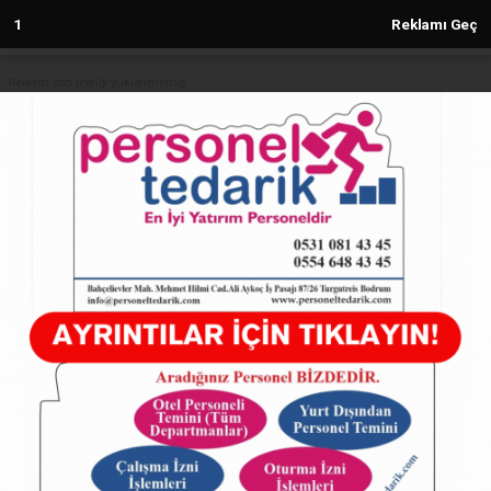
1
Reklamı Geç
Reklam kod içeriği yüklenmemiş.
Anasayfa
SAMANDAĞ
ABACI’DAN ŞABANOĞLU PLAZA
SAHİPLERİNE TEŞEKKÜR
SAMANDAĞ
(Sovtna) - Sovtna Haber Gazetesi | 02.02.2023 - 18:51, Güncelleme:
02.02.2023 - 18:51
19438+ kez okundu.
ABACI’DAN ŞABANOĞLU PLAZA SAHİPLERİNE
TEŞEKKÜR