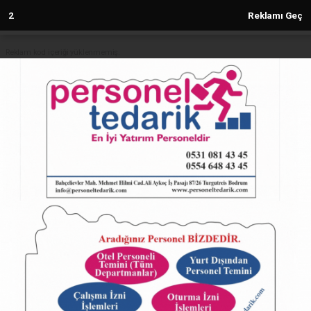
2
Reklamı Geç
Reklam kod içeriği yüklenmemiş.
Anasayfa
Artvin'de öğrencilere “Açık Kapı
Projesi” tanıtıldı
20.02.2025 - 14:09, Güncelleme: 20.02.2025 - 14:09
5009+ kez okundu.
ABONE OL