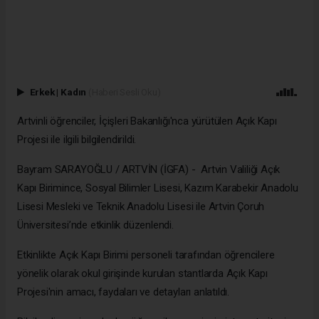
Erkek
|
Kadın
(Haberi Sesli Oku)
Artvinli öğrenciler, İçişleri Bakanlığı'nca yürütülen Açık Kapı
Projesi ile ilgili bilgilendirildi.
Bayram SARAYOĞLU / ARTVİN (İGFA) - Artvin Valiliği Açık
Kapı Birimince, Sosyal Bilimler Lisesi, Kazım Karabekir Anadolu
Lisesi Mesleki ve Teknik Anadolu Lisesi ile Artvin Çoruh
Üniversitesi’nde etkinlik düzenlendi.
Etkinlikte Açık Kapı Birimi personeli tarafından öğrencilere
yönelik olarak okul girişinde kurulan stantlarda Açık Kapı
Projesi'nin amacı, faydaları ve detayları anlatıldı.