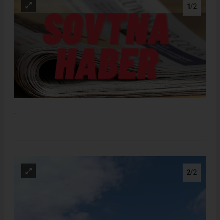
1
/2
.
2
/2