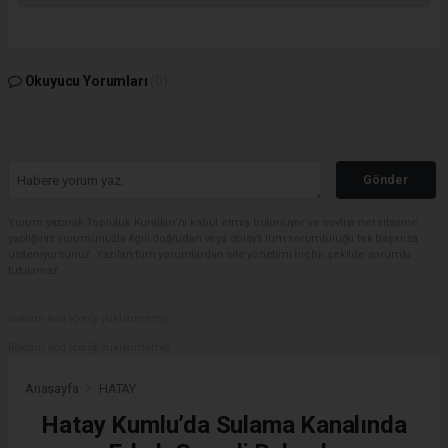
Okuyucu Yorumları
(0)
Gönder
Yorum yazarak Topluluk Kuralları’nı kabul etmiş bulunuyor ve sovtna.net sitesine
yaptığınız yorumunuzla ilgili doğrudan veya dolaylı tüm sorumluluğu tek başınıza
üstleniyorsunuz. Yazılan tüm yorumlardan site yönetimi hiçbir şekilde sorumlu
tutulamaz.
Reklam kod içeriği yüklenmemiş.
Reklam kod içeriği yüklenmemiş.
Anasayfa
HATAY
Hatay Kumlu’da Sulama Kanalında