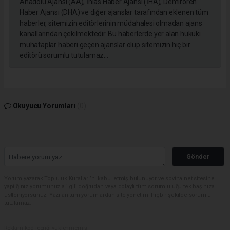
Anadolu Ajansı (AA), İhlas Haber Ajansı (İHA), Demirören
Haber Ajansı (DHA) ve diğer ajanslar tarafından eklenen tüm
haberler, sitemizin editörlerinin müdahalesi olmadan ajans
kanallarından çekilmektedir. Bu haberlerde yer alan hukuki
muhataplar haberi geçen ajanslar olup sitemizin hiç bir
editörü sorumlu tutulamaz...
Okuyucu Yorumları
(0)
Gönder
Yorum yazarak Topluluk Kuralları’nı kabul etmiş bulunuyor ve sovtna.net sitesine
yaptığınız yorumunuzla ilgili doğrudan veya dolaylı tüm sorumluluğu tek başınıza
üstleniyorsunuz. Yazılan tüm yorumlardan site yönetimi hiçbir şekilde sorumlu
tutulamaz.
Reklam kod içeriği yüklenmemiş.