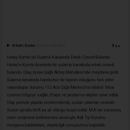
Erkek
|
Kadın
(Haberi Sesli Oku)
Hatay Kumlu’da Sulama Kanalında Erkek Cesedi Bulundu
Hatay’ın Kumlu ilçesinde bir sulama kanalında erkek cesedi
bulundu. Olay, ilçeye bağlı Aktaş Mahallesi’nde meydana geldi.
Sulama kanalında hareketsiz bir kişinin olduğunu fark eden
vatandaşlar durumu 112 Acil Çağrı Merkezi’ne bildirdi. İhbar
üzerine bölgeye sağlık, itfaiye ve jandarma ekipleri sevk edildi.
Olay yerinde yapılan incelemelerde, sudan çıkarılan cesedin
Suriye uyruklu M.A.’ya ait olduğu tespit edildi. M.A.’nın cenazesi,
ölüm nedeninin belirlenmesi amacıyla Adli Tıp Kurumu
morguna kaldırılırken, olayla ilgili soruşturma başlatıldı.