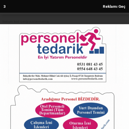
2
Reklamı Geç
Reklam kod içeriği yüklenmemiş.
Anasayfa
Atatürk Yolcu Vapuru için büyük
dönüşüm!
24.02.2025 - 11:37, Güncelleme: 24.02.2025 - 11:37
4931+ kez okundu.
ABONE OL