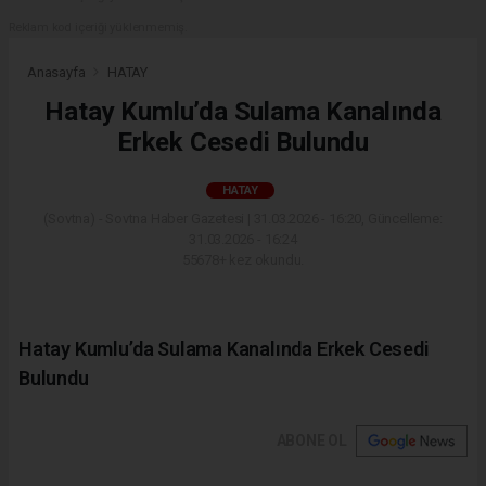
Reklam kod içeriği yüklenmemiş.
Anasayfa
HATAY
Hatay Kumlu’da Sulama Kanalında
Erkek Cesedi Bulundu
HATAY
(Sovtna) - Sovtna Haber Gazetesi | 31.03.2026 - 16:20, Güncelleme:
31.03.2026 - 16:24
55678+ kez okundu.
Hatay Kumlu’da Sulama Kanalında Erkek Cesedi
Bulundu
ABONE OL