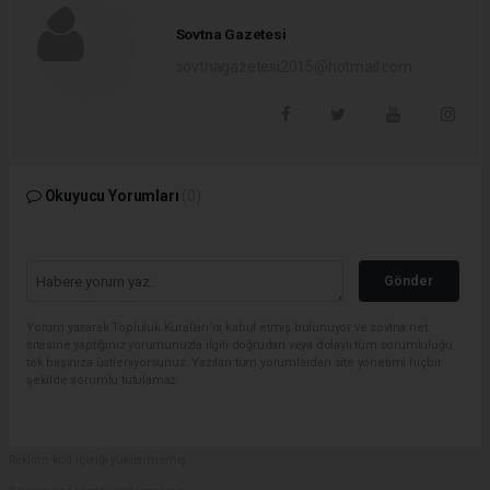
Sovtna Gazetesi
sovtnagazetesi2015@hotmail.com
Okuyucu Yorumları
(0)
Gönder
Yorum yazarak Topluluk Kuralları’nı kabul etmiş bulunuyor ve sovtna.net
sitesine yaptığınız yorumunuzla ilgili doğrudan veya dolaylı tüm sorumluluğu
tek başınıza üstleniyorsunuz. Yazılan tüm yorumlardan site yönetimi hiçbir
şekilde sorumlu tutulamaz.
Reklam kod içeriği yüklenmemiş.