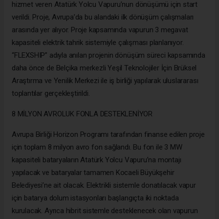
hizmet veren Atatürk Yolcu Vapuru’nun dönüşümü için start
verildi. Proje, Avrupa’da bu alandaki ilk dönüşüm çalışmaları
arasında yer alıyor. Proje kapsamında vapurun 3 megavat
kapasiteli elektrik tahrik sistemiyle çalışması planlanıyor.
“FLEXSHIP” adıyla anılan projenin dönüşüm süreci kapsamında
daha önce de Belçika merkezli Yeşil Teknolojiler İçin Brüksel
Araştırma ve Yenilik Merkezi ile iş birliği yapılarak uluslararası
toplantılar gerçekleştirildi.
8 MİLYON AVROLUK FONLA DESTEKLENİYOR
Avrupa Birliği Horizon Programı tarafından finanse edilen proje
için toplam 8 milyon avro fon sağlandı. Bu fon ile 3 MW
kapasiteli bataryaların Atatürk Yolcu Vapuru’na montajı
yapılacak ve bataryalar tamamen Kocaeli Büyükşehir
Belediyesi’ne ait olacak. Elektrikli sistemle donatılacak vapur
için batarya dolum istasyonları başlangıçta iki noktada
kurulacak. Ayrıca hibrit sistemle desteklenecek olan vapurun