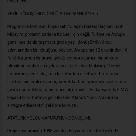
hedeflendi.
YEŞİL DÖNÜŞÜMÜN ÖNCÜ ADIMLARINDAN BİRİ
Programda konuşan Büyükşehir Ulaşım Dairesi Başkanı Salih
Mülayim, projenin sadece Kocaeli için değil, Türkiye ve Avrupa
genelinde deniz taşımacılığında yeşil dönüşümün öncü
adımlarından biri olduğunu söyledi. Avrupa’nın 12 ülkesinden 16
farklı kurumun bir araya geldiği konsorsiyumun bir parçası
olmaktan mutluluk duyduklarını ifade eden Mülayim, “Temel
amacımız, deniz ulaşımında kullanılan dizel yakıtlı motorları
elektrikli sistemlere dönüştürerek karbon salınımını azaltmak ve
çevre dostu teknolojilere öncülük etmektir. Bu kapsamda 3 MW
kapasiteli bir batarya geliştirilerek Atatürk Yolcu Vapuru’na
entegre edilecektir” şeklinde konuştu.
ATATÜRK YOLCU VAPURU’NUN DÖNÜŞÜMÜ
Proje kapsamında 1988 yılından bu yana İzmit Körfezi’nde