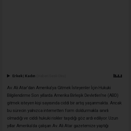
Erkek
|
Kadın
(Haberi Sesli Oku)
Av. Ali Atar’dan Amerika’ya Gitmek İsteyenler İçin Hukuki
Bilgilendirme Son yıllarda Amerika Birleşik Devletleri’ne (ABD)
gitmek isteyen kişi sayısında ciddi bir artış yaşanmakta. Ancak
bu sürecin yalnızca internetten form doldurmakla sınırlı
olmadığı ve ciddi hukuki riskler taşıdığı göz ardı ediliyor. Uzun
yıllar Amerika'da çalışan Av. Ali Atar gazetemize yaptığı