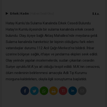
Erkek
|
Kadın
(Haberi Sesli Oku)
Hatay Kumlu’da Sulama Kanalında Erkek Cesedi Bulundu
Hatay’ın Kumlu ilçesinde bir sulama kanalında erkek cesedi
bulundu. Olay, ilçeye bağlı Aktaş Mahallesi’nde meydana geldi.
Sulama kanalında hareketsiz bir kişinin olduğunu fark eden
vatandaşlar durumu 112 Acil Çağrı Merkezi’ne bildirdi. İhbar
üzerine bölgeye sağlık, itfaiye ve jandarma ekipleri sevk edildi.
Olay yerinde yapılan incelemelerde, sudan çıkarılan cesedin
Suriye uyruklu M.A.’ya ait olduğu tespit edildi. M.A.’nın cenazesi,
ölüm nedeninin belirlenmesi amacıyla Adli Tıp Kurumu
morguna kaldırılırken, olayla ilgili soruşturma başlatıldı.