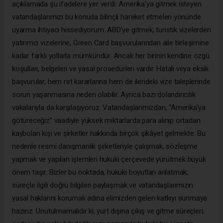
açıklamada şu ifadelere yer verdi: Amerika’ya gitmek isteyen
vatandaşlarımızı bu konuda bilinçli hareket etmeleri yönünde
uyarma ihtiyacı hissediyorum. ABD’ye gitmek; turistik vizelerden
yatırımcı vizelerine, Green Card başvurularından aile birleşimine
kadar farklı yollarla mümkündür. Ancak her birinin kendine özgü
koşulları, belgeleri ve yasal prosedürleri vardır. Hatalı veya eksik
başvurular, hem ret kararlarına hem de ilerideki vize taleplerinde
sorun yaşanmasına neden olabilir. Ayrıca bazı dolandırıcılık
vakalarıyla da karşılaşıyoruz. Vatandaşlarımızdan, “Amerika’ya
götüreceğiz” vaadiyle yüksek miktarlarda para alınıp ortadan
kaybolan kişi ve şirketler hakkında birçok şikâyet gelmekte. Bu
nedenle resmi danışmanlık şirketleriyle çalışmak, sözleşme
yapmak ve yapılan işlemleri hukuki çerçevede yürütmek büyük
önem taşır. Bizler bu noktada, hukuki boyutları anlatmak,
süreçle ilgili doğru bilgileri paylaşmak ve vatandaşlarımızın
yasal haklarını korumak adına elimizden gelen katkıyı sunmaya
hazırız. Unutulmamalıdır ki, yurt dışına çıkış ve gitme süreçleri,