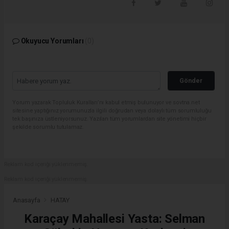
Okuyucu Yorumları
(0)
Gönder
Yorum yazarak Topluluk Kuralları’nı kabul etmiş bulunuyor ve sovtna.net
sitesine yaptığınız yorumunuzla ilgili doğrudan veya dolaylı tüm sorumluluğu
tek başınıza üstleniyorsunuz. Yazılan tüm yorumlardan site yönetimi hiçbir
şekilde sorumlu tutulamaz.
Reklam kod içeriği yüklenmemiş.
Reklam kod içeriği yüklenmemiş.
Anasayfa
HATAY
Karaçay Mahallesi Yasta: Selman