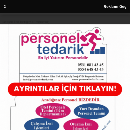
1
Reklamı Geç
Reklam kod içeriği yüklenmemiş.
Anasayfa
SAMANDAĞ
Av. Ali Atar’dan Amerika’ya Gitmek
İsteyenler İçin Hukuki Bilgilendirme
SAMANDAĞ
16.05.2025 - 18:35, Güncelleme: 16.05.2025 - 18:35
12192+ kez okundu.
Av. Ali Atar’dan Amerika’ya Gitmek İsteyenler İçin
Hukuki Bilgilendirme
ABONE OL