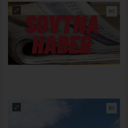
1
/2
.
2
/2