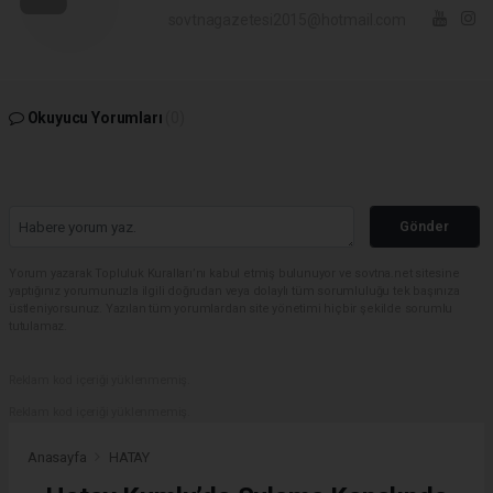
sovtnagazetesi2015@hotmail.com
Okuyucu Yorumları
(0)
Gönder
Yorum yazarak Topluluk Kuralları’nı kabul etmiş bulunuyor ve sovtna.net sitesine
yaptığınız yorumunuzla ilgili doğrudan veya dolaylı tüm sorumluluğu tek başınıza
üstleniyorsunuz. Yazılan tüm yorumlardan site yönetimi hiçbir şekilde sorumlu
tutulamaz.
Reklam kod içeriği yüklenmemiş.
Reklam kod içeriği yüklenmemiş.
Anasayfa
HATAY