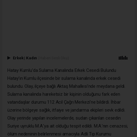
Erkek
|
Kadın
(Haberi Sesli Oku)
Hatay Kumlu’da Sulama Kanalında Erkek Cesedi Bulundu
Hatay’ın Kumlu ilçesinde bir sulama kanalında erkek cesedi
bulundu. Olay, ilçeye bağlı Aktaş Mahallesi’nde meydana geldi.
Sulama kanalında hareketsiz bir kişinin olduğunu fark eden
vatandaşlar durumu 112 Acil Çağrı Merkezi’ne bildirdi. İhbar
üzerine bölgeye sağlık, itfaiye ve jandarma ekipleri sevk edildi.
Olay yerinde yapılan incelemelerde, sudan çıkarılan cesedin
Suriye uyruklu M.A.’ya ait olduğu tespit edildi. M.A.’nın cenazesi,
ölüm nedeninin belirlenmesi amacıyla Adli Tıp Kurumu