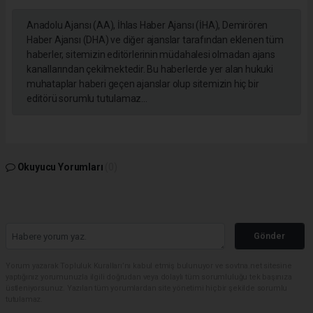
Anadolu Ajansı (AA), İhlas Haber Ajansı (İHA), Demirören
Haber Ajansı (DHA) ve diğer ajanslar tarafından eklenen tüm
haberler, sitemizin editörlerinin müdahalesi olmadan ajans
kanallarından çekilmektedir. Bu haberlerde yer alan hukuki
muhataplar haberi geçen ajanslar olup sitemizin hiç bir
editörü sorumlu tutulamaz...
Okuyucu Yorumları
(0)
Gönder
Yorum yazarak Topluluk Kuralları’nı kabul etmiş bulunuyor ve sovtna.net sitesine
yaptığınız yorumunuzla ilgili doğrudan veya dolaylı tüm sorumluluğu tek başınıza
üstleniyorsunuz. Yazılan tüm yorumlardan site yönetimi hiçbir şekilde sorumlu
tutulamaz.