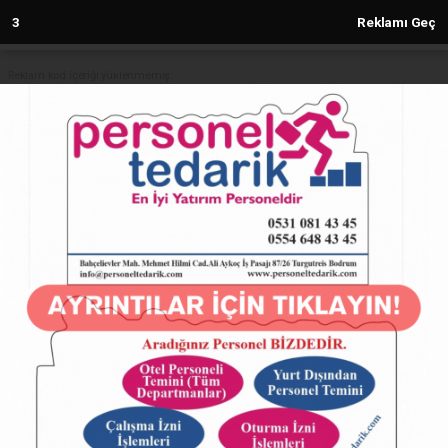
2
Reklamı Geç
Reklam kod içeriği yüklenmemiş.
Anasayfa
TÜRKİYE
Bursa İnegöl'de Başkan Taban
öğrencilerle buluştu
TÜRKİYE
28.02.2025 - 17:00, Güncelleme: 28.02.2025 - 17:00
4947+ kez okundu.
ABONE OL