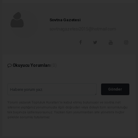
Sovtna Gazetesi
sovtnagazetesi2015@hotmail.com
Okuyucu Yorumları
(0)
Gönder
Yorum yazarak Topluluk Kuralları’nı kabul etmiş bulunuyor ve sovtna.net
sitesine yaptığınız yorumunuzla ilgili doğrudan veya dolaylı tüm sorumluluğu
tek başınıza üstleniyorsunuz. Yazılan tüm yorumlardan site yönetimi hiçbir
şekilde sorumlu tutulamaz.