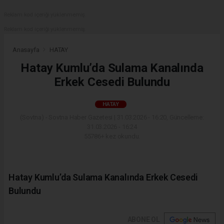
Reklam kod içeriği yüklenmemiş.
Reklam kod içeriği yüklenmemiş.
Anasayfa
HATAY
Hatay Kumlu’da Sulama Kanalında
Erkek Cesedi Bulundu
HATAY
(Sovtna) - Sovtna Haber Gazetesi | 31.03.2026 - 16:20, Güncelleme:
31.03.2026 - 16:24
55786+ kez okundu.
Hatay Kumlu’da Sulama Kanalında Erkek Cesedi
Bulundu
ABONE OL