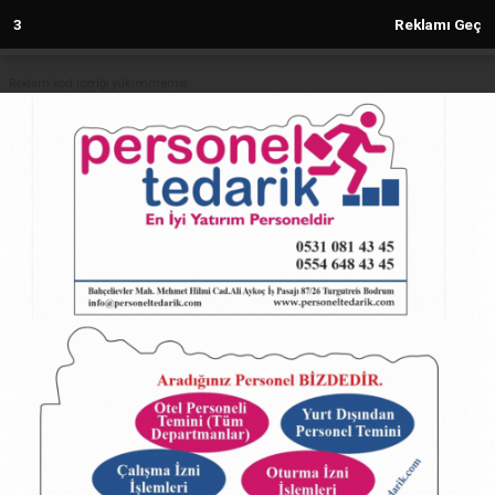
2
Reklamı Geç
Reklam kod içeriği yüklenmemiş.
Anasayfa
Dış ticaret açığı yüzde 11,8 azaldı
28.08.2025 - 10:27, Güncelleme: 28.08.2025 - 10:27
29273+ kez okundu.
ABONE OL