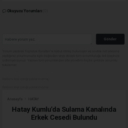
Okuyucu Yorumları
(0)
Gönder
Yorum yazarak Topluluk Kuralları’nı kabul etmiş bulunuyor ve sovtna.net sitesine
yaptığınız yorumunuzla ilgili doğrudan veya dolaylı tüm sorumluluğu tek başınıza
üstleniyorsunuz. Yazılan tüm yorumlardan site yönetimi hiçbir şekilde sorumlu
tutulamaz.
Reklam kod içeriği yüklenmemiş.
Reklam kod içeriği yüklenmemiş.
Anasayfa
HATAY
Hatay Kumlu’da Sulama Kanalında
Erkek Cesedi Bulundu