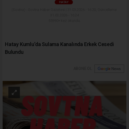
HATAY
(Sovtna) - Sovtna Haber Gazetesi | 31.03.2026 - 16:20, Güncelleme:
31.03.2026 - 16:24
55990+ kez okundu.
Hatay Kumlu’da Sulama Kanalında Erkek Cesedi
Bulundu
ABONE OL