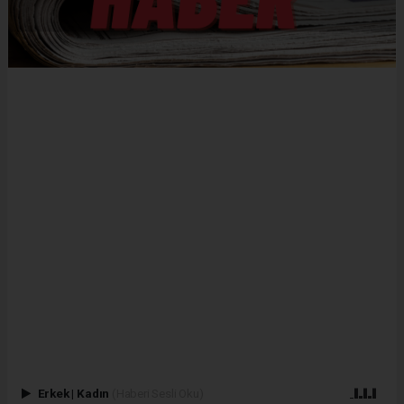
Erkek
|
Kadın
(Haberi Sesli Oku)