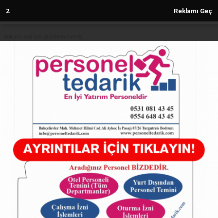
2
Reklamı Geç
Reklam kod içeriği yüklenmemiş.
Anasayfa
HATAY
Genç Yaşta Hayata Veda Etti
HATAY
23.05.2025 - 23:21, Güncelleme: 23.05.2025 - 23:21
16267+ kez okundu.
Genç Yaşta Hayata Veda Etti
ABONE OL