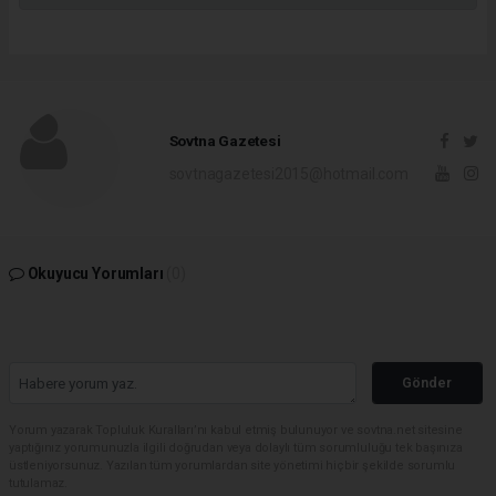
Sovtna Gazetesi
sovtnagazetesi2015@hotmail.com
Okuyucu Yorumları
(0)
Gönder
Yorum yazarak Topluluk Kuralları’nı kabul etmiş bulunuyor ve sovtna.net sitesine
yaptığınız yorumunuzla ilgili doğrudan veya dolaylı tüm sorumluluğu tek başınıza
üstleniyorsunuz. Yazılan tüm yorumlardan site yönetimi hiçbir şekilde sorumlu
tutulamaz.