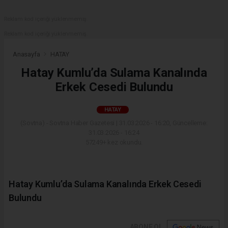
Reklam kod içeriği yüklenmemiş.
Reklam kod içeriği yüklenmemiş.
Anasayfa
HATAY
Hatay Kumlu’da Sulama Kanalında
Erkek Cesedi Bulundu
HATAY
(Sovtna) - Sovtna Haber Gazetesi | 31.03.2026 - 16:20, Güncelleme:
31.03.2026 - 16:24
57249+ kez okundu.
Hatay Kumlu’da Sulama Kanalında Erkek Cesedi
Bulundu
ABONE OL