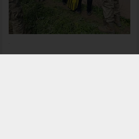
.
Anadolu Ajansı (AA), İhlas Haber Ajansı (İHA), Demirören
Haber Ajansı (DHA) ve diğer ajanslar tarafından eklenen tüm
haberler, sitemizin editörlerinin müdahalesi olmadan ajans
kanallarından çekilmektedir. Bu haberlerde yer alan hukuki
muhataplar haberi geçen ajanslar olup sitemizin hiç bir
editörü sorumlu tutulamaz...