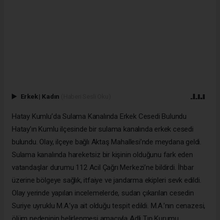
Erkek
|
Kadın
(Haberi Sesli Oku)
Hatay Kumlu’da Sulama Kanalında Erkek Cesedi Bulundu
Hatay’ın Kumlu ilçesinde bir sulama kanalında erkek cesedi
bulundu. Olay, ilçeye bağlı Aktaş Mahallesi’nde meydana geldi.
Sulama kanalında hareketsiz bir kişinin olduğunu fark eden
vatandaşlar durumu 112 Acil Çağrı Merkezi’ne bildirdi. İhbar
üzerine bölgeye sağlık, itfaiye ve jandarma ekipleri sevk edildi.
Olay yerinde yapılan incelemelerde, sudan çıkarılan cesedin
Suriye uyruklu M.A.’ya ait olduğu tespit edildi. M.A.’nın cenazesi,
ölüm nedeninin belirlenmesi amacıyla Adli Tıp Kurumu