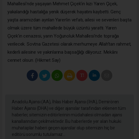
Mahallesi’nde yaşayan Mehmet Çiçek’in kızı Yaren Çiçek,
yakalandığı hastalığa yenik düşerek hayatını kaybetti. Genç
yaşta aramızdan ayrılan Yaren’in vefatı, ailesi ve sevenleri başta
olmak üzere tüm mahallede büyük üzüntü yarattı. Yaren
Çiçek’in cenazesi, yarın Yoğunoluk Mahallesi’nde toprağa
verilecek. Sovtna Gazetesi olarak merhumeye Allah’tan rahmet,
kederli ailesine ve yakınlarına başsağlığı diliyoruz. Mekânı
cennet olsun. (Hikmet Say)
Anadolu Ajansı (AA), İhlas Haber Ajansı (İHA), Demirören
Haber Ajansı (DHA) ve diğer ajanslar tarafından eklenen tüm
haberler, sitemizin editörlerinin müdahalesi olmadan ajans
kanallarından çekilmektedir. Bu haberlerde yer alan hukuki
muhataplar haberi geçen ajanslar olup sitemizin hiç bir
editörü sorumlu tutulamaz...