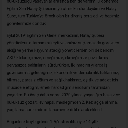
hukuksuzluğu yaşayanlar arasında ben de vardım. O dönemde
Eğitim Sen Hatay Şubesinin yürütme kurulundaydım ve Hatay
Şube, tüm Türkiye’ye örnek olan bir direniş sergiledi ve hepimiz
görevlerimize döndük.
Eylül 2019’ Eğitim Sen Genel merkezinin, Hatay Şubesi
yöneticilerinin tamamını keyfi ve asılsız suçlamalarla görevden
aldığı ve yerine kayyum atadığı yöneticilerden biri de bendim.
AKP iktidarı işimize, emeğimize, ekmeğimize göz dikmiş
pervasızca saldırılarını sürdürürken, ilk ihracımı yıllarca iş
güvencemiz, geleceğimiz, ekonomik ve demokratik haklarımız,
bilimsel, parasız eğitim ve sağlık hakkımız, eşitlik ve adalet için
mücadele ettiğim, emek harcadığım sendikam tarafından
yaşadım. Bu ihraç daha sonra 2020 yılında yaşadığım haksız ve
hukuksuz gözaltı, ev hapsi, mesleğimden 2. Kez açığa alınma,
yargılama sürecinde iddianameme delil olarak eklendi.
Bugünlere böyle gelindi. 1 Ağustos itibariyle 14 yıllık