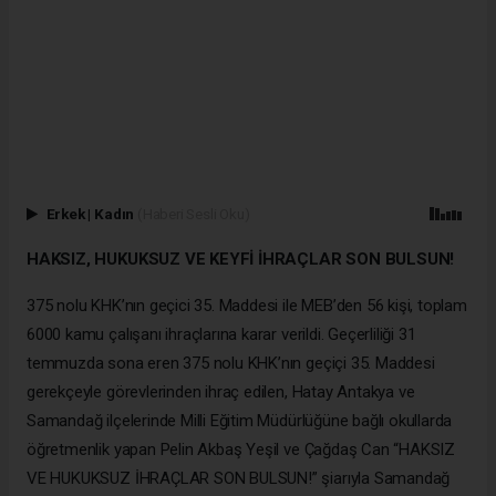
Erkek
|
Kadın
(Haberi Sesli Oku)
HAKSIZ, HUKUKSUZ VE KEYFİ İHRAÇLAR SON BULSUN!
375 nolu KHK’nın geçici 35. Maddesi
ile MEB’den 56 kişi, toplam
6000 kamu çalışanı ihraçlarına karar ver
ildi. Geçerliliği 31
temmuzda sona eren 375 nolu KHK’nın geçiçi 35. Maddesi
gerekçeyle görevlerinden ihraç edilen, Hatay Antakya ve
Samandağ ilçelerinde Milli Eğitim Müdürlüğüne bağlı okullarda
öğretmenlik yapan Pelin Akbaş Yeşil ve Çağdaş Can “HAKSIZ
VE HUKUKSUZ İHRAÇLAR SON BULSUN!” şiarıyla Samandağ