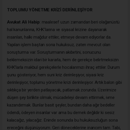
TOPLUMU YÖNETME KRİZİ DERİNLEŞİYOR
Avukat Ali Habip
: maalesef uzun zamandan beri olağanüstü
hal kanunlarına, KHK’larına ve siyasal krizine dayanarak
insanları, halkı mağdur ettiler, etmeye devam ediyorlar da.
Yapılan işlem baştan sona hukuksuz, zaten mevcut olan
soruşturma var. Soruşturmanın akıbetini, sonucunu
beklemeksizin idari bir kararla, hem de gerekçe belirtmeksizin
KHK’larla makbul gerekçelerle hocalarımızı ihraç ettiler. Durum
şunu gösteriyor, hem suni kriz derinleşiyor, siyasi kriz
derinleşiyor,
toplumu yönetme krizi derinleşiyor
. Artık balon gibi
sıktıkça bir yerden patlayacak, patlamak zorunda. Üzerimize
düşen şey birlikte olmak, mücadeleyi devam ettirmek, ivme
kazandırmak. Bunlar basit şeyler, bundan daha ağır bedeller
ödendi, ödeyen insanlar var ama bu demek değildir ki sesiz
kalacağız, yılacağız. Eninde sonunda bu hukuksuzluğun sona
ereceğini düşünüyorum. Geri döneceklerine inancım tam. Tabi,