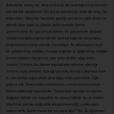
Aslında bir savaş var. Ama en büyük dezavantajımız ne bunların
bizi tek tek yakalaması. Biz gücüz arkadaşlar, onlar bir avuç, biz
milyonlarız. Milyonlar harekete geçtiği zaman ne çark döner ne
ekmek çıkar nede bu ülkenin hiçbir yerinde üretim
göremezsiniz. Bu gücümüzü bilelim. Bu gücümüzle dünyayı
yeniden kurabileceğimiz bilmeli, sınıfsal bakmak zorundayız.
Değerlerimize sahip çıkmak zorundayız. İki arkadaşımız keyfi
bir şekilde ihraç edildiler. O kadar pişkinler ki, binleri ihraç ettikleri
zaman pişkince karşımıza çıkıp şunu dediler, ağaç kökü
yesinler. Üretene, bu ülkenin kaynaklarını işleyene, ekmeği
üretene, suyu üretene, toprağı işleyene, kömürü çıkarana diyor
ki, sen bunları yapacaksın ama ağaç kökü yiyeceksin. Öğle
yağma yok. Türkiye’deki sömürülenin, sömürülmenin bütün
etkisini iliklerinde hissedenler Türkiye’deki var olan bu düzeni
değiştire bilmek için topyekûn bir savaş halinde. Şu an iktidarı
eleştirme zamanı değil artık, eleştirmeyeceğiz çünkü gemi
batıyor artık. Bütün mesel biz ne yapacağız? Biz, iki öğretmen