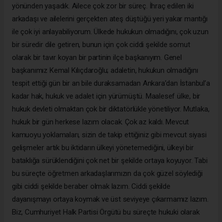
yönünden yaşadık. Ailece çok zor bir süreç. İhraç edilen iki
arkadaşı ve ailelerini gerçekten ateş düştüğü yeri yakar mantığı
ile çok iyi anlayabiliyorum. Ülkede hukukun olmadığını, çok uzun
bir süredir dile getiren, bunun için çok ciddi şekilde somut
olarak bir tavır koyan bir partinin ilçe başkanıyım. Genel
başkanımız Kemal Kılıçdaroğlu; adaletin, hukukun olmadığını
tespit ettiği gün bir an bile duraksamadan Ankara’dan İstanbul’a
kadar hak, hukuk ve adalet için yürümüştü. Maalesef ülke, bir
hukuk devleti olmaktan çok bir diktatörlükle yönetiliyor. Mutlaka,
hukuk bir gün herkese lazım olacak. Çok az kaldı. Mevcut
kamuoyu yoklamaları, sizin de takip ettiğiniz gibi mevcut siyasi
gelişmeler artık bu iktidarın ülkeyi yönetemediğini, ülkeyi bir
bataklığa sürüklendiğini çok net bir şekilde ortaya koyuyor. Tabi
bu süreçte öğretmen arkadaşlarımızın da çok güzel söylediği
gibi ciddi şekilde beraber olmak lazım. Ciddi şekilde
dayanışmayı ortaya koymak ve üst seviyeye çıkarmamız lazım.
Biz, Cumhuriyet Halk Partisi Örgütü bu süreçte hukuki olarak