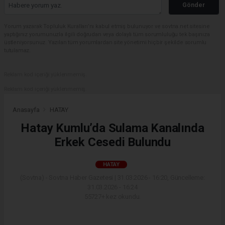
Gönder
Yorum yazarak Topluluk Kuralları’nı kabul etmiş bulunuyor ve sovtna.net sitesine
yaptığınız yorumunuzla ilgili doğrudan veya dolaylı tüm sorumluluğu tek başınıza
üstleniyorsunuz. Yazılan tüm yorumlardan site yönetimi hiçbir şekilde sorumlu
tutulamaz.
Reklam kod içeriği yüklenmemiş.
Reklam kod içeriği yüklenmemiş.
Anasayfa
HATAY
Hatay Kumlu’da Sulama Kanalında
Erkek Cesedi Bulundu
HATAY
(Sovtna) - Sovtna Haber Gazetesi | 31.03.2026 - 16:20, Güncelleme:
31.03.2026 - 16:24
55727+ kez okundu.