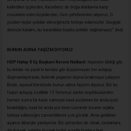
katledilen işçilerden, Karadeniz de doğa alanlarına karşı
mücadele eden köylülerden, Gezi şehitlerinden alıyoruz. O
yüzden hiçbir şekilde ekmeğimizle terbiye edemezler. Sevgiyle
dirençle kalalım, bu karanlıkları başka şekilde dağıtamayız.” dedi.
BUNUN ADINA FAŞİZM DİYORUZ
HDP Hatay İl Eş Başkanı Kerem Nalbant:
hepinizin bildiği gibi
bu iktidar ne yazık ki kendisi gibi düşünmeyen her anlayışı
düşmanlaştırarak, bölerek yaşamın dışına bırakmaya çalışıyor.
Bizde, siyasal literatürde bunun adına faşizm diyoruz. Biz bu
faşist anlayışı özellikle 15 Temmuz darbe teşebbüsünden
hemen sonra bir karar nameyle nasıl yüzbinleri bir anda işsiz
bırakıldığını, nasıl bir anda yüz binin üzerinde insanın açlıkla
terbiye edileceğini zannettiklerini çok gördük. Ama geldikleri
aşama itibariyle yanılıyorlar. Biz işimizden de olsak, zindanlara
da düşsek, şehitte düşsek hiçbir suretle bunlara biat