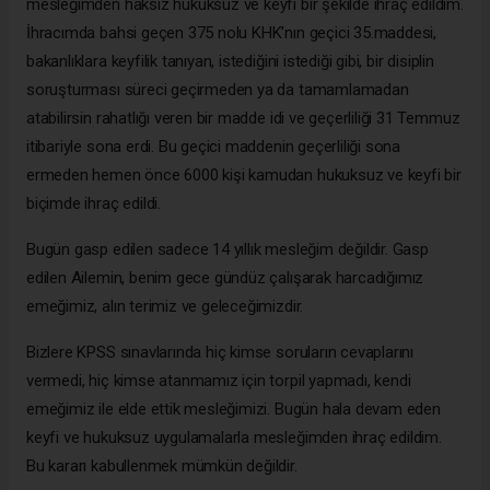
mesleğimden haksız hukuksuz ve keyfi bir şekilde ihraç edildim.
İhracımda bahsi geçen 375 nolu KHK’nın geçici 35.maddesi,
bakanlıklara keyfilik tanıyan, istediğini istediği gibi, bir disiplin
soruşturması süreci geçirmeden ya da tamamlamadan
atabilirsin rahatlığı veren bir madde idi ve geçerliliği 31 Temmuz
itibariyle sona erdi. Bu geçici maddenin geçerliliği sona
ermeden hemen önce 6000 kişi kamudan hukuksuz ve keyfi bir
biçimde ihraç edildi.
Bugün gasp edilen sadece 14 yıllık mesleğim değildir. Gasp
edilen Ailemin, benim gece gündüz çalışarak harcadığımız
emeğimiz, alın terimiz ve geleceğimizdir.
Bizlere KPSS sınavlarında hiç kimse soruların cevaplarını
vermedi, hiç kimse atanmamız için torpil yapmadı, kendi
emeğimiz ile elde ettik mesleğimizi. Bugün hala devam eden
keyfi ve hukuksuz uygulamalarla mesleğimden ihraç edildim.
Bu kararı kabullenmek mümkün değildir.