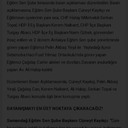
Eğitim Sen Şube binasında basın açıklaması düzenlediler. Basın
açıklamasına, Eğitim Sen Şube Başkanı Cüneyt Kayıkçı ve
Eğitimsen üyelerinin yanı sıra; CHP Hatay Milletvekili Serkan
Topal, HDP İl Eş Başkanı Kerem Nalbant, CHP İlçe Başkanı
Turgay Abacı, HDP İlçe Eş Başkanı Naim Özbek, görevinden
ihraç edilen ve 2 dönem Antakya Eğitim Sen şube yönetiminde
görev yapan Eğitimci Pelin Akbaş Yeşil ile Yayladağı ilçesi
Sebenoba Hacı Fuat Yılmaz Ortaokulu’nda görev yapan
Eğitimci Çağdaş Can’ın aileleri ve dostları, Davanın avukatlığını
yapan Av. Ali Habip katıldı.
Düzenlenen Basın Açıklamasında
; Cüneyt
Kayıkçı,
Pelin Akbaş
Yeşil
,
Çağdaş Can
,
Kerem Nalbant
, Ali Habip,
Serkan Topal
ve
Turgay Abacı konuyla ilgili birer konuşma yaptı.
DAYANIŞMAYI EN ÜST NOKTAYA ÇIKARACAĞIZ!
Samandağ Eğitim Sen Şube Başkanı Cüneyt Kayıkçı: “
Öyle
bir noktaya geldik ki halkımız bire bir yaşadı bu süreci, halkımızın