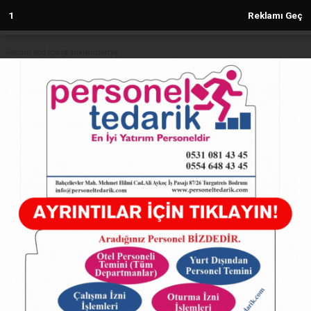
Reklam kod içeriği yüklenmemiş.
Anasayfa
EĞİTİM
HAKSIZ, HUKUKSUZ VE KEYFİ
İHRAÇLAR SON BULSUN!
EĞİTİM
06.08.2022 - 22:02, Güncelleme: 21.09.2022 - 11:39
5893+ kez okundu.
HAKSIZ, HUKUKSUZ VE KEYFİ İHRAÇLAR SON
BULSUN!
ABONE OL