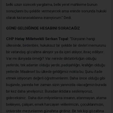
belki uzun sürecek yargılama, belki yerel mahkeme bunun
sonuçlarını bu şekilde vermeyecek ama eninde sonunda hukuki
olarak kazanacaklarına inanıyorum.” Dedi.
GÜNÜ GELDİĞİNDE HESABINI SORACAĞIZ
CHP Hatay Milletvekili Serkan Topal:
“Dünyanın hangi
ülkesinde, birdenbire, hukuksuz bir şekilde bir devlet memurunu
bir vatandaş gözaltına alınıyor ya da içeri atılıyor, ihraç ediliyor.
Var mı dünyada örneği? Var nerede diktatörlüğün olduğu
yerlerde, tek adamın olduğu yerde, padişahlığın, krallığın olduğu
yerlerde. Maalesef bu ülkede geldiğimiz nokta bu. Şunu ifade
etmek istiyorum değerli öğretmenlerim. Daha önce olduğu gibi
bugünde, yarında her zaman sizin yanınızda olacağımızı burada
bir kez daha yineliyoruz. Buradan iktidara sesleniyoruz,
gideceksiniz. Daha dün milyonlarca insanın, atanmayan, atama
bekleyen, çalışan, emek harcayan velilerimizin, çocuklarımızın,
üniversite mezunlarının günahına girdiniz. Bir tek kişi gözaltına