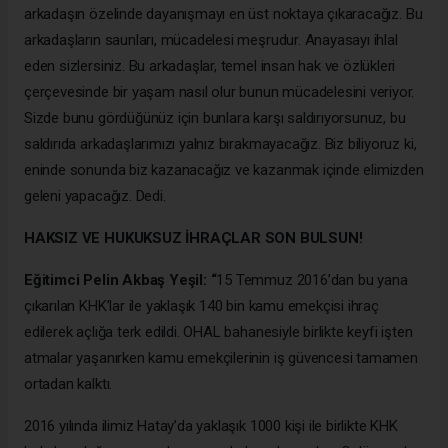
arkadaşın özelinde
dayanışmayı en üst noktaya çıkaracağız
. Bu
arkadaşların saunları, mücadelesi meşrudur. Anayasayı ihlal
eden sizlersiniz. Bu arkadaşlar, temel insan hak ve özlükleri
çerçevesinde bir yaşam nasıl olur bunun mücadelesini veriyor.
Sizde bunu gördüğünüz için bunlara karşı saldırıyorsunuz, bu
saldırıda arkadaşlarımızı yalnız bırakmayacağız. Biz biliyoruz ki,
eninde sonunda biz kazanacağız ve kazanmak içinde elimizden
geleni yapacağız. Dedi.
HAKSIZ VE HUKUKSUZ İHRAÇLAR SON BULSUN!
Eğitimci Pelin Akbaş Yeşil: “
15 Temmuz 2016’dan bu yana
çıkarılan KHK’lar ile yaklaşık 140 bin kamu emekçisi ihraç
edilerek açlığa terk edildi. OHAL bahanesiyle birlikte keyfi işten
atmalar yaşanırken kamu emekçilerinin iş güvencesi tamamen
ortadan kalktı.
2016 yılında ilimiz Hatay’da yaklaşık 1000 kişi ile birlikte KHK