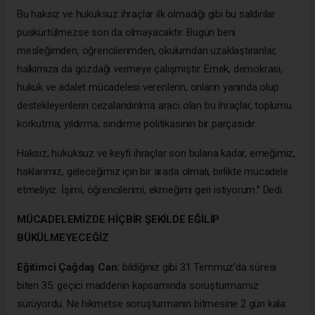
Bu haksız ve hukuksuz ihraçlar ilk olmadığı gibi bu saldırılar
püskürtülmezse son da olmayacaktır. Bugün beni
mesleğimden, öğrencilerimden, okulumdan uzaklaştıranlar,
halkımıza da gözdağı vermeye çalışmıştır. Emek, demokrasi,
hukuk ve adalet mücadelesi verenlerin, onların yanında olup
destekleyenlerin cezalandırılma aracı olan bu ihraçlar, toplumu
korkutma, yıldırma, sindirme politikasının bir parçasıdır.
Haksız, hukuksuz ve keyfi ihraçlar son bulana kadar, emeğimiz,
haklarımız, geleceğimiz için bir arada olmalı, birlikte mücadele
etmeliyiz. İşimi, öğrencilerimi, ekmeğimi geri istiyorum.” Dedi.
MÜCADELEMİZDE HİÇBİR ŞEKİLDE EĞİLİP
BÜKÜLMEYECEĞİZ
Eğitimci Çağdaş Can:
bildiğiniz gibi 31 Temmuz’da süresi
biten 35. geçici maddenin kapsamında soruşturmamız
sürüyordu. Ne hikmetse soruşturmanın bitmesine 2 gün kala