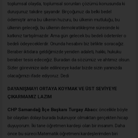
toplumsal olayda, toplumsal sorunları çözümü konusunda ki
duruşunuz takdire şayandır. Birçoğunuz da belki bedel
ödemiştir ama bu ülkenin huzuru, bu ülkenin mutluluğu, bu
ülkenin geleceği, bu ülkenin demokratikleşme sürecinde ki
katkınız tartışılmazdır. Ama gün gelecek bu bedeli ödetenler o
bedeli ödeyeceklerdir. Onunda hesabını biz birlikte soracağız.
Beraber iktidara geldiğimizde yeniden adaleti, hakkı, hukuku
beraber tesis edeceğiz. Buradan da sözümüz ve ahtımız olsun.
Sizler görevinize iade edilinceye kadar bizde sizin yanınızda
olacağımızı ifade ediyoruz. Dedi
DAYANIŞMAYI ORTAYA KOYMAK VE ÜST SEVİYEYE
ÇIKARMAMIZ LAZIM
CHP Samandağ İlçe Başkanı Turgay Abacı:
öncelikle böyle
bir olaydan dolayı burada bulunuyor olmaktan gerçekten hicap
duyuyorum. İki tane öğretmen kardeşi olan bir insanım. Daha
önce bu süreci Matematik öğretmeni kardeşlerimden biri