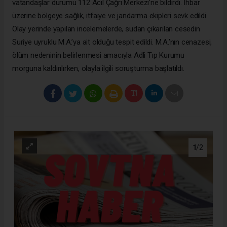
vatandaşlar durumu 112 Acil Çağrı Merkezi’ne bildirdi. İhbar
üzerine bölgeye sağlık, itfaiye ve jandarma ekipleri sevk edildi.
Olay yerinde yapılan incelemelerde, sudan çıkarılan cesedin
Suriye uyruklu M.A.’ya ait olduğu tespit edildi. M.A.’nın cenazesi,
ölüm nedeninin belirlenmesi amacıyla Adli Tıp Kurumu
morguna kaldırılırken, olayla ilgili soruşturma başlatıldı.
1
/2