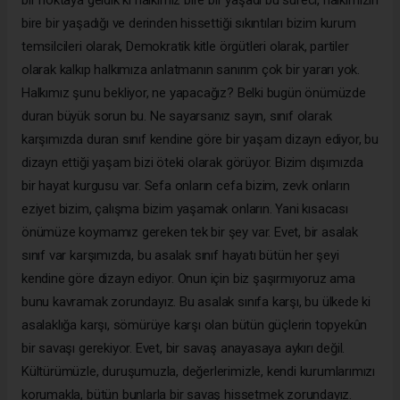
bire bir yaşadığı ve derinden hissettiği sıkıntıları bizim kurum
temsilcileri olarak, Demokratik kitle örgütleri olarak, partiler
olarak kalkıp halkımıza anlatmanın sanırım çok bir yararı yok.
Halkımız şunu bekliyor, ne yapacağız? Belki bugün önümüzde
duran büyük sorun bu. Ne sayarsanız sayın, sınıf olarak
karşımızda duran sınıf kendine göre bir yaşam dizayn ediyor, bu
dizayn ettiği yaşam bizi öteki olarak görüyor. Bizim dışımızda
bir hayat kurgusu var. Sefa onların cefa bizim, zevk onların
eziyet bizim, çalışma bizim yaşamak onların. Yani kısacası
önümüze koymamız gereken tek bir şey var. Evet, bir asalak
sınıf var karşımızda, bu asalak sınıf hayatı bütün her şeyi
kendine göre dizayn ediyor. Onun için biz şaşırmıyoruz ama
bunu kavramak zorundayız. Bu asalak sınıfa karşı, bu ülkede ki
asalaklığa karşı, sömürüye karşı olan bütün güçlerin topyekûn
bir savaşı gerekiyor. Evet, bir savaş anayasaya aykırı değil.
Kültürümüzle, duruşumuzla, değerlerimizle, kendi kurumlarımızı
korumakla, bütün bunlarla bir savaş hissetmek zorundayız.