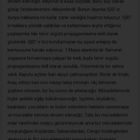
devam edeceğiz. Biliyoruz ki esas suçlular, bunu suç olarak
görüp fezlekelerimize ekleyenlerdir. Bunun dışında İŞİD’ in
dünya halklarına ne kadar zarar verdiğini hepimiz biliyoruz. İŞİD’
in halklara yönelik saldırıları ve katliamlarını teşhir ettiğimiz
paylaşımlar bile terör örgütü propagandasına delil olarak
gösterildi. İŞİD’ e toz kondurmayan bu siyasi anlayışı da
kamuoyuna havale ediyoruz. 1 Mayıs alanında bir flamanın
sopasına tırmanmaya çalışan bir kedi, buda terör örgütü
propagandasına delil olarak sunuldu. Vizontele’de bir sahne
vardı. Kaputu açtınız bari aküyü çalmasaydınız. Bizde de böyle,
ihraç ettiniz bari son maaşı talep etmeyin. Hiç kimsenin
şüphesi olmasın, biz bu süreci de atlatacağız.
Mücadelemizde
hiçbir şekilde eğilip bükülmeyeceğiz
. İşçilerin, köylülerin,
kadınların, çocukların ve bütün ezilenlerin haklarını savunmaya
ve mücadele etmeye devam edeceğiz. Tabi, bu mücadelemiz
onlar tarafından meşru görünmeyecek ama biz mücadelemizin
meşruluğunu Koçlardan, Sabancılardan, Cengiz holdinglerden
almıyoruz ki. Biz mücadelemizin meşruluğunu Somada