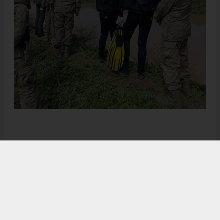
.
Anadolu Ajansı (AA), İhlas Haber Ajansı (İHA), Demirören
Haber Ajansı (DHA) ve diğer ajanslar tarafından eklenen tüm