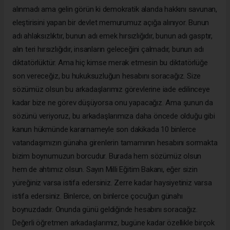
alınmadı ama gelin görün ki demokratik alanda hakkını savunan,
eleştirisini yapan bir devlet memurumuz açığa alınıyor. Bunun
adı ahlaksızlıktır, bunun adı emek hırsızlığıdır, bunun adı gasptır,
alın teri hırsızlığıdır, insanların geleceğini çalmadır, bunun adı
diktatörlüktür. Ama hiç kimse merak etmesin bu diktatörlüğe
son vereceğiz, bu hukuksuzluğun hesabını soracağız. Size
sözümüz olsun bu arkadaşlarımız görevlerine iade edilinceye
kadar bize ne görev düşüyorsa onu yapacağız. Ama şunun da
sözünü veriyoruz, bu arkadaşlarımıza daha öncede olduğu gibi
kanun hükmünde kararnameyle son dakikada 10 binlerce
vatandaşımızın günaha girenlerin tamamının hesabını sormakta
bizim boynumuzun borcudur. Burada hem sözümüz olsun
hem de ahtımız olsun. Sayın Milli Eğitim Bakanı, eğer sizin
yüreğiniz varsa istifa edersiniz. Zerre kadar haysiyetiniz varsa
istifa edersiniz. Binlerce, on binlerce çocuğun günahı
boynuzdadır. Onunda
günü geldiğinde hesabını soracağız
.
Değerli öğretmen arkadaşlarımız, bugüne kadar özellikle birçok