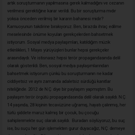
artık soruşturmanın yapılmasına gerek kalmadığını ve cezanın
verilmesi gerektiğine karar verildi. Bu bir soruşturma mıdır
yoksa önceden verilmiş bir kararın bahanesi midir?
Kamuoyunun takdirine bırakıyoruz. Ben, birazda ihraç edilme
meselesinde önüme koyulan gerekçelerden bahsetmek
istiyorum. Sosyal medya paylaşımları, katıldığım müzik
etkinlikleri, 1 Mayıs yürüyüşleri bunlar hepsi gerekçeler
arasındaydı. Ve istisnasız hepsi terör propagandasında delil
olarak gösterildi. Ben, sosyal medya paylaşımlarından
bahsetmek istiyorum çünkü bu soruşturmanın ne kadar
ciddiyetsiz ve aynı zamanda adaletsiz sürdüğü kanıtlar
niteliğinde. 2012 de N.Ç. diye bir paylaşım yapmıştım. Bu
paylaşım terör örgütü propagandasında delil olarak sayıldı. N.Ç.
14 yaşında, 28 kişinin tecavüzüne uğramış, hayatı çalınmış, her
türlü şiddete maruz kalmış bir çocuk, bu çocuğu
sahiplenmekte suç olarak sayıldı. Buradan söylüyoruz, bu suç
ise, bu suçu her gün işlemekten gurur duyacağız, N.Ç. demeye