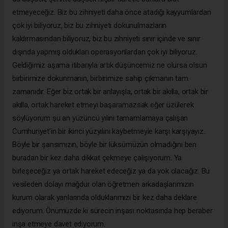
etmeyeceğiz. Biz bu zihniyeti daha önce atadığı kayyumlardan
çok iyi biliyoruz, biz bu zihniyeti dokunulmazların
kaldırmasından biliyoruz, biz bu zihniyeti sınır içinde ve sınır
dışında yapmış oldukları operasyonlardan çok iyi biliyoruz.
Geldiğimiz aşama itibarıyla artık düşüncemiz ne olursa olsun
birbirimize dokunmanın, birbirimize sahip çıkmanın tam
zamanıdır. Eğer biz ortak bir anlayışla, ortak bir akılla, ortak bir
akılla, ortak hareket etmeyi başaramazsak eğer üzülerek
söylüyorum şu an yüzüncü yılını tamamlamaya çalışan
Cumhuriyet’in bir ikinci yüzyılını kaybetmeyle karşı karşıyayız.
Böyle bir şansımızın, böyle bir lüksümüzün olmadığını ben
buradan bir kez daha dikkat çekmeye çalışıyorum. Ya
birleşeceğiz ya ortak hareket edeceğiz ya da yok olacağız. Bu
vesileden dolayı mağdur olan öğretmen arkadaşlarımızın
kurum olarak yanlarında olduklarımızı bir kez daha deklare
ediyorum. Önümüzde ki sürecin inşası noktasında hep beraber
inşa etmeye davet ediyorum.