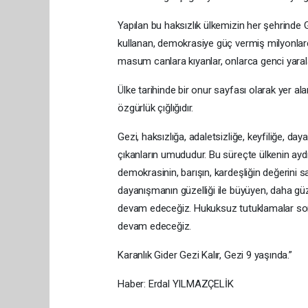
Yapılan bu haksızlık ülkemizin her şehrinde G
kullanan, demokrasiye güç vermiş milyonlarc
masum canlara kıyanlar, onlarca genci yarala
Ülke tarihinde bir onur sayfası olarak yer al
özgürlük çığlığıdır.
Gezi, haksızlığa, adaletsizliğe, keyfiliğe, 
çıkanların umududur. Bu süreçte ülkenin ayd
demokrasinin, barışın, kardeşliğin değerin
dayanışmanın güzelliği ile büyüyen, daha gü
devam edeceğiz. Hukuksuz tutuklamalar sonl
devam edeceğiz.
Karanlık Gider Gezi Kalır, Gezi 9 yaşında.”
Haber: Erdal YILMAZÇELİK