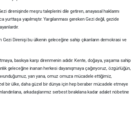
ezi direnişinde meşru taleplerini dile getiren, anayasal haklarını
a yurttaşa yapılmıştır. Yargılanması gereken Gezi değil, gezide
yanlardır.
an Gezi Direnişi bu ülkenin geleceğine sahip çıkanların demokrasi ve
dayatmaya, baskıya karşı direnmenin adıdır. Kente, doğaya, yaşama sahip
ınlık geleceğine inanan herkesi dayanışmaya çağırıyoruz, özgürlüğün,
i savunduğumuz, yan yana, omuz omuza mücadele ettiğimiz,
zel bir ülke, daha güzel bir dünya için hep beraber mücadele etmeye
andırılana, arkadaşlarımız serbest bırakılana kadar adalet nöbetine