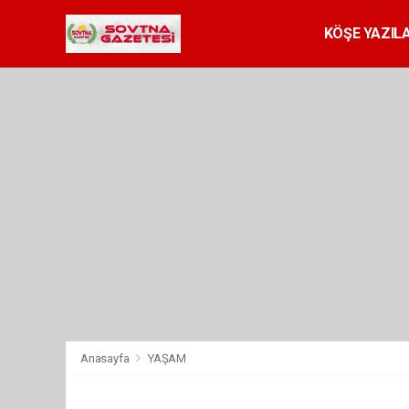
KÖŞE YAZILA
Anasayfa
YAŞAM