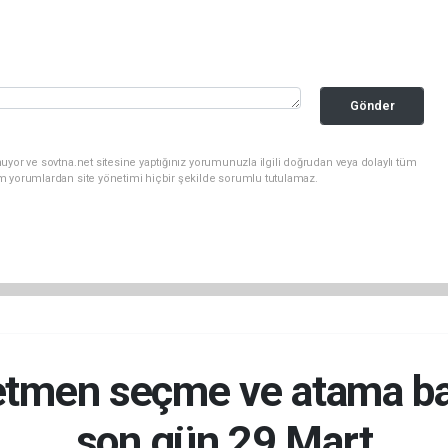
Gönder
uyor ve sovtna.net sitesine yaptığınız yorumunuzla ilgili doğrudan veya dolaylı tüm
m yorumlardan site yönetimi hiçbir şekilde sorumlu tutulamaz.
tmen seçme ve atama ba
son gün 29 Mart