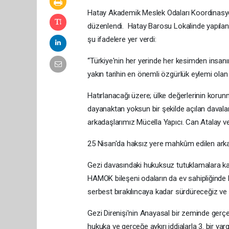
Hatay Akademik Meslek Odaları Koordinasy
düzenlendi. Hatay Barosu Lokalinde yapılan
şu ifadelere yer verdi:
“Türkiye'nin her yerinde her kesimden insanın 
yakın tarihin en önemli özgürlük eylemi olan
Hatırlanacağı üzere; ülke değerlerinin korun
dayanaktan yoksun bir şekilde açılan davala
arkadaşlarımız Mücella Yapıcı. Can Atalay ve
25 Nisan'da haksız yere mahkûm edilen arka
Gezi davasındaki hukuksuz tutuklamalara k
HAMOK bileşeni odaların da ev sahipliğinde h
serbest bırakılıncaya kadar sürdüreceğiz v
Gezi Direnişi'nin Anayasal bir zeminde gerçe
hukuka ve gerçeğe aykırı iddialarla 3. bir yarg