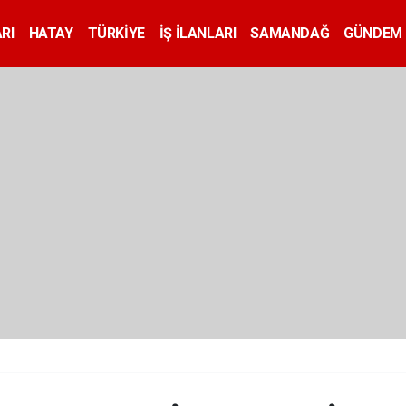
RI
HATAY
TÜRKİYE
İŞ İLANLARI
SAMANDAĞ
GÜNDEM