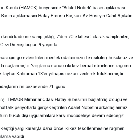
on Kurulu (HAMOK) bünyesinde “Adalet Nöbeti” basın açıklaması
 Basın açıklamasını Hatay Barosu Başkanı Av. Hüseyin Cahit Açıkalın
kendi kaderine sahip çıktığı, 7'den 7O'e kitlesel olarak sahiplenilen,
 Gezi Direnişi bugün 9 yaşında.
ması için görevlendirilen meslek odalarımızın temsilcileri, hukuksuz ve
rla suçlanmıştır. Yargılama sonucu iki kez beraat etmelerine rağmen
 Tayfun Kahraman 18'er yıl hapis cezası verilerek tutuklanmıştır.
daşlarımızın cezaevinde 71. günü.
arşı. TMMOB Mimarlar Odası Hatay Şubesi'nin başlatmış olduğu ve
aftalık periyotlarla gerçekleştirilen Adalet Nöbetini arkadaşlarımız
e tüm hukuk dışı uygulamalara karşı mücadeleye devam edeceğiz.
kleştiği yargı kararıyla daha önce iki kez tescillenmesine rağmen
ılama yapıldı.