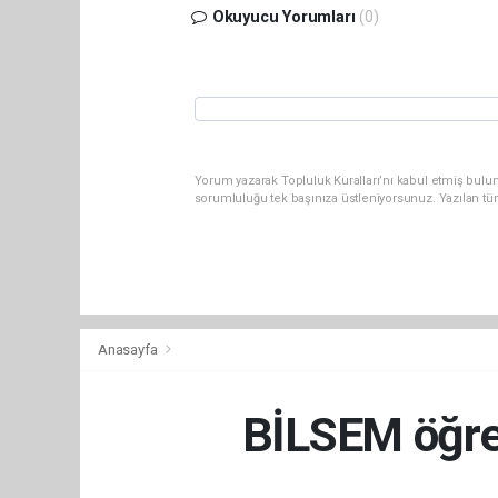
Okuyucu Yorumları
(0)
Yorum yazarak Topluluk Kuralları’nı kabul etmiş bulun
sorumluluğu tek başınıza üstleniyorsunuz. Yazılan tü
Anasayfa
BİLSEM öğre