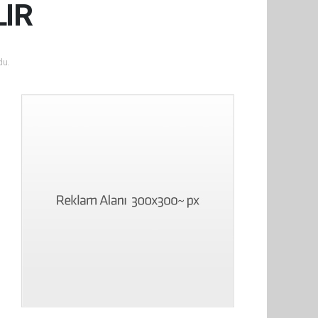
LIR
du.