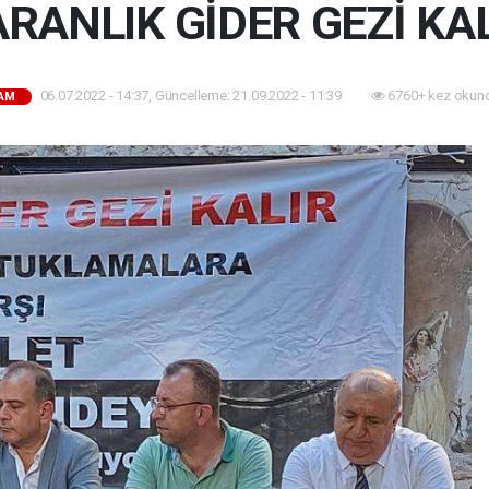
RANLIK GİDER GEZİ KA
06.07.2022 - 14:37, Güncelleme: 21.09.2022 - 11:39
6760+ kez okun
AM