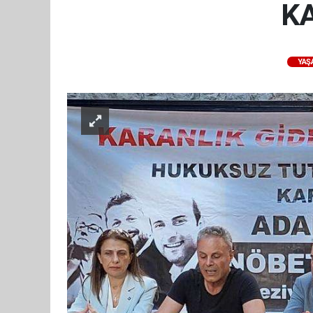
KA
YAŞ