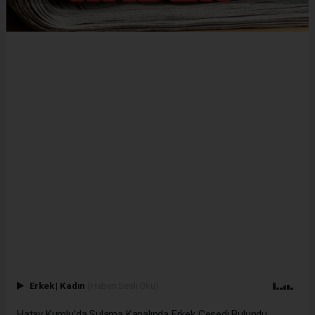
Erkek
|
Kadın
(Haberi Sesli Oku)
Hatay Kumlu’da Sulama Kanalında Erkek Cesedi Bulundu