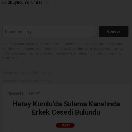
Okuyucu Yorumları
(0)
Gönder
Yorum yazarak Topluluk Kuralları’nı kabul etmiş bulunuyor ve sovtna.net sitesine
yaptığınız yorumunuzla ilgili doğrudan veya dolaylı tüm sorumluluğu tek başınıza
üstleniyorsunuz. Yazılan tüm yorumlardan site yönetimi hiçbir şekilde sorumlu
tutulamaz.
Reklam kod içeriği yüklenmemiş.
Reklam kod içeriği yüklenmemiş.
Anasayfa
HATAY
Hatay Kumlu’da Sulama Kanalında
Erkek Cesedi Bulundu
HATAY