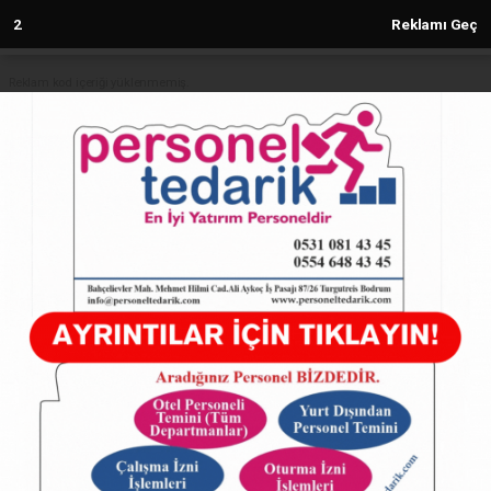
1
Reklamı Geç
Reklam kod içeriği yüklenmemiş.
Anasayfa
Keşan'da okullar açılıyor, kırtasiye
sektörü zor günler geçiriyor
09.09.2024 - 14:07, Güncelleme: 09.09.2024 - 14:07
5248+ kez okundu.
ABONE OL