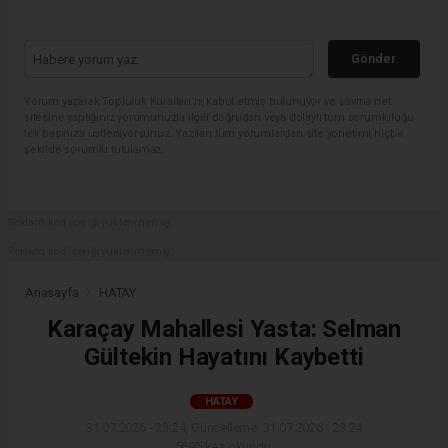
Gönder
Yorum yazarak Topluluk Kuralları’nı kabul etmiş bulunuyor ve sovtna.net
sitesine yaptığınız yorumunuzla ilgili doğrudan veya dolaylı tüm sorumluluğu
tek başınıza üstleniyorsunuz. Yazılan tüm yorumlardan site yönetimi hiçbir
şekilde sorumlu tutulamaz.
Reklam kod içeriği yüklenmemiş.
Reklam kod içeriği yüklenmemiş.
Anasayfa
HATAY
Karaçay Mahallesi Yasta: Selman
Gültekin Hayatını Kaybetti
HATAY
31.07.2026 - 23:24, Güncelleme: 31.07.2026 - 23:24
5695 kez okundu.