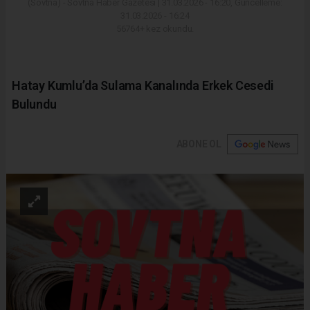
(Sovtna) - Sovtna Haber Gazetesi | 31.03.2026 - 16:20, Güncelleme:
31.03.2026 - 16:24
56764+ kez okundu.
Hatay Kumlu’da Sulama Kanalında Erkek Cesedi
Bulundu
ABONE OL