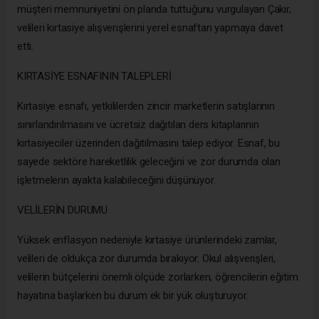
müşteri memnuniyetini ön planda tuttuğunu vurgulayan Çakır,
velileri kırtasiye alışverişlerini yerel esnaftan yapmaya davet
etti.
KIRTASİYE ESNAFININ TALEPLERİ
Kırtasiye esnafı, yetkililerden zincir marketlerin satışlarının
sınırlandırılmasını ve ücretsiz dağıtılan ders kitaplarının
kırtasiyeciler üzerinden dağıtılmasını talep ediyor. Esnaf, bu
sayede sektöre hareketlilik geleceğini ve zor durumda olan
işletmelerin ayakta kalabileceğini düşünüyor.
VELİLERİN DURUMU
Yüksek enflasyon nedeniyle kırtasiye ürünlerindeki zamlar,
velileri de oldukça zor durumda bırakıyor. Okul alışverişleri,
velilerin bütçelerini önemli ölçüde zorlarken, öğrencilerin eğitim
hayatına başlarken bu durum ek bir yük oluşturuyor.