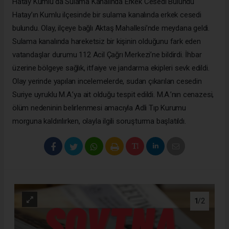
Hatay Kumlu’da Sulama Kanalında Erkek Cesedi Bulundu
Hatay’ın Kumlu ilçesinde bir sulama kanalında erkek cesedi
bulundu. Olay, ilçeye bağlı Aktaş Mahallesi’nde meydana geldi.
Sulama kanalında hareketsiz bir kişinin olduğunu fark eden
vatandaşlar durumu 112 Acil Çağrı Merkezi’ne bildirdi. İhbar
üzerine bölgeye sağlık, itfaiye ve jandarma ekipleri sevk edildi.
Olay yerinde yapılan incelemelerde, sudan çıkarılan cesedin
Suriye uyruklu M.A.’ya ait olduğu tespit edildi. M.A.’nın cenazesi,
ölüm nedeninin belirlenmesi amacıyla Adli Tıp Kurumu
morguna kaldırılırken, olayla ilgili soruşturma başlatıldı.
1
/2