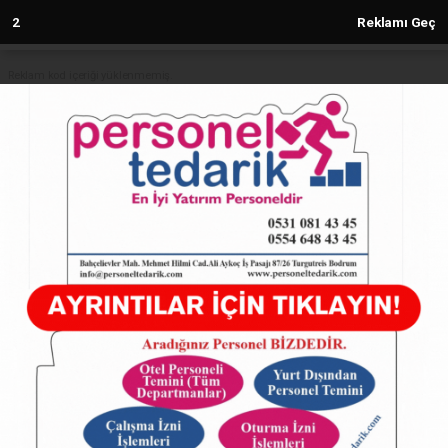
2
Reklamı Geç
Reklam kod içeriği yüklenmemiş.
Anasayfa
Muğla Büyükşehir hizmet binalarını
yeniliyor
05.09.2024 - 18:18, Güncelleme: 05.09.2024 - 18:18
5714+ kez okundu.
ABONE OL