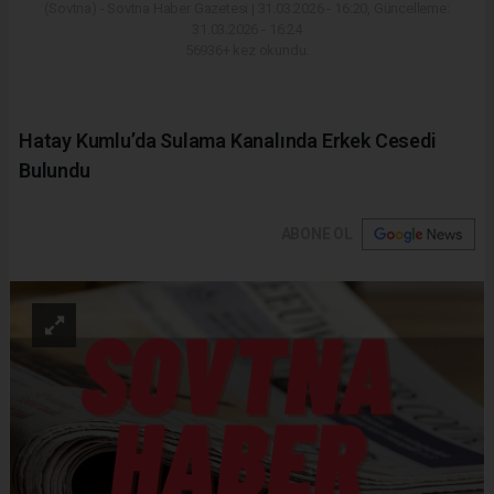
(Sovtna) - Sovtna Haber Gazetesi | 31.03.2026 - 16:20, Güncelleme:
31.03.2026 - 16:24
56936+ kez okundu.
Hatay Kumlu’da Sulama Kanalında Erkek Cesedi
Bulundu
ABONE OL