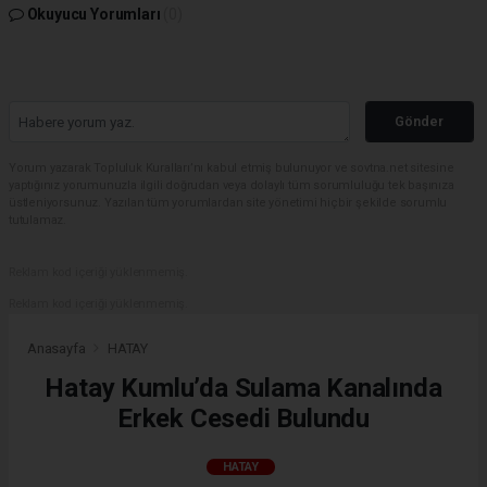
Okuyucu Yorumları
(0)
Gönder
Yorum yazarak Topluluk Kuralları’nı kabul etmiş bulunuyor ve sovtna.net sitesine
yaptığınız yorumunuzla ilgili doğrudan veya dolaylı tüm sorumluluğu tek başınıza
üstleniyorsunuz. Yazılan tüm yorumlardan site yönetimi hiçbir şekilde sorumlu
tutulamaz.
Reklam kod içeriği yüklenmemiş.
Reklam kod içeriği yüklenmemiş.
Anasayfa
HATAY
Hatay Kumlu’da Sulama Kanalında
Erkek Cesedi Bulundu
HATAY