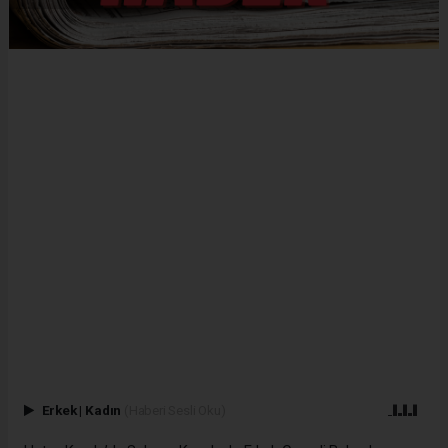
Erkek
|
Kadın
(Haberi Sesli Oku)