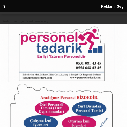
2
Reklamı Geç
Reklam kod içeriği yüklenmemiş.
Anasayfa
EĞİTİM
Öğrencilerin yüzde 98'i tercih
ettikleri okullara yerleşti
EĞİTİM
24.08.2020 - 10:47, Güncelleme: 24.08.2020 - 10:47
6362+ kez okundu.
Milli Eğitim Bakanlığınca, LGS kapsamındaki
yerleştirmeye esas ikinci nakil sonuçları açıklandı.
Sonuçlara göre, öğrencilerin yüzde 98'i tercih
ettikleri okullara yerleşti.