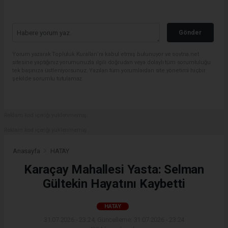
Gönder
Yorum yazarak Topluluk Kuralları’nı kabul etmiş bulunuyor ve sovtna.net
sitesine yaptığınız yorumunuzla ilgili doğrudan veya dolaylı tüm sorumluluğu
tek başınıza üstleniyorsunuz. Yazılan tüm yorumlardan site yönetimi hiçbir
şekilde sorumlu tutulamaz.
Reklam kod içeriği yüklenmemiş.
Reklam kod içeriği yüklenmemiş.
Anasayfa
HATAY
Karaçay Mahallesi Yasta: Selman
Gültekin Hayatını Kaybetti
HATAY
31.07.2026 - 23:24, Güncelleme: 31.07.2026 - 23:24