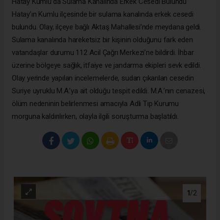
Hatay Kumlu’da Sulama Kanalında Erkek Cesedi Bulundu
Hatay’ın Kumlu ilçesinde bir sulama kanalında erkek cesedi
bulundu. Olay, ilçeye bağlı Aktaş Mahallesi’nde meydana geldi.
Sulama kanalında hareketsiz bir kişinin olduğunu fark eden
vatandaşlar durumu 112 Acil Çağrı Merkezi’ne bildirdi. İhbar
üzerine bölgeye sağlık, itfaiye ve jandarma ekipleri sevk edildi.
Olay yerinde yapılan incelemelerde, sudan çıkarılan cesedin
Suriye uyruklu M.A.’ya ait olduğu tespit edildi. M.A.’nın cenazesi,
ölüm nedeninin belirlenmesi amacıyla Adli Tıp Kurumu
morguna kaldırılırken, olayla ilgili soruşturma başlatıldı.
1
/2