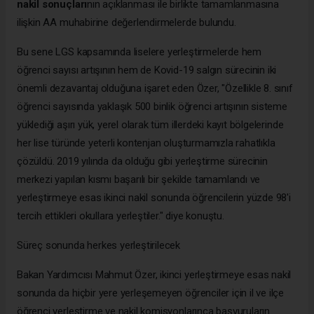
nakil sonuçları
nın açıklanması ile birlikte tamamlanmasına
ilişkin AA muhabirine değerlendirmelerde bulundu.
Bu sene LGS kapsamında liselere yerleştirmelerde hem
öğrenci sayısı artışının hem de Kovid-19 salgın sürecinin iki
önemli dezavantaj olduğuna işaret eden Özer, "Özellikle 8. sınıf
öğrenci sayısında yaklaşık 500 binlik öğrenci artışının sisteme
yüklediği aşırı yük, yerel olarak tüm illerdeki kayıt bölgelerinde
her lise türünde yeterli kontenjan oluşturmamızla rahatlıkla
çözüldü. 2019 yılında da olduğu gibi yerleştirme sürecinin
merkezi yapılan kısmı başarılı bir şekilde tamamlandı ve
yerleştirmeye esas ikinci nakil sonunda öğrencilerin yüzde 98'i
tercih ettikleri okullara yerleştiler." diye konuştu.
Süreç sonunda herkes yerleştirilecek
Bakan Yardımcısı Mahmut Özer, ikinci yerleştirmeye esas nakil
sonunda da hiçbir yere yerleşemeyen öğrenciler için il ve ilçe
öğrenci yerleştirme ve nakil komisyonlarınca başvuruların