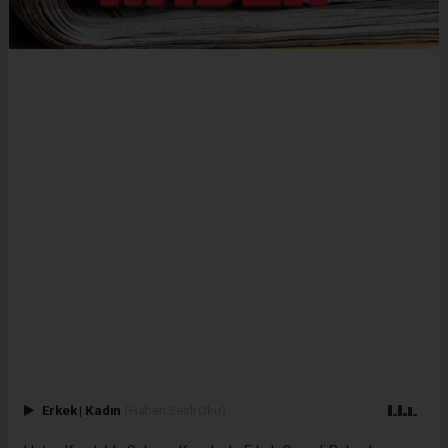
Erkek
|
Kadın
(Haberi Sesli Oku)