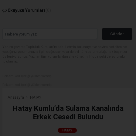
Okuyucu Yorumları
(0)
Gönder
Yorum yazarak Topluluk Kuralları’nı kabul etmiş bulunuyor ve sovtna.net sitesine
yaptığınız yorumunuzla ilgili doğrudan veya dolaylı tüm sorumluluğu tek başınıza
üstleniyorsunuz. Yazılan tüm yorumlardan site yönetimi hiçbir şekilde sorumlu
tutulamaz.
Reklam kod içeriği yüklenmemiş.
Reklam kod içeriği yüklenmemiş.
Anasayfa
HATAY
Hatay Kumlu’da Sulama Kanalında
Erkek Cesedi Bulundu
HATAY