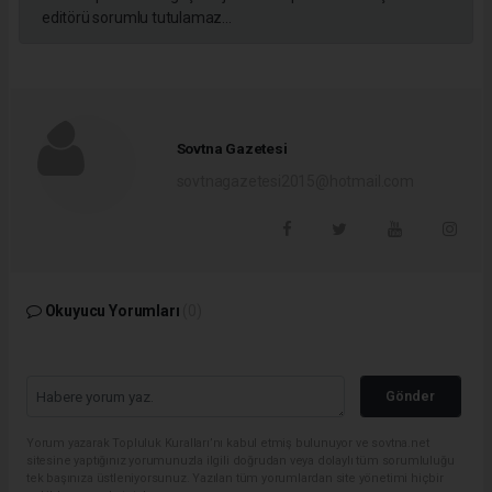
editörü sorumlu tutulamaz...
Sovtna Gazetesi
sovtnagazetesi2015@hotmail.com
Okuyucu Yorumları
(0)
Gönder
Yorum yazarak Topluluk Kuralları’nı kabul etmiş bulunuyor ve sovtna.net
sitesine yaptığınız yorumunuzla ilgili doğrudan veya dolaylı tüm sorumluluğu
tek başınıza üstleniyorsunuz. Yazılan tüm yorumlardan site yönetimi hiçbir