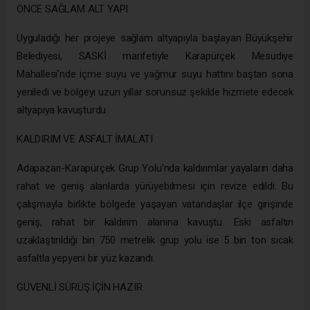
ÖNCE SAĞLAM ALT YAPI
Uyguladığı her projeye sağlam altyapıyla başlayan Büyükşehir
Belediyesi, SASKİ marifetiyle Karapürçek Mesudiye
Mahallesi’nde içme suyu ve yağmur suyu hattını baştan sona
yeniledi ve bölgeyi uzun yıllar sorunsuz şekilde hizmete edecek
altyapıya kavuşturdu.
KALDIRIM VE ASFALT İMALATI
Adapazarı-Karapürçek Grup Yolu’nda kaldırımlar yayaların daha
rahat ve geniş alanlarda yürüyebilmesi için revize edildi. Bu
çalışmayla birlikte bölgede yaşayan vatandaşlar ilçe girişinde
geniş, rahat bir kaldırım alanına kavuştu. Eski asfaltın
uzaklaştırıldığı bin 750 metrelik grup yolu ise 5 bin ton sıcak
asfaltla yepyeni bir yüz kazandı.
GÜVENLİ SÜRÜŞ İÇİN HAZIR