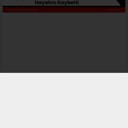
Erkek
|
Kadın
(Haberi Sesli Oku)
Karaçay Mahallesi Yasta: Selman Gültekin Hayatını Kaybetti