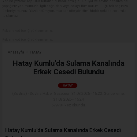
Yorum yazarak Topluluk Kuralları’nı kabul etmiş bulunuyor ve sovtna.net sitesine
yaptığınız yorumunuzla ilgili doğrudan veya dolaylı tüm sorumluluğu tek başınıza
üstleniyorsunuz. Yazılan tüm yorumlardan site yönetimi hiçbir şekilde sorumlu
tutulamaz.
Reklam kod içeriği yüklenmemiş.
Reklam kod içeriği yüklenmemiş.
Anasayfa
HATAY
Hatay Kumlu’da Sulama Kanalında
Erkek Cesedi Bulundu
HATAY
(Sovtna) - Sovtna Haber Gazetesi | 31.03.2026 - 16:20, Güncelleme:
31.03.2026 - 16:24
57978+ kez okundu.
Hatay Kumlu’da Sulama Kanalında Erkek Cesedi