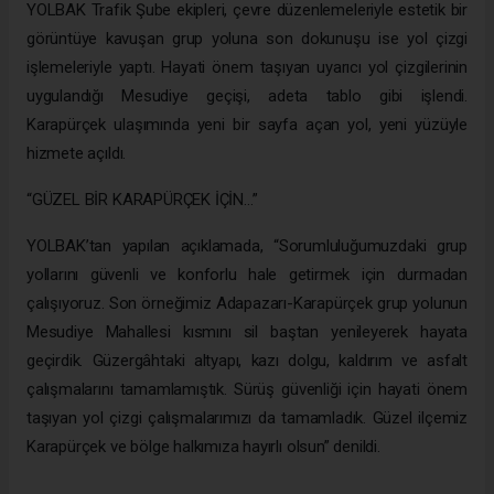
YOLBAK Trafik Şube ekipleri, çevre düzenlemeleriyle estetik bir
görüntüye kavuşan grup yoluna son dokunuşu ise yol çizgi
işlemeleriyle yaptı. Hayati önem taşıyan uyarıcı yol çizgilerinin
uygulandığı Mesudiye geçişi, adeta tablo gibi işlendi.
Karapürçek ulaşımında yeni bir sayfa açan yol, yeni yüzüyle
hizmete açıldı.
“GÜZEL BİR KARAPÜRÇEK İÇİN…”
YOLBAK’tan yapılan açıklamada, “Sorumluluğumuzdaki grup
yollarını güvenli ve konforlu hale getirmek için durmadan
çalışıyoruz. Son örneğimiz Adapazarı-Karapürçek grup yolunun
Mesudiye Mahallesi kısmını sil baştan yenileyerek hayata
geçirdik. Güzergâhtaki altyapı, kazı dolgu, kaldırım ve asfalt
çalışmalarını tamamlamıştık. Sürüş güvenliği için hayati önem
taşıyan yol çizgi çalışmalarımızı da tamamladık. Güzel ilçemiz
Karapürçek ve bölge halkımıza hayırlı olsun” denildi.