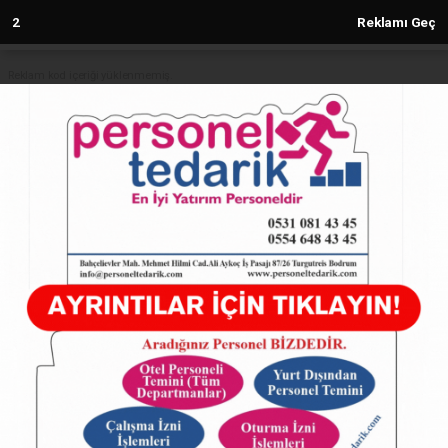
1
Reklamı Geç
Reklam kod içeriği yüklenmemiş.
Anasayfa
Sakarya Büyükşehir Mesudiye’yi
tablo gibi işledi
12.09.2024 - 12:30, Güncelleme: 12.09.2024 - 12:30
5254+ kez okundu.
ABONE OL