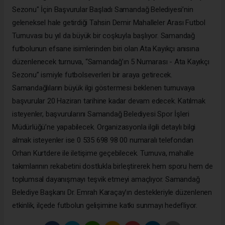
Sezonu" İçin Başvurular Başladı Samandağ Belediyesi’nin
geleneksel hale getirdiği Tahsin Demir Mahalleler Arası Futbol
Turnuvası bu yıl da büyük bir coşkuyla başlıyor. Samandağ
futbolunun efsane isimlerinden biri olan Ata Kayıkçı anısına
düzenlenecek turnuva, “Samandağ’ın 5 Numarası - Ata Kayıkçı
Sezonu” ismiyle futbolseverleri bir araya getirecek.
Samandağlıların büyük ilgi göstermesi beklenen turnuvaya
başvurular 20 Haziran tarihine kadar devam edecek. Katılmak
isteyenler, başvurularını Samandağ Belediyesi Spor İşleri
Müdürlüğü’ne yapabilecek. Organizasyonla ilgili detaylı bilgi
almak isteyenler ise 0 535 698 98 00 numaralı telefondan
Orhan Kurtdere ile iletişime geçebilecek. Turnuva, mahalle
takımlarının rekabetini dostlukla birleştirerek hem sporu hem de
toplumsal dayanışmayı teşvik etmeyi amaçlıyor. Samandağ
Belediye Başkanı Dr. Emrah Karaçay’ın destekleriyle düzenlenen
etkinlik, ilçede futbolun gelişimine katkı sunmayı hedefliyor.