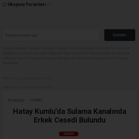
Okuyucu Yorumları
(0)
Gönder
Yorum yazarak Topluluk Kuralları’nı kabul etmiş bulunuyor ve sovtna.net sitesine
yaptığınız yorumunuzla ilgili doğrudan veya dolaylı tüm sorumluluğu tek başınıza
üstleniyorsunuz. Yazılan tüm yorumlardan site yönetimi hiçbir şekilde sorumlu
tutulamaz.
Reklam kod içeriği yüklenmemiş.
Reklam kod içeriği yüklenmemiş.
Anasayfa
HATAY
Hatay Kumlu’da Sulama Kanalında
Erkek Cesedi Bulundu
HATAY