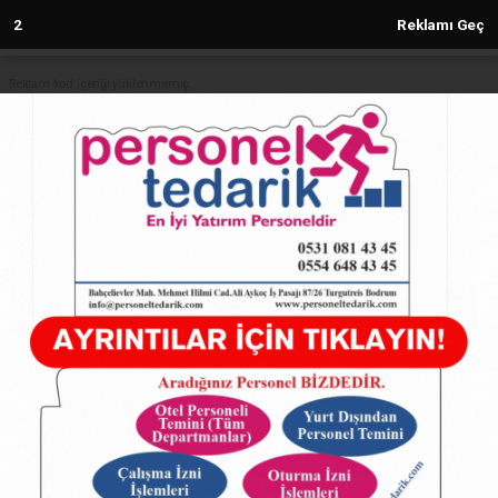
1
Reklamı Geç
Reklam kod içeriği yüklenmemiş.
Anasayfa
SAMANDAĞ
Samandağ’da Futbol Heyecanı
Yeniden Başlıyor: "Ata Kayıkçı
Sezonu" İçin Başvurular Başladı
SAMANDAĞ
21.05.2025 - 17:26, Güncelleme: 21.05.2025 - 17:26
9151+ kez okundu.
Samandağ’da Futbol Heyecanı Yeniden Başlıyor:
"Ata Kayıkçı Sezonu" İçin Başvurular Başladı