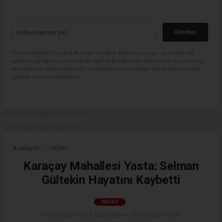
Gönder
Yorum yazarak Topluluk Kuralları’nı kabul etmiş bulunuyor ve sovtna.net
sitesine yaptığınız yorumunuzla ilgili doğrudan veya dolaylı tüm sorumluluğu
tek başınıza üstleniyorsunuz. Yazılan tüm yorumlardan site yönetimi hiçbir
şekilde sorumlu tutulamaz.
Reklam kod içeriği yüklenmemiş.
Reklam kod içeriği yüklenmemiş.
Anasayfa
HATAY
Karaçay Mahallesi Yasta: Selman
Gültekin Hayatını Kaybetti
HATAY
31.07.2026 - 23:24, Güncelleme: 31.07.2026 - 23:24