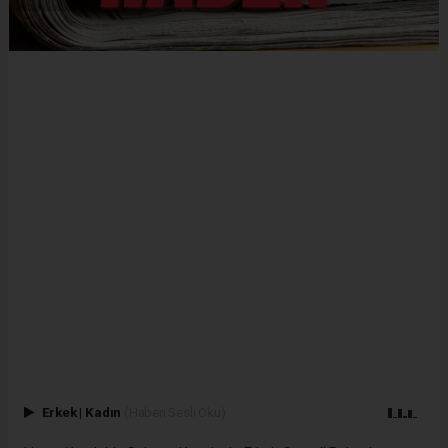
Erkek
|
Kadın
(Haberi Sesli Oku)