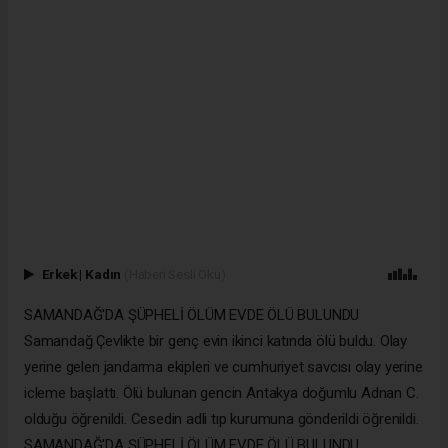
Erkek
|
Kadın
(Haberi Sesli Oku)
SAMANDAĞ'DA ŞÜPHELİ ÖLÜM EVDE ÖLÜ BULUNDU
Samandağ Çevlikte bir genç evin ikinci katında ölü buldu. Olay
yerine gelen jandarma ekipleri ve cumhuriyet savcısı olay yerine
icleme başlattı. Ölü bulunan gencin Antakya doğumlu Adnan C.
olduğu öğrenildi. Cesedin adli tıp kurumuna gönderildi öğrenildi.
SAMANDAĞ'DA ŞÜPHELİ ÖLÜM EVDE ÖLÜ BULUNDU