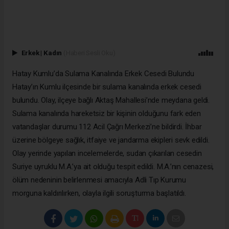
Erkek
|
Kadın
(Haberi Sesli Oku)
Hatay Kumlu’da Sulama Kanalında Erkek Cesedi Bulundu
Hatay’ın Kumlu ilçesinde bir sulama kanalında erkek cesedi
bulundu. Olay, ilçeye bağlı Aktaş Mahallesi’nde meydana geldi.
Sulama kanalında hareketsiz bir kişinin olduğunu fark eden
vatandaşlar durumu 112 Acil Çağrı Merkezi’ne bildirdi. İhbar
üzerine bölgeye sağlık, itfaiye ve jandarma ekipleri sevk edildi.
Olay yerinde yapılan incelemelerde, sudan çıkarılan cesedin
Suriye uyruklu M.A.’ya ait olduğu tespit edildi. M.A.’nın cenazesi,
ölüm nedeninin belirlenmesi amacıyla Adli Tıp Kurumu
morguna kaldırılırken, olayla ilgili soruşturma başlatıldı.