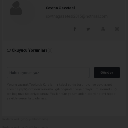
Sovtna Gazetesi
sovtnagazetesi2015@hotmail.com
Okuyucu Yorumları
(0)
Gönder
Yorum yazarak Topluluk Kuralları’nı kabul etmiş bulunuyor ve sovtna.net
sitesine yaptığınız yorumunuzla ilgili doğrudan veya dolaylı tüm sorumluluğu
tek başınıza üstleniyorsunuz. Yazılan tüm yorumlardan site yönetimi hiçbir
şekilde sorumlu tutulamaz.
Reklam kod içeriği yüklenmemiş.
Reklam kod içeriği yüklenmemiş.