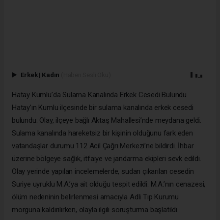
Erkek
|
Kadın
(Haberi Sesli Oku)
Hatay Kumlu’da Sulama Kanalında Erkek Cesedi Bulundu
Hatay’ın Kumlu ilçesinde bir sulama kanalında erkek cesedi
bulundu. Olay, ilçeye bağlı Aktaş Mahallesi’nde meydana geldi.
Sulama kanalında hareketsiz bir kişinin olduğunu fark eden
vatandaşlar durumu 112 Acil Çağrı Merkezi’ne bildirdi. İhbar
üzerine bölgeye sağlık, itfaiye ve jandarma ekipleri sevk edildi.
Olay yerinde yapılan incelemelerde, sudan çıkarılan cesedin
Suriye uyruklu M.A.’ya ait olduğu tespit edildi. M.A.’nın cenazesi,
ölüm nedeninin belirlenmesi amacıyla Adli Tıp Kurumu
morguna kaldırılırken, olayla ilgili soruşturma başlatıldı.