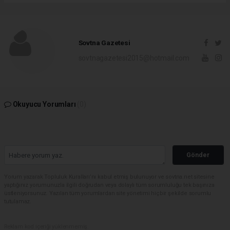
Sovtna Gazetesi
sovtnagazetesi2015@hotmail.com
Okuyucu Yorumları
(0)
Gönder
Yorum yazarak Topluluk Kuralları’nı kabul etmiş bulunuyor ve sovtna.net sitesine
yaptığınız yorumunuzla ilgili doğrudan veya dolaylı tüm sorumluluğu tek başınıza
üstleniyorsunuz. Yazılan tüm yorumlardan site yönetimi hiçbir şekilde sorumlu
tutulamaz.
Reklam kod içeriği yüklenmemiş.