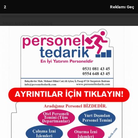
1
Reklamı Geç
Reklam kod içeriği yüklenmemiş.
Anasayfa
TÜRKİYE
Zayn Sofuoğlu’ndan Karlı Zeminde
Drift Şovu!
TÜRKİYE
19.02.2025 - 12:17, Güncelleme: 19.02.2025 - 12:17
5527+ kez okundu.
Zayn Sofuoğlu’ndan Karlı Zeminde Drift Şovu!
ABONE OL