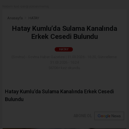
Reklam kod içeriği yüklenmemiş.
Anasayfa
HATAY
Hatay Kumlu’da Sulama Kanalında
Erkek Cesedi Bulundu
HATAY
(Sovtna) - Sovtna Haber Gazetesi | 31.03.2026 - 16:20, Güncelleme:
31.03.2026 - 16:24
56706+ kez okundu.
Hatay Kumlu’da Sulama Kanalında Erkek Cesedi
Bulundu
ABONE OL