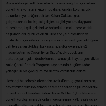
Bireysel danışmanlık hizmetinde travma mağduru çocuklara
yönelik kriz yönetimi, krize müdahale, kendini koruma gibi
bölümlerin yer aldığını belirten Bakan Göktaş, grup
çalışmalarında ise kişisel gelişim, sağlıklı yaşam, duygusal
düzenleme, kişilik gelişimi ve bağımlılık olmak üzere çeşitli
başlıkların olduğunu kaydetti. Tüm sosyal hizmetlerin ve
politikaların çocukların üstün yararını gözeterek yürütüldüğünü
belirten Bakan Göktaş, bu kapsamda ülke genelinde 62
İhtisaslaştırılmış Çocuk Evleri Sitesi’ndeki çocukların
psikososyal açıdan desteklenmesi amacıyla hayata geçirdikleri
Anka Çocuk Destek Programı kapsamında bugüne kadar
yaklaşık 10 bin çocuğumuza destek verdiklerini anlattı.
Herhangi bir sebeple ailesinden uzak düşmüş çocuklarımıza,
devletimizin tüm imkanlarını seferber ederek çeşitli modellerle
hizmet sunduklarını kaydeden Bakan Göktaş, "Çocuklarımıza
yönelik kuruluşlarımızda onların gelişimlerine katkı sağlayacak
hizmetleri etkin ve hızlı bir şekilde hayata geçiriyoruz. Bu amaç