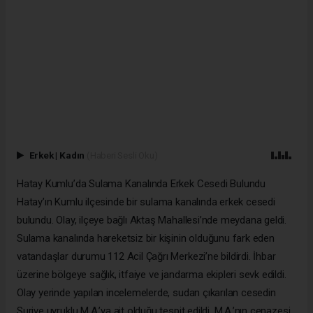
Erkek
|
Kadın
(Haberi Sesli Oku)
Hatay Kumlu’da Sulama Kanalında Erkek Cesedi Bulundu
Hatay’ın Kumlu ilçesinde bir sulama kanalında erkek cesedi
bulundu. Olay, ilçeye bağlı Aktaş Mahallesi’nde meydana geldi.
Sulama kanalında hareketsiz bir kişinin olduğunu fark eden
vatandaşlar durumu 112 Acil Çağrı Merkezi’ne bildirdi. İhbar
üzerine bölgeye sağlık, itfaiye ve jandarma ekipleri sevk edildi.
Olay yerinde yapılan incelemelerde, sudan çıkarılan cesedin
Suriye uyruklu M.A.’ya ait olduğu tespit edildi. M.A.’nın cenazesi,