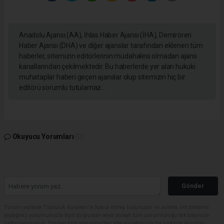
Anadolu Ajansı (AA), İhlas Haber Ajansı (İHA), Demirören
Haber Ajansı (DHA) ve diğer ajanslar tarafından eklenen tüm
haberler, sitemizin editörlerinin müdahalesi olmadan ajans
kanallarından çekilmektedir. Bu haberlerde yer alan hukuki
muhataplar haberi geçen ajanslar olup sitemizin hiç bir
editörü sorumlu tutulamaz...
Okuyucu Yorumları
(0)
Gönder
Yorum yazarak Topluluk Kuralları’nı kabul etmiş bulunuyor ve sovtna.net sitesine
yaptığınız yorumunuzla ilgili doğrudan veya dolaylı tüm sorumluluğu tek başınıza
üstleniyorsunuz. Yazılan tüm yorumlardan site yönetimi hiçbir şekilde sorumlu