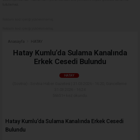
tutulamaz.
Reklam kod içeriği yüklenmemiş.
Reklam kod içeriği yüklenmemiş.
Anasayfa
HATAY
Hatay Kumlu’da Sulama Kanalında
Erkek Cesedi Bulundu
HATAY
(Sovtna) - Sovtna Haber Gazetesi | 31.03.2026 - 16:20, Güncelleme:
31.03.2026 - 16:24
56651+ kez okundu.
Hatay Kumlu’da Sulama Kanalında Erkek Cesedi
Bulundu