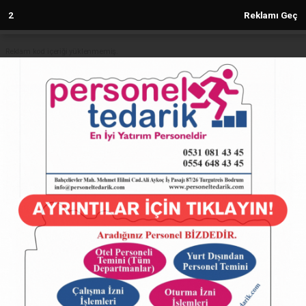
1
Reklamı Geç
Reklam kod içeriği yüklenmemiş.
Anasayfa
Bakan Göktaş: Çocukları her açıdan
destekliyoruz
27.05.2024 - 11:30, Güncelleme: 27.05.2024 - 11:30
5248+ kez okundu.
ABONE OL