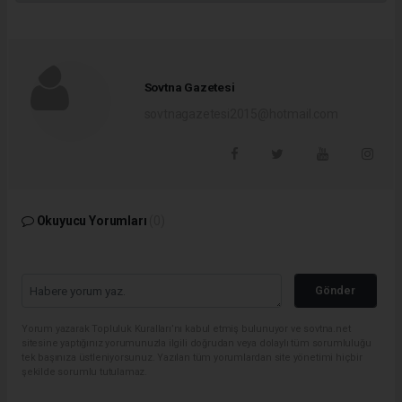
Sovtna Gazetesi
sovtnagazetesi2015@hotmail.com
Okuyucu Yorumları
(0)
Gönder
Yorum yazarak Topluluk Kuralları’nı kabul etmiş bulunuyor ve sovtna.net
sitesine yaptığınız yorumunuzla ilgili doğrudan veya dolaylı tüm sorumluluğu
tek başınıza üstleniyorsunuz. Yazılan tüm yorumlardan site yönetimi hiçbir
şekilde sorumlu tutulamaz.