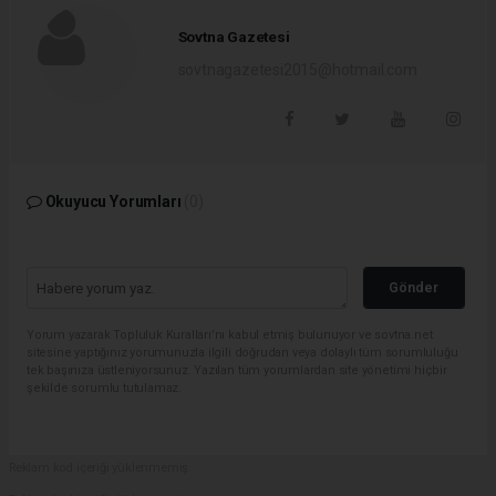
Sovtna Gazetesi
sovtnagazetesi2015@hotmail.com
Okuyucu Yorumları
(0)
Gönder
Yorum yazarak Topluluk Kuralları’nı kabul etmiş bulunuyor ve sovtna.net
sitesine yaptığınız yorumunuzla ilgili doğrudan veya dolaylı tüm sorumluluğu
tek başınıza üstleniyorsunuz. Yazılan tüm yorumlardan site yönetimi hiçbir
şekilde sorumlu tutulamaz.
Reklam kod içeriği yüklenmemiş.