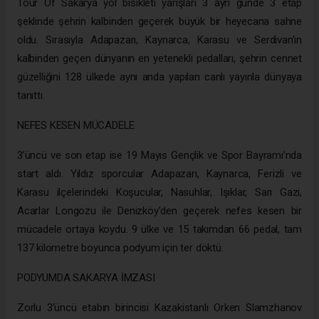
Tour Of Sakarya yol bisikleti yarışları 3 ayrı günde 3 etap
şeklinde şehrin kalbinden geçerek büyük bir heyecana sahne
oldu. Sırasıyla Adapazarı, Kaynarca, Karasu ve Serdivan’ın
kalbinden geçen dünyanın en yetenekli pedalları, şehrin cennet
güzelliğini 128 ülkede aynı anda yapılan canlı yayınla dünyaya
tanıttı.
NEFES KESEN MÜCADELE
3’üncü ve son etap ise 19 Mayıs Gençlik ve Spor Bayramı’nda
start aldı. Yıldız sporcular Adapazarı, Kaynarca, Ferizli ve
Karasu ilçelerindeki Koşucular, Nasuhlar, Işıklar, Sarı Gazi,
Acarlar Longozu ile Denizköy’den geçerek nefes kesen bir
mücadele ortaya koydu. 9 ülke ve 15 takımdan 66 pedal, tam
137 kilometre boyunca podyum için ter döktü.
PODYUMDA SAKARYA İMZASI
Zorlu 3’üncü etabın birincisi Kazakistanlı Orken Slamzhanov