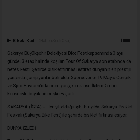
Erkek
|
Kadın
(Haberi Sesli Oku)
Sakarya Büyükşehir Belediyesi Bike Fest kapsamında 3 ayrı
günde, 3 etap halinde koşılan Tour Of Sakarya son etabında da
nefes kesti. Şehirde bisiklet fırtnası estiren dünyanın en prestijli
yarışında şampiyonlar belli oldu. Sporseverler 19 Mayıs Gençlik
ve Spor Bayramı’nda önce yarış, sonra ise İkilem Grubu
konseriyle büyük bir coşku yaşadı.
SAKARYA (İGFA) - Her yıl olduğu gibi bu yılda Sakarya Bisiklet
Fesivali (Sakarya Bike Fest) ile şehirde bisiklet fırtınası esiyor.
DÜNYA İZLEDİ