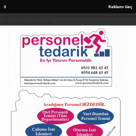
2
Reklamı Geç
Reklam kod içeriği yüklenmemiş.
Anasayfa
Bayramda önce yarış sonra konser
coşkusu
20.05.2024 - 10:52, Güncelleme: 20.05.2024 - 10:52
4853+ kez okundu.
ABONE OL