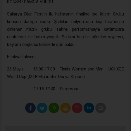
KONSER DAMGA VURDU
Sakarya Bike Fest’in ilk haftasının finaline ise İkilem Grubu
konseri damga vurdu. Şarkıları milyonlarca kişi tarafından
dinlenen müzik grubu, sahne performansıyla katılımcara
unutulmaz bir hatıra yaşattı. Şarkılar hep bir ağızdan söylendi,
bayram coşkusu konserle son buldu.
Festival takvimi:
26 Mayıs 16.00-17.00 Finals Women and Men – UCI XCE
World Cup (MTB Eliminatör Dünya Kupası)
17.15-17.40 Seremoni