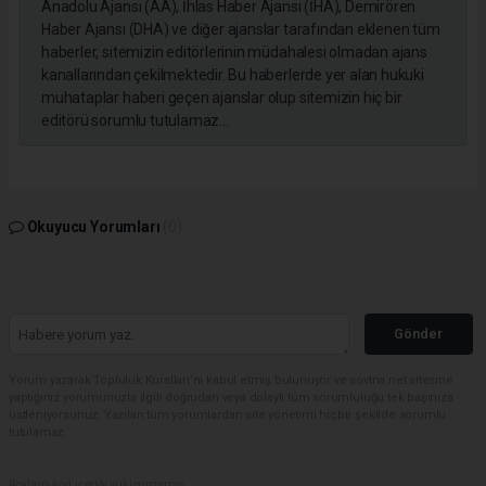
Anadolu Ajansı (AA), İhlas Haber Ajansı (İHA), Demirören
Haber Ajansı (DHA) ve diğer ajanslar tarafından eklenen tüm
haberler, sitemizin editörlerinin müdahalesi olmadan ajans
kanallarından çekilmektedir. Bu haberlerde yer alan hukuki
muhataplar haberi geçen ajanslar olup sitemizin hiç bir
editörü sorumlu tutulamaz...
Okuyucu Yorumları
(0)
Gönder
Yorum yazarak Topluluk Kuralları’nı kabul etmiş bulunuyor ve sovtna.net sitesine
yaptığınız yorumunuzla ilgili doğrudan veya dolaylı tüm sorumluluğu tek başınıza
üstleniyorsunuz. Yazılan tüm yorumlardan site yönetimi hiçbir şekilde sorumlu
tutulamaz.
Reklam kod içeriği yüklenmemiş.