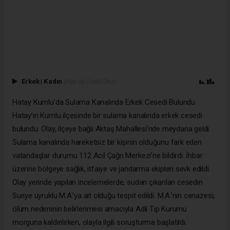
Erkek
|
Kadın
(Haberi Sesli Oku)
Hatay Kumlu’da Sulama Kanalında Erkek Cesedi Bulundu
Hatay’ın Kumlu ilçesinde bir sulama kanalında erkek cesedi
bulundu. Olay, ilçeye bağlı Aktaş Mahallesi’nde meydana geldi.
Sulama kanalında hareketsiz bir kişinin olduğunu fark eden
vatandaşlar durumu 112 Acil Çağrı Merkezi’ne bildirdi. İhbar
üzerine bölgeye sağlık, itfaiye ve jandarma ekipleri sevk edildi.
Olay yerinde yapılan incelemelerde, sudan çıkarılan cesedin
Suriye uyruklu M.A.’ya ait olduğu tespit edildi. M.A.’nın cenazesi,
ölüm nedeninin belirlenmesi amacıyla Adli Tıp Kurumu
morguna kaldırılırken, olayla ilgili soruşturma başlatıldı.