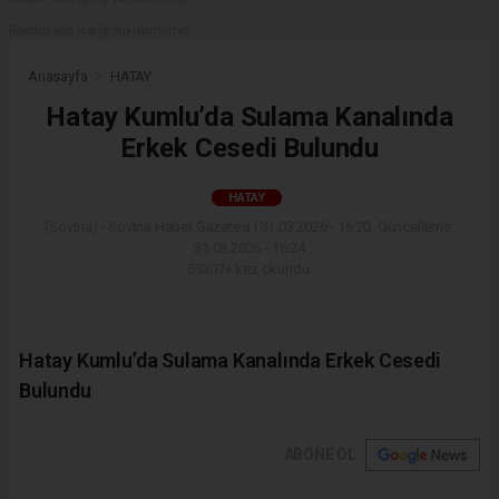
Reklam kod içeriği yüklenmemiş.
Anasayfa
HATAY
Hatay Kumlu’da Sulama Kanalında
Erkek Cesedi Bulundu
HATAY
(Sovtna) - Sovtna Haber Gazetesi | 31.03.2026 - 16:20, Güncelleme:
31.03.2026 - 16:24
55307+ kez okundu.
Hatay Kumlu’da Sulama Kanalında Erkek Cesedi
Bulundu
ABONE OL