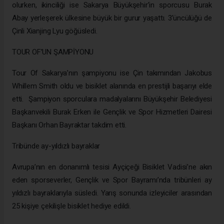
olurken, ikinciliği ise Sakarya Büyükşehir’in sporcusu Burak
Abay yerleşerek ülkesine büyük bir gurur yaşattı. 3’üncülüğü de
Çinli Xianjing Lyu göğüsledi.
TOUR OF’UN ŞAMPİYONU
Tour Of Sakarya’nın şampiyonu ise Çin takımından Jakobus
Whillem Smith oldu ve bisiklet alanında en prestijli başarıyı elde
etti. Şampiyon sporculara madalyalarını Büyükşehir Belediyesi
Başkanvekili Burak Erken ile Gençlik ve Spor Hizmetleri Dairesi
Başkanı Orhan Bayraktar takdim etti.
Tribünde ay-yıldızlı bayraklar
Avrupa’nın en donanımlı tesisi Ayçiçeği Bisiklet Vadisi’ne akın
eden sporseverler, Gençlik ve Spor Bayramı’nda tribünleri ay
yıldızlı bayraklarıyla süsledi. Yarış sonunda izleyiciler arasından
25 kişiye çekilişle bisiklet hediye edildi.