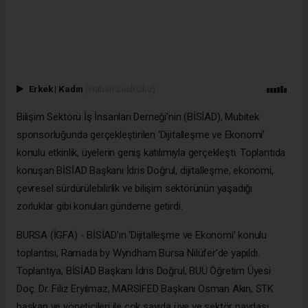
Erkek
|
Kadın
(Haberi Sesli Oku)
Bilişim Sektörü İş İnsanları Derneği’nin (BİSİAD), Mubitek
sponsorluğunda gerçekleştirilen ‘Dijitalleşme ve Ekonomi’
konulu etkinlik, üyelerin geniş katılımıyla gerçekleşti. Toplantıda
konuşan BİSİAD Başkanı İdris Doğrul, dijitalleşme, ekonomi,
çevresel sürdürülebilirlik ve bilişim sektörünün yaşadığı
zorluklar gibi konuları gündeme getirdi.
BURSA (İGFA) - BİSİAD’ın ‘Dijitalleşme ve Ekonomi’ konulu
toplantısı, Ramada by Wyndham Bursa Nilüfer’de yapıldı.
Toplantıya; BİSİAD Başkanı İdris Doğrul, BUÜ Öğretim Üyesi
Doç. Dr. Filiz Eryılmaz, MARSİFED Başkanı Osman Akın, STK
başkan ve yöneticileri ile çok sayıda üye ve sektör paydaşı