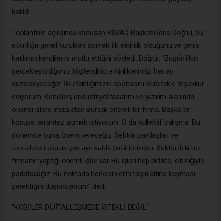
katıldı.
Toplantının açılışında konuşan BİSİAD Başkanı İdris Doğrul, bu
etkinliğin genel kuruldan sonraki ilk etkinlik olduğunu ve geniş
katılımın kendilerini mutlu ettiğini söyledi. Doğrul, “Bugün ilkini
gerçekleştirdiğimiz bilgilendirici etkinliklerimizi her ay
düzenleyeceğiz. İlk etkinliğimizin sponsoru Mubitek’e teşekkür
ediyorum. Kendileri, endüstriyel tasarım ve yazılım alanında
önemli işlere imza atan Bursalı önemli bir firma. Başka bir
konuya parantez açmak istiyorum. O da kollektif çalışma. Bu
dönemde buna önem vereceğiz. Sektör paydaşları ve
temsilcileri olarak çok ayrı kaldık birbirimizden. Sektördeki her
firmanın yaptığı önemli işler var. Bu işleri hep birlikte, elbirliğiyle
parlatacağız. Bu noktada herkesin elini taşın altına koyması
gerektiğini düşünüyorum” dedi.
“KOBİ’LER DİJİTALLEŞMEDE İSTEKLİ DEĞİL”