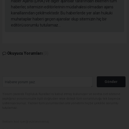
Haber Ajansı (DHA) ve diğer ajanslar tarafından eklenen tüm
haberler, sitemizin editörlerinin müdahalesi olmadan ajans
kanallarından çekilmektedir. Bu haberlerde yer alan hukuki
muhataplar haberi geçen ajanslar olup sitemizin hiç bir
editörü sorumlu tutulamaz...
Okuyucu Yorumları
(0)
Gönder
Yorum yazarak Topluluk Kuralları’nı kabul etmiş bulunuyor ve sovtna.net sitesine
yaptığınız yorumunuzla ilgili doğrudan veya dolaylı tüm sorumluluğu tek başınıza
üstleniyorsunuz. Yazılan tüm yorumlardan site yönetimi hiçbir şekilde sorumlu
tutulamaz.
Reklam kod içeriği yüklenmemiş.