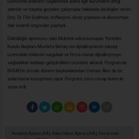
Ekonomik istikrarın sağlanması adına ilgili kurumların attığı
adımlar ve hayata geçirilen çalışmalar hakkında da bilgiler veren
Doç. Dr. Filiz Eryılmaz, enflasyon, döviz piyasası ve ekonomiye
dair önemli öngörüler paylaştı.
Etkinlikiğin sponsoru olan Mubitek adına konuşan Yönetim
Kurulu Başkanı Mustafa Bintaş ise dijitalleşmenin sanayi
üzerindeki etkilerini vurguladı ve firma olarak dijitalleşmeye
sağladıkları katkıları geliştirdikleri ürünlerle aktardı. Programda
BİSİAD’ın önceki dönem başkanlarından Osman Akın da bir
selamlama konuşması yaptı. Program, soru-cevap kısmı ile
sona erdi.
Anadolu Ajansı (AA), İhlas Haber Ajansı (İHA), Demirören