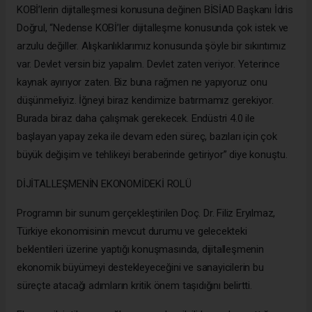
KOBİ’lerin dijitalleşmesi konusuna değinen BİSİAD Başkanı İdris
Doğrul, “Nedense KOBİ’ler dijitalleşme konusunda çok istek ve
arzulu değiller. Alışkanlıklarımız konusunda şöyle bir sıkıntımız
var. Devlet versin biz yapalım. Devlet zaten veriyor. Yeterince
kaynak ayırıyor zaten. Biz buna rağmen ne yapıyoruz onu
düşünmeliyiz. İğneyi biraz kendimize batırmamız gerekiyor.
Burada biraz daha çalışmak gerekecek. Endüstri 4.0 ile
başlayan yapay zeka ile devam eden süreç, bazıları için çok
büyük değişim ve tehlikeyi beraberinde getiriyor” diye konuştu.
DİJİTALLEŞMENİN EKONOMİDEKİ ROLÜ
Programın bir sunum gerçekleştirilen Doç. Dr. Filiz Eryılmaz,
Türkiye ekonomisinin mevcut durumu ve gelecekteki
beklentileri üzerine yaptığı konuşmasında, dijitalleşmenin
ekonomik büyümeyi destekleyeceğini ve sanayicilerin bu
süreçte atacağı adımların kritik önem taşıdığını belirtti.