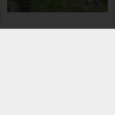
.
Anadolu Ajansı (AA), İhlas Haber Ajansı (İHA), Demirören
Haber Ajansı (DHA) ve diğer ajanslar tarafından eklenen tüm
haberler, sitemizin editörlerinin müdahalesi olmadan ajans
kanallarından çekilmektedir. Bu haberlerde yer alan hukuki
muhataplar haberi geçen ajanslar olup sitemizin hiç bir
editörü sorumlu tutulamaz...