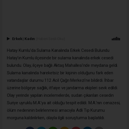
Erkek
|
Kadın
(Haberi Sesli Oku)
Hatay Kumlu’da Sulama Kanalında Erkek Cesedi Bulundu
Hatay’ın Kumlu ilçesinde bir sulama kanalında erkek cesedi
bulundu. Olay, ilçeye bağlı Aktaş Mahallesi’nde meydana geldi.
Sulama kanalında hareketsiz bir kişinin olduğunu fark eden
vatandaşlar durumu 112 Acil Çağrı Merkezi’ne bildirdi. İhbar
üzerine bölgeye sağlık, itfaiye ve jandarma ekipleri sevk edildi.
Olay yerinde yapılan incelemelerde, sudan çıkarılan cesedin
Suriye uyruklu M.A.’ya ait olduğu tespit edildi. M.A.’nın cenazesi,
ölüm nedeninin belirlenmesi amacıyla Adli Tıp Kurumu
morguna kaldırılırken, olayla ilgili soruşturma başlatıldı.