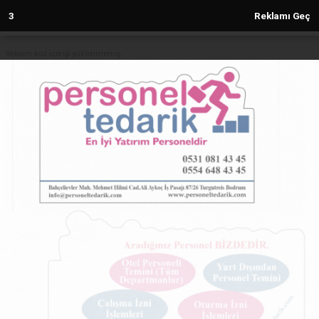
3
Reklamı Geç
Reklam kod içeriği yüklenmemiş.
Anasayfa
BİSİAD üyeleri ‘dijitalleşme ve
ekonomi’ konuştu
27.05.2024 - 12:07, Güncelleme: 27.05.2024 - 12:07
4881+ kez okundu.
ABONE OL