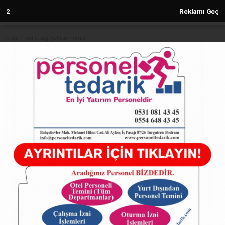
2
Reklamı Geç
Reklam kod içeriği yüklenmemiş.
Anasayfa
BTÜ’lü akademisyenler Yıldırım için
fikir geliştiriyor
15.09.2024 - 10:16, Güncelleme: 15.09.2024 - 10:16
5337+ kez okundu.
ABONE OL