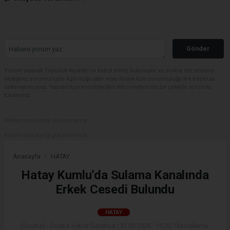
Gönder
Yorum yazarak Topluluk Kuralları’nı kabul etmiş bulunuyor ve sovtna.net sitesine
yaptığınız yorumunuzla ilgili doğrudan veya dolaylı tüm sorumluluğu tek başınıza
üstleniyorsunuz. Yazılan tüm yorumlardan site yönetimi hiçbir şekilde sorumlu
tutulamaz.
Reklam kod içeriği yüklenmemiş.
Reklam kod içeriği yüklenmemiş.
Anasayfa
HATAY
Hatay Kumlu’da Sulama Kanalında
Erkek Cesedi Bulundu
HATAY
(Sovtna) - Sovtna Haber Gazetesi | 31.03.2026 - 16:20, Güncelleme: