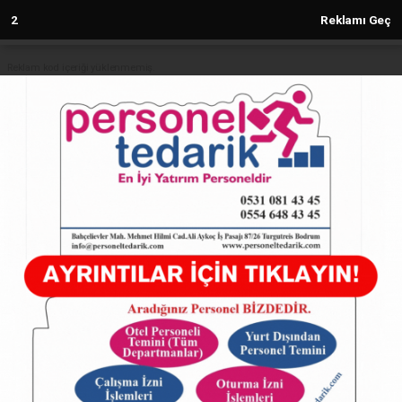
1
Reklamı Geç
Reklam kod içeriği yüklenmemiş.
Anasayfa
Bursa'da en çok yiyenlerin
kazandığı festival
14.09.2024 - 17:04, Güncelleme: 14.09.2024 - 17:04
5275+ kez okundu.
ABONE OL