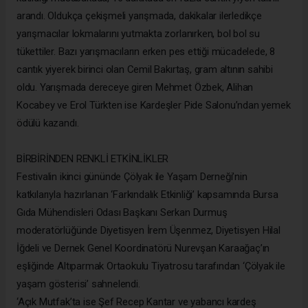
arandı. Oldukça çekişmeli yarışmada, dakikalar ilerledikçe
yarışmacılar lokmalarını yutmakta zorlanırken, bol bol su
tükettiler. Bazı yarışmacıların erken pes ettiği mücadelede, 8
cantık yiyerek birinci olan Cemil Bakırtaş, gram altının sahibi
oldu. Yarışmada dereceye giren Mehmet Özbek, Alihan
Kocabey ve Erol Türkten ise Kardeşler Pide Salonu’ndan yemek
ödülü kazandı.
BİRBİRİNDEN RENKLİ ETKİNLİKLER
Festivalin ikinci gününde Çölyak ile Yaşam Derneği’nin
katkılarıyla hazırlanan ‘Farkındalık Etkinliği’ kapsamında Bursa
Gıda Mühendisleri Odası Başkanı Serkan Durmuş
moderatörlüğünde Diyetisyen İrem Üşenmez, Diyetisyen Hilal
İğdeli ve Dernek Genel Koordinatörü Nurevşan Karaağaç’ın
eşliğinde Altıparmak Ortaokulu Tiyatrosu tarafından ‘Çölyak ile
yaşam gösterisi’ sahnelendi.
‘Açık Mutfak’ta ise Şef Recep Kantar ve yabancı kardeş