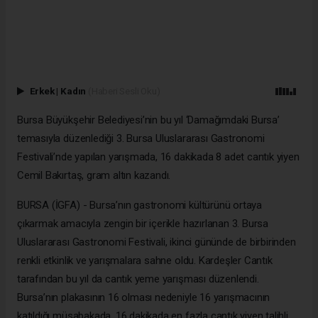
Erkek
|
Kadın
(Haberi Sesli Oku)
Bursa Büyükşehir Belediyesi’nin bu yıl ‘Damağımdaki Bursa’
temasıyla düzenlediği 3. Bursa Uluslararası Gastronomi
Festivali’nde yapılan yarışmada, 16 dakikada 8 adet cantık yiyen
Cemil Bakırtaş, gram altın kazandı.
BURSA (İGFA) - Bursa’nın gastronomi kültürünü ortaya
çıkarmak amacıyla zengin bir içerikle hazırlanan 3. Bursa
Uluslararası Gastronomi Festivali, ikinci gününde de birbirinden
renkli etkinlik ve yarışmalara sahne oldu. Kardeşler Cantık
tarafından bu yıl da cantık yeme yarışması düzenlendi.
Bursa’nın plakasının 16 olması nedeniyle 16 yarışmacının
katıldığı müsabakada, 16 dakikada en fazla cantık yiyen talihli