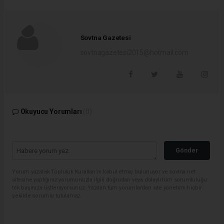
Sovtna Gazetesi
sovtnagazetesi2015@hotmail.com
Okuyucu Yorumları
(0)
Gönder
Yorum yazarak Topluluk Kuralları’nı kabul etmiş bulunuyor ve sovtna.net
sitesine yaptığınız yorumunuzla ilgili doğrudan veya dolaylı tüm sorumluluğu
tek başınıza üstleniyorsunuz. Yazılan tüm yorumlardan site yönetimi hiçbir
şekilde sorumlu tutulamaz.