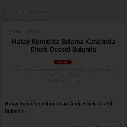
Reklam kod içeriği yüklenmemiş.
Reklam kod içeriği yüklenmemiş.
Anasayfa
HATAY
Hatay Kumlu’da Sulama Kanalında
Erkek Cesedi Bulundu
HATAY
(Sovtna) - Sovtna Haber Gazetesi | 31.03.2026 - 16:20, Güncelleme:
31.03.2026 - 16:24
57581+ kez okundu.
Hatay Kumlu’da Sulama Kanalında Erkek Cesedi
Bulundu