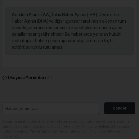
Anadolu Ajansı (AA), İhlas Haber Ajansı (İHA), Demirören
Haber Ajansı (DHA) ve diğer ajanslar tarafından eklenen tüm
haberler, sitemizin editörlerinin müdahalesi olmadan ajans
kanallarından çekilmektedir. Bu haberlerde yer alan hukuki
muhataplar haberi geçen ajanslar olup sitemizin hiç bir
editörü sorumlu tutulamaz...
Okuyucu Yorumları
(0)
Gönder
Yorum yazarak Topluluk Kuralları’nı kabul etmiş bulunuyor ve sovtna.net sitesine
yaptığınız yorumunuzla ilgili doğrudan veya dolaylı tüm sorumluluğu tek başınıza
üstleniyorsunuz. Yazılan tüm yorumlardan site yönetimi hiçbir şekilde sorumlu
tutulamaz.