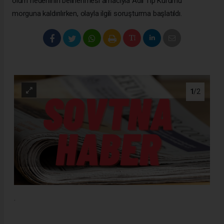
ölüm nedeninin belirlenmesi amacıyla Adli Tıp Kurumu
morguna kaldırılırken, olayla ilgili soruşturma başlatıldı.
1
/2
.