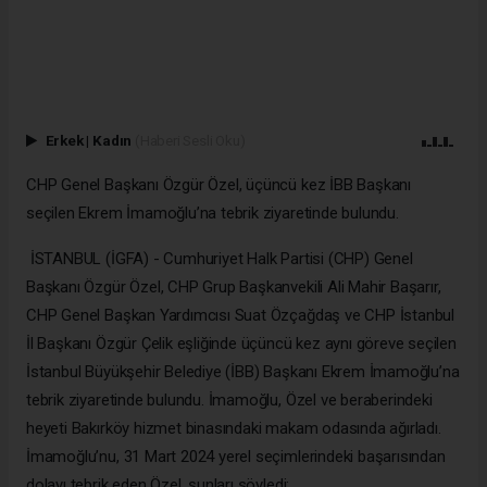
Erkek
|
Kadın
(Haberi Sesli Oku)
CHP Genel Başkanı Özgür Özel, üçüncü kez İBB Başkanı
seçilen Ekrem İmamoğlu’na tebrik ziyaretinde bulundu.
İSTANBUL (İGFA) - Cumhuriyet Halk Partisi (CHP) Genel
Başkanı Özgür Özel, CHP Grup Başkanvekili Ali Mahir Başarır,
CHP Genel Başkan Yardımcısı Suat Özçağdaş ve CHP İstanbul
İl Başkanı Özgür Çelik eşliğinde üçüncü kez aynı göreve seçilen
İstanbul Büyükşehir Belediye (İBB) Başkanı Ekrem İmamoğlu’na
tebrik ziyaretinde bulundu. İmamoğlu, Özel ve beraberindeki
heyeti Bakırköy hizmet binasındaki makam odasında ağırladı.
İmamoğlu’nu, 31 Mart 2024 yerel seçimlerindeki başarısından
dolayı tebrik eden Özel, şunları söyledi: