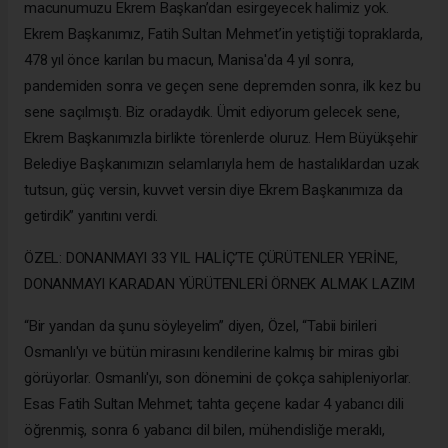
macunumuzu Ekrem Başkan’dan esirgeyecek halimiz yok.
Ekrem Başkanımız, Fatih Sultan Mehmet’in yetiştiği topraklarda,
478 yıl önce karılan bu macun, Manisa'da 4 yıl sonra,
pandemiden sonra ve geçen sene depremden sonra, ilk kez bu
sene saçılmıştı. Biz oradaydık. Ümit ediyorum gelecek sene,
Ekrem Başkanımızla birlikte törenlerde oluruz. Hem Büyükşehir
Belediye Başkanımızın selamlarıyla hem de hastalıklardan uzak
tutsun, güç versin, kuvvet versin diye Ekrem Başkanımıza da
getirdik” yanıtını verdi.
ÖZEL: DONANMAYI 33 YIL HALİÇ’TE ÇÜRÜTENLER YERİNE,
DONANMAYI KARADAN YÜRÜTENLERİ ÖRNEK ALMAK LAZIM
“Bir yandan da şunu söyleyelim” diyen, Özel, “Tabii birileri
Osmanlı'yı ve bütün mirasını kendilerine kalmış bir miras gibi
görüyorlar. Osmanlı'yı, son dönemini de çokça sahipleniyorlar.
Esas Fatih Sultan Mehmet; tahta geçene kadar 4 yabancı dili
öğrenmiş, sonra 6 yabancı dil bilen, mühendisliğe meraklı,