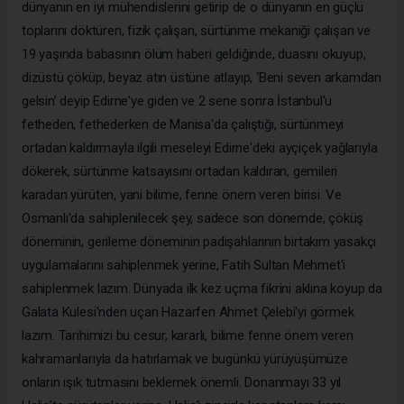
dünyanın en iyi mühendislerini getirip de o dünyanın en güçlü
toplarını döktüren, fizik çalışan, sürtünme mekaniği çalışan ve
19 yaşında babasının ölüm haberi geldiğinde, duasını okuyup,
dizüstü çöküp, beyaz atın üstüne atlayıp, ‘Beni seven arkamdan
gelsin’ deyip Edirne'ye giden ve 2 sene sonra İstanbul'u
fetheden, fethederken de Manisa'da çalıştığı, sürtünmeyi
ortadan kaldırmayla ilgili meseleyi Edirne'deki ayçiçek yağlarıyla
dökerek, sürtünme katsayısını ortadan kaldıran, gemileri
karadan yürüten, yani bilime, fenne önem veren birisi. Ve
Osmanlı'da sahiplenilecek şey, sadece son dönemde, çöküş
döneminin, gerileme döneminin padişahlarının birtakım yasakçı
uygulamalarını sahiplenmek yerine, Fatih Sultan Mehmet'i
sahiplenmek lazım. Dünyada ilk kez uçma fikrini aklına koyup da
Galata Kulesi'nden uçan Hazarfen Ahmet Çelebi'yi görmek
lazım. Tarihimizi bu cesur, kararlı, bilime fenne önem veren
kahramanlarıyla da hatırlamak ve bugünkü yürüyüşümüze
onların ışık tutmasını beklemek önemli. Donanmayı 33 yıl