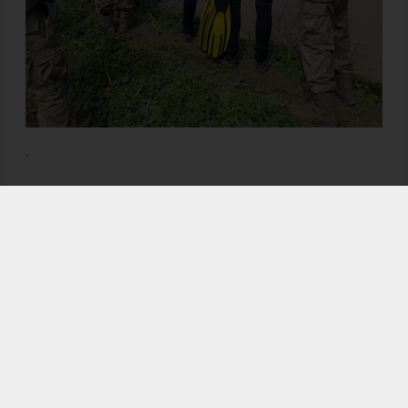
.
Anadolu Ajansı (AA), İhlas Haber Ajansı (İHA), Demirören
Haber Ajansı (DHA) ve diğer ajanslar tarafından eklenen tüm
haberler, sitemizin editörlerinin müdahalesi olmadan ajans
kanallarından çekilmektedir. Bu haberlerde yer alan hukuki
muhataplar haberi geçen ajanslar olup sitemizin hiç bir
editörü sorumlu tutulamaz...