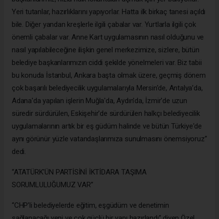
Yeri tutanlar, hazırlıklarını yapıyorlar. Hatta ilk birkaç tanesi açıldı
bile. Diğer yandan kreşlerle ilgili çabalar var. Yurtlarla ilgili çok
önemli çabalar var. Anne Kart uygulamasının nasıl olduğunu ve
nasıl yapılabileceğine ilişkin genel merkezimize, sizlere, bütün
belediye başkanlarımızın ciddi şekilde yönelmeleri var. Biz tabii
bu konuda İstanbul, Ankara başta olmak üzere, geçmiş dönem
çok başarılı belediyecilik uygulamalarıyla Mersin'de, Antalya’da,
Adana'da yapılan işlerin Muğla'da, Aydın'da, İzmir'de uzun
süredir sürdürülen, Eskişehir'de sürdürülen halkçı belediyecilik
uygulamalarının artık bir eş güdüm halinde ve bütün Türkiye'de
aynı görünür yüzle vatandaşlarımıza sunulmasını önemsiyoruz”
dedi.
“ATATÜRK'ÜN PARTİSİNİ İKTİDARA TAŞIMA
SORUMLULUĞUMUZ VAR”
“CHP’li belediyelerde eğitim, eşgüdüm ve denetimin
sağlanacağı yeni ve çok güçlü bir yapı hazırlandı” diyen Özel,