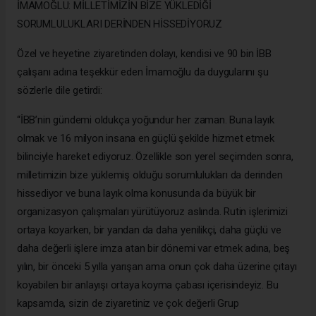
İMAMOĞLU: MİLLETİMİZİN BİZE YÜKLEDİĞİ
SORUMLULUKLARI DERİNDEN HİSSEDİYORUZ
Özel ve heyetine ziyaretinden dolayı, kendisi ve 90 bin İBB
çalışanı adına teşekkür eden İmamoğlu da duygularını şu
sözlerle dile getirdi:
“İBB’nin gündemi oldukça yoğundur her zaman. Buna layık
olmak ve 16 milyon insana en güçlü şekilde hizmet etmek
bilinciyle hareket ediyoruz. Özellikle son yerel seçimden sonra,
milletimizin bize yüklemiş olduğu sorumlulukları da derinden
hissediyor ve buna layık olma konusunda da büyük bir
organizasyon çalışmaları yürütüyoruz aslında. Rutin işlerimizi
ortaya koyarken, bir yandan da daha yenilikçi, daha güçlü ve
daha değerli işlere imza atan bir dönemi var etmek adına, beş
yılın, bir önceki 5 yılla yarışan ama onun çok daha üzerine çıtayı
koyabilen bir anlayışı ortaya koyma çabası içerisindeyiz. Bu
kapsamda, sizin de ziyaretiniz ve çok değerli Grup