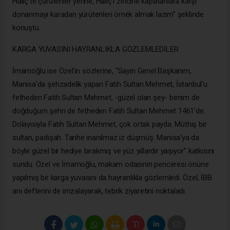
Haliç’te çürütenler yerine, Haliç'i zincirle kapatanlara karşı
donanmayı karadan yürütenleri örnek almak lazım” şeklinde
konuştu.
KARGA YUVASINI HAYRANLIKLA GÖZLEMLEDİLER
İmamoğlu ise Özel’in sözlerine, “Sayın Genel Başkanım,
Manisa'da şehzadelik yapan Fatih Sultan Mehmet, İstanbul'u
fetheden Fatih Sultan Mehmet, -güzel olan şey- benim de
doğduğum şehri de fetheden Fatih Sultan Mehmet 1461’de.
Dolayısıyla Fatih Sultan Mehmet, çok ortak payda. Müthiş bir
sultan, padişah. Tarihe inanılmaz iz düşmüş. Manisa'ya da
böyle güzel bir hediye bırakmış ve yüz yıllardır yaşıyor” katkısını
sundu. Özel ve İmamoğlu, makam odasının penceresi önüne
yapılmış bir karga yuvasını da hayranlıkla gözlemledi. Özel, İBB
anı defterini de imzalayarak, tebrik ziyaretini noktaladı.