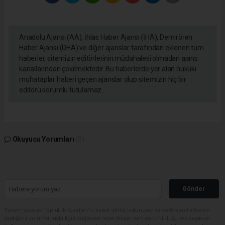
Anadolu Ajansı (AA), İhlas Haber Ajansı (İHA), Demirören
Haber Ajansı (DHA) ve diğer ajanslar tarafından eklenen tüm
haberler, sitemizin editörlerinin müdahalesi olmadan ajans
kanallarından çekilmektedir. Bu haberlerde yer alan hukuki
muhataplar haberi geçen ajanslar olup sitemizin hiç bir
editörü sorumlu tutulamaz...
Okuyucu Yorumları
(0)
Gönder
Yorum yazarak Topluluk Kuralları’nı kabul etmiş bulunuyor ve sovtna.net sitesine
yaptığınız yorumunuzla ilgili doğrudan veya dolaylı tüm sorumluluğu tek başınıza