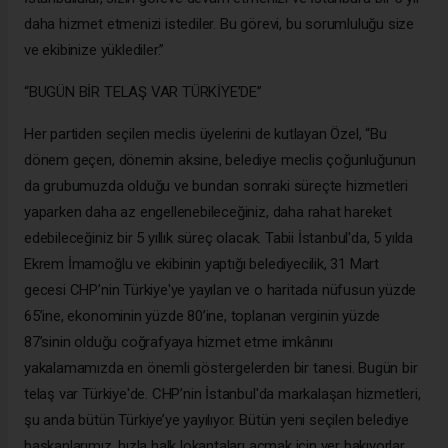
daha hizmet etmenizi istediler. Bu görevi, bu sorumluluğu size
ve ekibinize yüklediler.”
“BUGÜN BİR TELAŞ VAR TÜRKİYE’DE”
Her partiden seçilen meclis üyelerini de kutlayan Özel, “Bu
dönem geçen, dönemin aksine, belediye meclis çoğunluğunun
da grubumuzda olduğu ve bundan sonraki süreçte hizmetleri
yaparken daha az engellenebileceğiniz, daha rahat hareket
edebileceğiniz bir 5 yıllık süreç olacak. Tabii İstanbul'da, 5 yılda
Ekrem İmamoğlu ve ekibinin yaptığı belediyecilik, 31 Mart
gecesi CHP’nin Türkiye'ye yayılan ve o haritada nüfusun yüzde
65’ine, ekonominin yüzde 80’ine, toplanan verginin yüzde
87’sinin olduğu coğrafyaya hizmet etme imkânını
yakalamamızda en önemli göstergelerden bir tanesi. Bugün bir
telaş var Türkiye'de. CHP’nin İstanbul'da markalaşan hizmetleri,
şu anda bütün Türkiye’ye yayılıyor. Bütün yeni seçilen belediye
başkanlarımız, hızla halk lokantaları açmak için yer bakıyorlar.