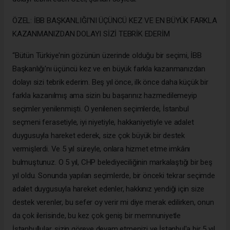
ÖZEL: İBB BAŞKANLIĞI'NI ÜÇÜNCÜ KEZ VE EN BÜYÜK FARKLA
KAZANMANIZDAN DOLAYI SİZİ TEBRİK EDERİM
“Bütün Türkiye'nin gözünün üzerinde olduğu bir seçimi, İBB
Başkanlığı'nı üçüncü kez ve en büyük farkla kazanmanızdan
dolayı sizi tebrik ederim. Beş yıl önce, ilk önce daha küçük bir
farkla kazanılmış ama sizin bu başarınız hazmedilemeyip
seçimler yenilenmişti. O yenilenen seçimlerde, İstanbul
seçmeni ferasetiyle, iyi niyetiyle, hakkaniyetiyle ve adalet
duygusuyla hareket ederek, size çok büyük bir destek
vermişlerdi. Ve 5 yıl süreyle, onlara hizmet etme imkânı
bulmuştunuz. O 5 yıl, CHP belediyeciliğinin markalaştığı bir beş
yıl oldu. Sonunda yapılan seçimlerde, bir önceki tekrar seçimde
adalet duygusuyla hareket edenler, hakkınız yendiği için size
destek verenler, bu sefer oy verir mi diye merak edilirken, onun
da çok ilerisinde, bu kez çok geniş bir memnuniyetle
İstanbullular, sizin göreve devam etmenizi ve İstanbul'a bir 5 yıl