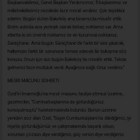
Başkanvekilimiz, Genel Başkan Yardımcımız, İl başkanımız ve
milletvekillerimiz nezdinde bize moral verdiniz. Çok teşekkür
ederim. Bugün sizleri Bakırköy ana binamızda misafir ettik.
Bizim aslında ana yerleşik olarak birkaç noktamız var. Ama
elbette ki en önemli noktamız ve en kurumsal noktamız,
Saraçhane. Ama bugün Saraçhane'de farklı bir ses çıkacak,
halkımızın farklı bir sorununa temas edecek bir buluşma söz
konusu. Onun için sizi bugün Bakırköy'de misafir ettik. Tekrar
gelmeniz bize mutluluk verdi. Ayağınıza sağlı. Onur verdiniz.”
MESİR MACUNU SOHBETİ
Özel’in İmamoğlu’na mesir macunu hediye etmesi üzerine,
gazeteciler, “Cumhurbaşkanına da götürdüğünüz
konuşulmuştu” hatırlatmasında bulundu. Bunun üzerine
yeniden söz alan Özel, “Sayın Cumhurbaşkanı'na dilediğimiz, iyi
niyetle götürdüğümüz ve çalışmalarında başarılı olsun,
sorunları çözsün diye verdiğimiz, güç versin diye verdiğimiz