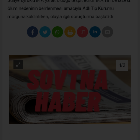
Suriye uyruklu M.A.’ya ait olduğu tespit edildi. M.A.’nın cenazesi,
ölüm nedeninin belirlenmesi amacıyla Adli Tıp Kurumu
morguna kaldırılırken, olayla ilgili soruşturma başlatıldı.
1
/2
.