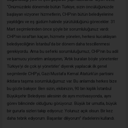
“Önümüzdeki dönemde bütün Türkiye, sizin öncülüğünüzde
başlayan vizyoner hizmetlerin, CHP'nin bütün belediyelerine
yayıldığını ve eş güdüm halinde yürütüldüğünü görecekler. 31
Mart seçimlerinden önce şöyle bir sorumluluğunuz vardı:
CHP’nin israftan kaçan, hizmete yönelen, herkesi kucaklayan
belediyeciliğinin İstanbul'da bir dönem daha tescillenmesi
gerekiyordu. Ama bu seferki sorumluluğumuz, CHP’nin bu adil
ve kamucu yönetim anlayışının, ‘Artık buraları böyle yönetenler
Türkiye'yi de çok iyi yönetirler’ diyerek yapılacak ilk genel
seçimlerde CHP’yi, Gazi Mustafa Kemal Atatürk'ün partisini
iktidara taşıma sorumluluğumuz var. Bu anlamda herkes bize
bu gözle bakıyor. Ben sizin, ekibinizin, 90 bin kişilik İstanbul
Büyükşehir Belediyesi ailesinin de aynı motivasyonda, aynı
görev bilincinde olduğunu görüyoruz. Büyük bir umutla, büyük
bir gururla sizleri takip ediyoruz. Yolunuz açık olsun. Bir kez
daha tebrik ediyorum. Başarılar diliyorum” ifadelerini kullandı.