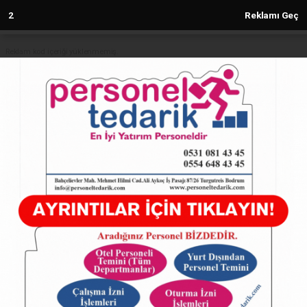
1
Reklamı Geç
Reklam kod içeriği yüklenmemiş.
Anasayfa
CHP Genel Başkanı Özel’den
İmamoğlu’na tebrik ziyareti
18.05.2024 - 15:11, Güncelleme: 18.05.2024 - 15:11
5078+ kez okundu.
ABONE OL