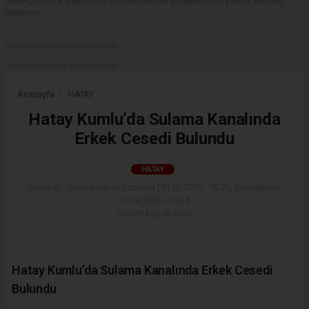
üstleniyorsunuz. Yazılan tüm yorumlardan site yönetimi hiçbir şekilde sorumlu
tutulamaz.
Reklam kod içeriği yüklenmemiş.
Reklam kod içeriği yüklenmemiş.
Anasayfa
HATAY
Hatay Kumlu’da Sulama Kanalında
Erkek Cesedi Bulundu
HATAY
(Sovtna) - Sovtna Haber Gazetesi | 31.03.2026 - 16:20, Güncelleme:
31.03.2026 - 16:24
56168+ kez okundu.
Hatay Kumlu’da Sulama Kanalında Erkek Cesedi
Bulundu