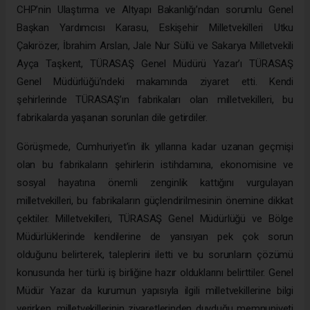
CHP’nin Ulaştırma ve Altyapı Bakanlığı’ndan sorumlu Genel
Başkan Yardımcısı Karasu, Eskişehir Milletvekilleri Utku
Çakırözer, İbrahim Arslan, Jale Nur Süllü ve Sakarya Milletvekili
Ayça Taşkent, TÜRASAŞ Genel Müdürü Yazar’ı TÜRASAŞ
Genel Müdürlüğü’ndeki makamında ziyaret etti. Kendi
şehirlerinde TÜRASAŞ’ın fabrikaları olan milletvekilleri, bu
fabrikalarda yaşanan sorunları dile getirdiler.
Görüşmede, Cumhuriyet’in ilk yıllarına kadar uzanan geçmişi
olan bu fabrikaların şehirlerin istihdamına, ekonomisine ve
sosyal hayatına önemli zenginlik kattığını vurgulayan
milletvekilleri, bu fabrikaların güçlendirilmesinin önemine dikkat
çektiler. Milletvekilleri, TÜRASAŞ Genel Müdürlüğü ve Bölge
Müdürlüklerinde kendilerine de yansıyan pek çok sorun
olduğunu belirterek, taleplerini iletti ve bu sorunların çözümü
konusunda her türlü iş birliğine hazır olduklarını belirttiler. Genel
Müdür Yazar da kurumun yapısıyla ilgili milletvekillerine bilgi
verirken, milletvekillerinin ziyaretlerinden duyduğu memnuniyeti