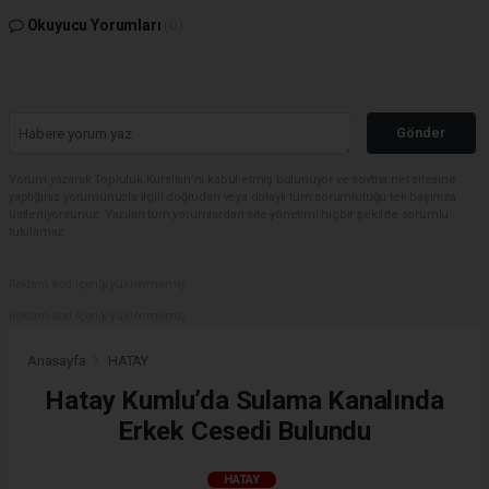
Okuyucu Yorumları
(0)
Gönder
Yorum yazarak Topluluk Kuralları’nı kabul etmiş bulunuyor ve sovtna.net sitesine
yaptığınız yorumunuzla ilgili doğrudan veya dolaylı tüm sorumluluğu tek başınıza
üstleniyorsunuz. Yazılan tüm yorumlardan site yönetimi hiçbir şekilde sorumlu
tutulamaz.
Reklam kod içeriği yüklenmemiş.
Reklam kod içeriği yüklenmemiş.
Anasayfa
HATAY
Hatay Kumlu’da Sulama Kanalında
Erkek Cesedi Bulundu
HATAY