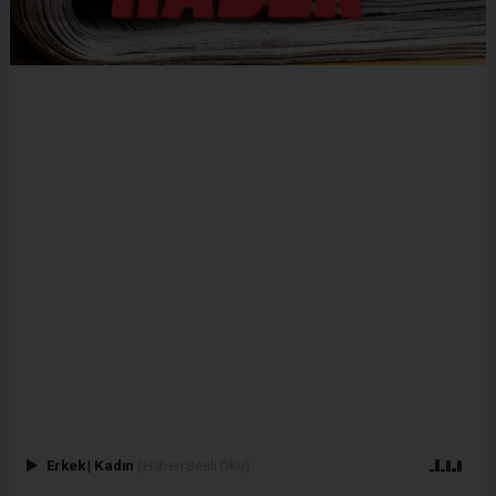
Erkek
|
Kadın
(Haberi Sesli Oku)