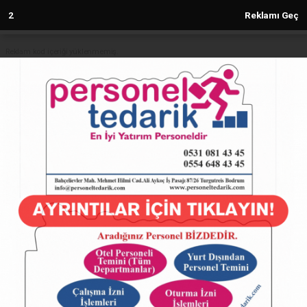
1
Reklamı Geç
Reklam kod içeriği yüklenmemiş.
Anasayfa
CHP’li Vekiller Türasaş Genel
Müdürlüğünü ziyaret etti
30.05.2024 - 13:28, Güncelleme: 30.05.2024 - 13:28
4926+ kez okundu.
ABONE OL