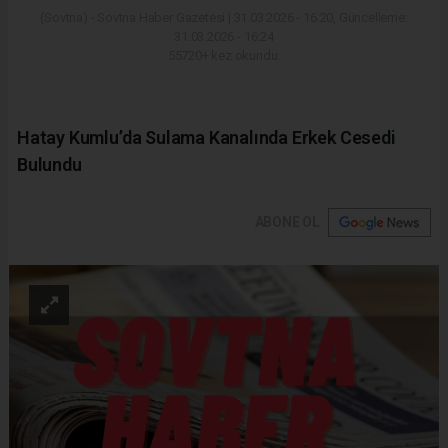
(Sovtna) - Sovtna Haber Gazetesi | 31.03.2026 - 16:20, Güncelleme:
31.03.2026 - 16:24
55720+ kez okundu.
Hatay Kumlu’da Sulama Kanalında Erkek Cesedi
Bulundu
ABONE OL