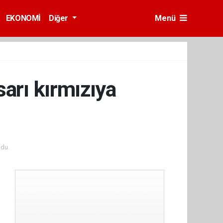
EKONOMİ
Diğer
Menü
arı kırmızıya
du.