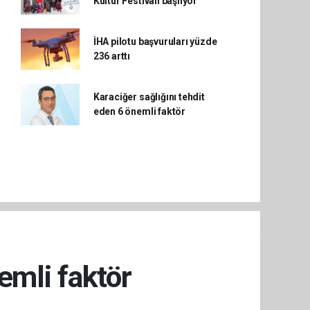
Kültür Festivali başlıyor
İHA pilotu başvuruları yüzde
236 arttı
Karaciğer sağlığını tehdit
eden 6 önemli faktör
emli faktör