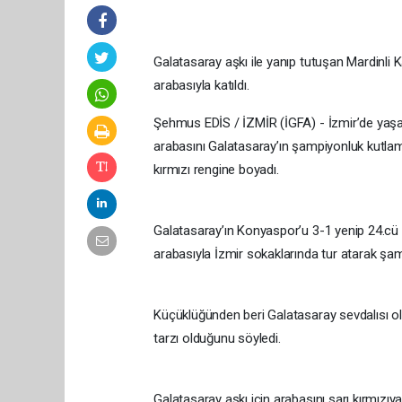
Galatasaray aşkı ile yanıp tutuşan Mardinli 
arabasıyla katıldı.
Şehmus EDİS / İZMİR (İGFA) - İzmir’de yaşay
arabasını Galatasaray’ın şampiyonluk kutlam
kırmızı rengine boyadı.
Galatasaray’ın Konyaspor’u 3-1 yenip 24.cü
arabasıyla İzmir sokaklarında tur atarak şam
Küçüklüğünden beri Galatasaray sevdalısı ol
tarzı olduğunu söyledi.
Galatasaray aşkı için arabasını sarı kırmızıy