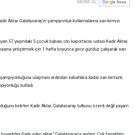
ABONE OL
Kadir Aktar Galatasaray’ın şampiyonluk kutlamalarına sarı kırmızı
an 57 yaşındaki 5 çocuk babası oto kaportacısı ustası Kadir Aktar,
asına yetiştirmek için 1 hafta boyunca gece gündüz çalışarak sarı
 şampiyonluğuna ulaşması ardından sabahlara kadar sarı kırmızılı
piyonluğu kutladı.
duğunu belirten Kadir Aktar, Galatasaray tutkusu özenti değil yaşam
a boyadığını ifade eden aktar,” Galatasaray’a aşığım. Çok fanatiğim