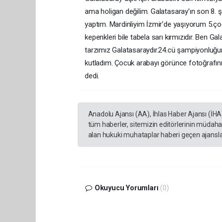
ama holigan değilim. Galatasaray’ın son 8.
yaptım. Mardinliyim İzmir’de yaşıyorum 5.ç
kepenkleri bile tabela sarı kırmızıdır. Ben G
tarzımız Galatasaraydır.24.cü şampiyonluğun
kutladım. Çocuk arabayı görünce fotoğrafını 
dedi.
Anadolu Ajansı (AA), İhlas Haber Ajansı (İHA
tüm haberler, sitemizin editörlerinin müdaha
alan hukuki muhataplar haberi geçen ajanslar
Okuyucu Yorumları
(0)