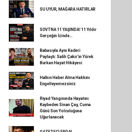
SU UYUR, MAĞARA HATIRLAR
SOVTNA 11 YAŞINDA! 11 Yıldır
Gerçeğin İzinde…
Babasıyla Aynı Kaderi
Paylaştı: Salih Çakır'ın Yürek
Burkan Hayat Hikâyesi
Halkın Haber Alma Hakkını
Engelleyemezsiniz
Riyad Yangınında Hayatını
Kaybeden Sinan Çay, Cuma
Günü Son Yolculuğuna
Uğurlanacak
GAZETECİ ERDAL