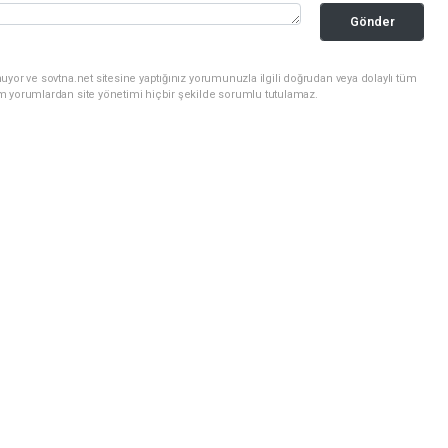
Gönder
uyor ve sovtna.net sitesine yaptığınız yorumunuzla ilgili doğrudan veya dolaylı tüm
m yorumlardan site yönetimi hiçbir şekilde sorumlu tutulamaz.