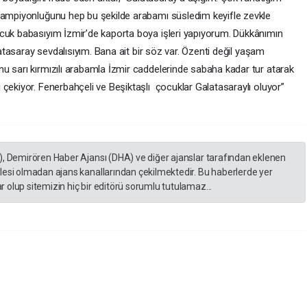
 şampiyonluğunu hep bu şekilde arabamı süsledim keyifle zevkle
ocuk babasıyım İzmir’de kaporta boya işleri yapıyorum. Dükkânımın
alatasaray sevdalısıyım. Bana ait bir söz var. Özenti değil yaşam
u sarı kırmızılı arabamla İzmir caddelerinde sabaha kadar tur atarak
çekiyor. Fenerbahçeli ve Beşiktaşlı çocuklar Galatasaraylı oluyor”
), Demirören Haber Ajansı (DHA) ve diğer ajanslar tarafından eklenen
lesi olmadan ajans kanallarından çekilmektedir. Bu haberlerde yer
 olup sitemizin hiç bir editörü sorumlu tutulamaz...