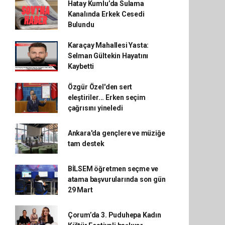
Hatay Kumlu’da Sulama
Kanalında Erkek Cesedi
Bulundu
Karaçay Mahallesi Yasta:
Selman Gültekin Hayatını
Kaybetti
Özgür Özel'den sert
eleştiriler... Erken seçim
çağrısını yineledi
Ankara'da gençlere ve müziğe
tam destek
BİLSEM öğretmen seçme ve
atama başvurularında son gün
29 Mart
Çorum’da 3. Puduhepa Kadın