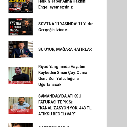
Halkın Haber Alma Hakkını
Engelleyemezsiniz
SOVTNA 11 YAŞINDA! 11 Yıldır
Gerçeğin İzinde…
SU UYUR, MAĞARA HATIRLAR
Riyad Yangınında Hayatını
Kaybeden Sinan Çay, Cuma
Günü Son Yolculuğuna
Uğurlanacak
SAMANDAĞ’DA ATIKSU
FATURASI TEPKİSİ:
“KANALİZASYON YOK, 443 TL
ATIKSU BEDELİ VAR”