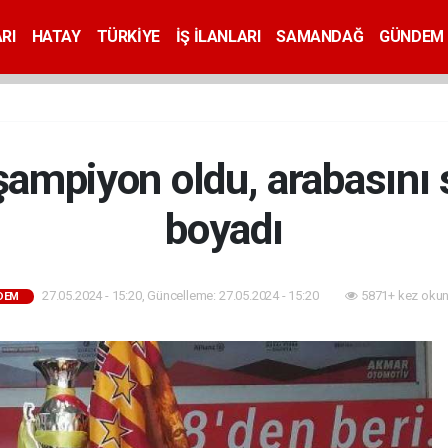
RI
HATAY
TÜRKİYE
İŞ İLANLARI
SAMANDAĞ
GÜNDEM
şampiyon oldu, arabasını s
boyadı
27.05.2024 - 15:20, Güncelleme: 27.05.2024 - 15:20
5871+ kez okun
DEM