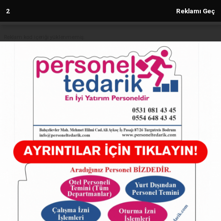
1
Reklamı Geç
Reklam kod içeriği yüklenmemiş.
Anasayfa
Gebze Ultra Traili Denizli Göleti’nde
koşuldu
26.05.2024 - 13:08, Güncelleme: 26.05.2024 - 13:08
4783+ kez okundu.
ABONE OL