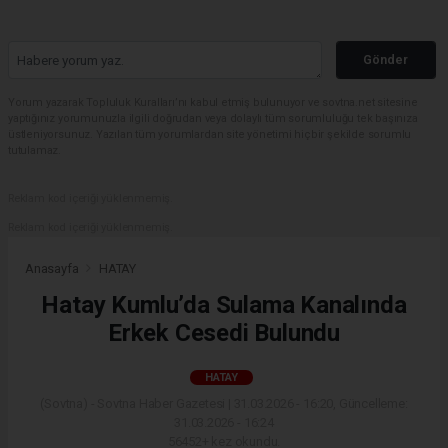
Gönder
Yorum yazarak Topluluk Kuralları’nı kabul etmiş bulunuyor ve sovtna.net sitesine
yaptığınız yorumunuzla ilgili doğrudan veya dolaylı tüm sorumluluğu tek başınıza
üstleniyorsunuz. Yazılan tüm yorumlardan site yönetimi hiçbir şekilde sorumlu
tutulamaz.
Reklam kod içeriği yüklenmemiş.
Reklam kod içeriği yüklenmemiş.
Anasayfa
HATAY
Hatay Kumlu’da Sulama Kanalında
Erkek Cesedi Bulundu
HATAY
(Sovtna) - Sovtna Haber Gazetesi | 31.03.2026 - 16:20, Güncelleme:
31.03.2026 - 16:24
56452+ kez okundu.