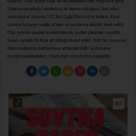
bulundu. Olay, ilçeye bağlı Aktaş Mahallesi’nde meydana geldi.
Sulama kanalında hareketsiz bir kişinin olduğunu fark eden
vatandaşlar durumu 112 Acil Çağrı Merkezi’ne bildirdi. İhbar
üzerine bölgeye sağlık, itfaiye ve jandarma ekipleri sevk edildi.
Olay yerinde yapılan incelemelerde, sudan çıkarılan cesedin
Suriye uyruklu M.A.’ya ait olduğu tespit edildi. M.A.’nın cenazesi,
ölüm nedeninin belirlenmesi amacıyla Adli Tıp Kurumu
morguna kaldırılırken, olayla ilgili soruşturma başlatıldı.
1
/2