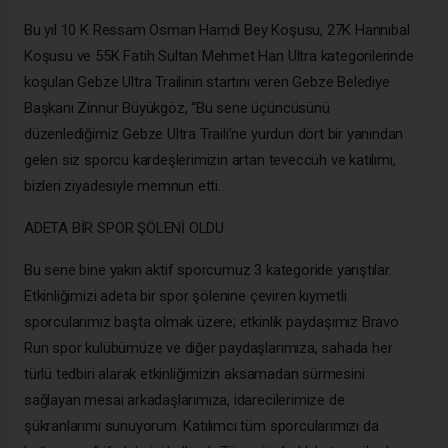
Bu yıl 10 K Ressam Osman Hamdi Bey Koşusu, 27K Hannıbal
Koşusu ve 55K Fatih Sultan Mehmet Han Ultra kategorilerinde
koşulan Gebze Ultra Trailinin startını veren Gebze Belediye
Başkanı Zinnur Büyükgöz, “Bu sene üçüncüsünü
düzenlediğimiz Gebze Ultra Traili’ne yurdun dört bir yanından
gelen siz sporcu kardeşlerimizin artan teveccüh ve katılımı,
bizleri ziyadesiyle memnun etti.
ADETA BİR SPOR ŞÖLENİ OLDU
Bu sene bine yakın aktif sporcumuz 3 kategoride yarıştılar.
Etkinliğimizi adeta bir spor şölenine çeviren kıymetli
sporcularımız başta olmak üzere; etkinlik paydaşımız Bravo
Run spor kulübümüze ve diğer paydaşlarımıza, sahada her
türlü tedbiri alarak etkinliğimizin aksamadan sürmesini
sağlayan mesai arkadaşlarımıza, idarecilerimize de
şükranlarımı sunuyorum. Katılımcı tüm sporcularımızı da