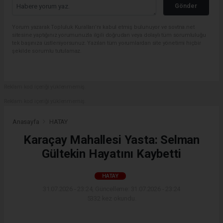
Gönder
Yorum yazarak Topluluk Kuralları’nı kabul etmiş bulunuyor ve sovtna.net
sitesine yaptığınız yorumunuzla ilgili doğrudan veya dolaylı tüm sorumluluğu
tek başınıza üstleniyorsunuz. Yazılan tüm yorumlardan site yönetimi hiçbir
şekilde sorumlu tutulamaz.
Reklam kod içeriği yüklenmemiş.
Reklam kod içeriği yüklenmemiş.
Anasayfa
HATAY
Karaçay Mahallesi Yasta: Selman
Gültekin Hayatını Kaybetti
HATAY
31.07.2026 - 23:24, Güncelleme: 31.07.2026 - 23:24
5332 kez okundu.