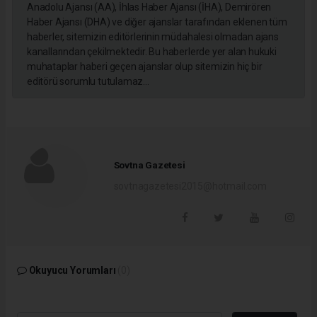
Anadolu Ajansı (AA), İhlas Haber Ajansı (İHA), Demirören
Haber Ajansı (DHA) ve diğer ajanslar tarafından eklenen tüm
haberler, sitemizin editörlerinin müdahalesi olmadan ajans
kanallarından çekilmektedir. Bu haberlerde yer alan hukuki
muhataplar haberi geçen ajanslar olup sitemizin hiç bir
editörü sorumlu tutulamaz...
Sovtna Gazetesi
sovtnagazetesi2015@hotmail.com
Okuyucu Yorumları
(0)