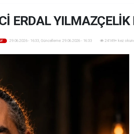
Cİ ERDAL YILMAZÇELİK 
29.06.2026 - 16:33, Güncelleme: 29.06.2026 - 16:33
24149+ kez okun
AY