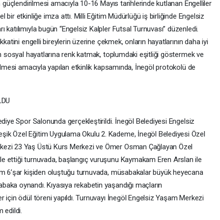
n güçlendirilmesi amacıyla 10-16 Mayıs tarihlerinde kutlanan Engelliler
bir etkinliğe imza attı. Milli Eğitim Müdürlüğü iş birliğinde Engelsiz
 katılımıyla bugün “Engelsiz Kalpler Futsal Turnuvası” düzenledi.
katini engelli bireylerin üzerine çekmek, onların hayatlarının daha iyi
in sosyal hayatlarına renk katmak, toplumdaki eşitliği göstermek ve
rilmesi amacıyla yapılan etkinlik kapsamında, İnegöl protokolü de
LDU
ediye Spor Salonunda gerçekleştirildi. İnegöl Belediyesi Engelsiz
şik Özel Eğitim Uygulama Okulu 2. Kademe, İnegöl Belediyesi Özel
rkezi 23 Yaş Üstü Kurs Merkezi ve Ömer Osman Çağlayan Özel
e ettiği turnuvada, başlangıç vuruşunu Kaymakam Eren Arslan ile
kım 6’şar kişiden oluştuğu turnuvada, müsabakalar büyük heyecana
baka oynandı. Kıyasıya rekabetin yaşandığı maçların
 için ödül töreni yapıldı. Turnuvayı İnegöl Engelsiz Yaşam Merkezi
 edildi.