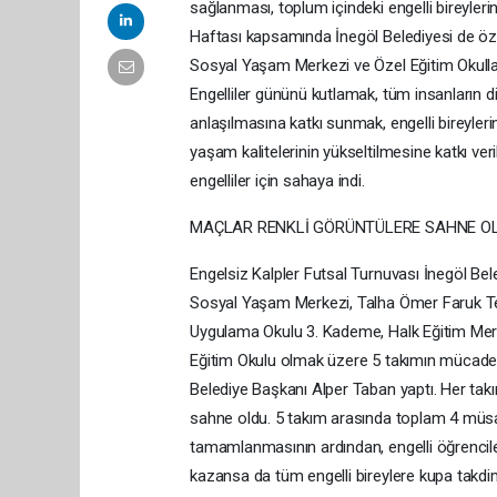
sağlanması, toplum içindeki engelli bireyleri
Haftası kapsamında İnegöl Belediyesi de özel 
Sosyal Yaşam Merkezi ve Özel Eğitim Okulları
Engelliler gününü kutlamak, tüm insanların dik
anlaşılmasına katkı sunmak, engelli bireyler
yaşam kalitelerinin yükseltilmesine katkı ve
engelliler için sahaya indi.
MAÇLAR RENKLİ GÖRÜNTÜLERE SAHNE O
Engelsiz Kalpler Futsal Turnuvası İnegöl Bel
Sosyal Yaşam Merkezi, Talha Ömer Faruk Te
Uygulama Okulu 3. Kademe, Halk Eğitim Me
Eğitim Okulu olmak üzere 5 takımın mücadel
Belediye Başkanı Alper Taban yaptı. Her ta
sahne oldu. 5 takım arasında toplam 4 müsa
tamamlanmasının ardından, engelli öğrenciler
kazansa da tüm engelli bireylere kupa takdim