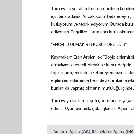
Turnuvada yer alan tüm öğrencilerin kendiler
için bir aradayız. Ancak şunu ifade edeyim, 
kutluyorum ve tebrik ediyorum. Burada bulu
ediyorum. Engelliler Haftasının kutlu olmasın
“ENGELLİ OLMAK BİR KUSUR DEĞİLDİR”
Kaymakam Eren Arslan ise “Böyle anlamlı b
etmeliyim ki engelli olmak bir kusur değildir. 
toplumun içerisinde özel bireylerimizin farkı
eğitimleri anlamında hem devlet imkanlarıyla
bunları da yapmış olmanın mutluluğu içindey
Turnuvaya katılan engelli çocuklar ise yaşadık
ederiz. Oyun oynadık, çok eğlendik. Alper T
Anadolu Ajansı (AA), İhlas Haber Ajansı (İHA