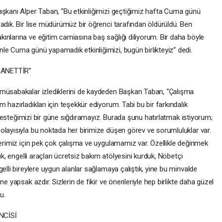
aşkanı Alper Taban, “Bu etkinliğimizi geçtiğimiz hafta Cuma günü
adık. Bir lise müdürümüz bir öğrenci tarafından öldürüldü. Ben
ınlarına ve eğitim camiasına baş sağlığı diliyorum. Bir daha böyle
le Cuma günü yapamadık etkinliğimizi, bugün birlikteyiz” dedi.
ANETTİR”
 müsabakalar izlediklerini de kaydeden Başkan Taban, “Çalışma
hazırladıkları için teşekkür ediyorum. Tabi bu bir farkındalık
ve desteğimizi bir güne sığdıramayız. Burada şunu hatırlatmak istiyorum;
olayısıyla bu noktada her birimize düşen görev ve sorumluluklar var.
lerimiz için pek çok çalışma ve uygulamamız var. Özellikle değinmek
uk, engelli araçları ücretsiz bakım atölyesini kurduk, Nöbetçi
elli bireylere uygun alanlar sağlamaya çalıştık, yine bu minvalde
e yapsak azdır. Sizlerin de fikir ve önerileriyle hep birlikte daha güzel
u.
NCİSİ