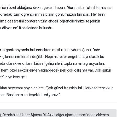
i için özel olduğuna dikkat çeken Taban, “Burada bir futsal turnuvası
buradaki tüm öğrencilerimiz bizim gönlümüzün birincisi. Her birini
nma cesaretini gösteren tüm engelli öğrencilerimize teşekkür
ı diliyorum” ifadelerinde bulundu.
ir organizasyonda bulunmaktan mutluluk duydum. Şunu ifade
Hiç kimsenin tercihi değildir. Hepimiz birer engelli adayı olarak bu
nda olarak ve onların kişisel gelişimleri, topluma entegrasyonları,
 hem özel sektör eliyle yapılabilecek pek çok çalışma var. Çok şükür
iz” diye konuştu.
ları heyecanı şöyle anlattı: “Çok güzel bir etkinlikti. Herkese teşekkür
aban Başkanımıza teşekkür ediyoruz.”
), Demirören Haber Ajansı (DHA) ve diğer ajanslar tarafından eklenen