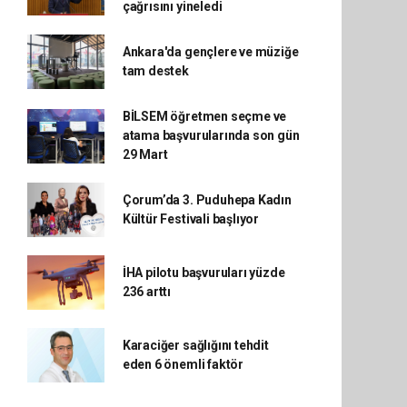
çağrısını yineledi
Ankara'da gençlere ve müziğe
tam destek
BİLSEM öğretmen seçme ve
atama başvurularında son gün
29 Mart
Çorum’da 3. Puduhepa Kadın
Kültür Festivali başlıyor
İHA pilotu başvuruları yüzde
236 arttı
Karaciğer sağlığını tehdit
eden 6 önemli faktör