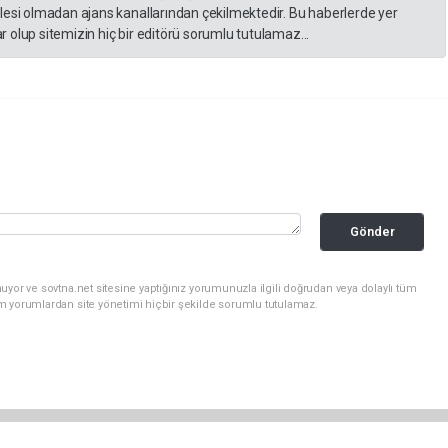
lesi olmadan ajans kanallarından çekilmektedir. Bu haberlerde yer
 olup sitemizin hiç bir editörü sorumlu tutulamaz...
Gönder
uyor ve sovtna.net sitesine yaptığınız yorumunuzla ilgili doğrudan veya dolaylı tüm
m yorumlardan site yönetimi hiçbir şekilde sorumlu tutulamaz.