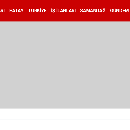
RI
HATAY
TÜRKİYE
İŞ İLANLARI
SAMANDAĞ
GÜNDEM