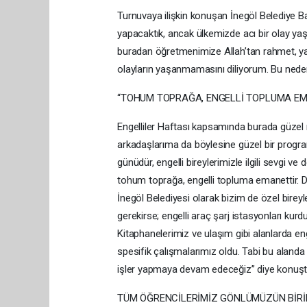
Turnuvaya ilişkin konuşan İnegöl Belediye B
yapacaktık, ancak ülkemizde acı bir olay yaş
buradan öğretmenimize Allah’tan rahmet, yak
olayların yaşanmamasını diliyorum. Bu neden
“TOHUM TOPRAĞA, ENGELLİ TOPLUMA EM
Engelliler Haftası kapsamında burada güzel
arkadaşlarıma da böylesine güzel bir program 
günüdür, engelli bireylerimizle ilgili sevgi 
tohum toprağa, engelli topluma emanettir. D
İnegöl Belediyesi olarak bizim de özel birey
gerekirse; engelli araç şarj istasyonları kurd
Kitaphanelerimiz ve ulaşım gibi alanlarda eng
spesifik çalışmalarımız oldu. Tabi bu alanda n
işler yapmaya devam edeceğiz” diye konuşt
TÜM ÖĞRENCİLERİMİZ GÖNLÜMÜZÜN BİRİ