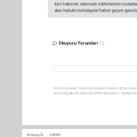
tüm haberler, sitemizin editörlerinin müdaha
alan hukuki muhataplar haberi geçen ajanslar
Okuyucu Yorumları
(0)
Yorum yazarak Topluluk Kuralları’nı kabul etmiş bulun
sorumluluğu tek başınıza üstleniyorsunuz. Yazılan tü
Anasayfa
HATAY