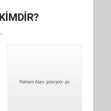
KİMDİR?
du.