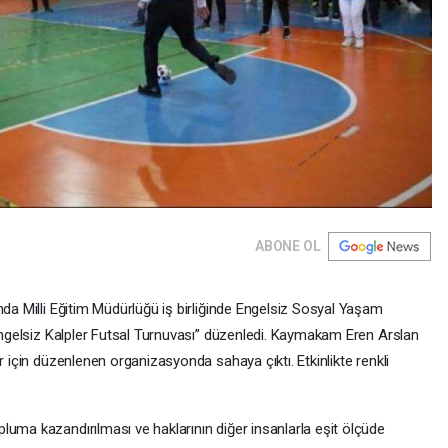
ABONE OL
nda Milli Eğitim Müdürlüğü iş birliğinde Engelsiz Sosyal Yaşam
“Engelsiz Kalpler Futsal Turnuvası” düzenledi. Kaymakam Eren Arslan
r için düzenlenen organizasyonda sahaya çıktı. Etkinlikte renkli
luma kazandırılması ve haklarının diğer insanlarla eşit ölçüde