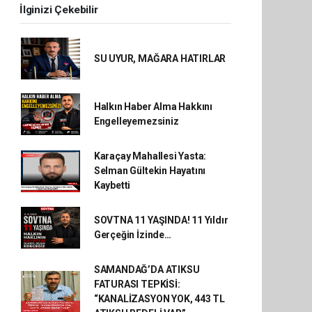
İlginizi Çekebilir
SU UYUR, MAĞARA HATIRLAR
Halkın Haber Alma Hakkını
Engelleyemezsiniz
Karaçay Mahallesi Yasta:
Selman Gültekin Hayatını
Kaybetti
SOVTNA 11 YAŞINDA! 11 Yıldır
Gerçeğin İzinde…
SAMANDAĞ’DA ATIKSU
FATURASI TEPKİSİ:
“KANALİZASYON YOK, 443 TL