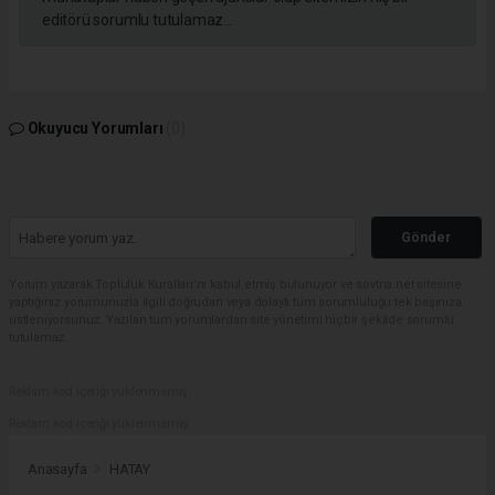
editörü sorumlu tutulamaz...
Okuyucu Yorumları
(0)
Gönder
Yorum yazarak Topluluk Kuralları’nı kabul etmiş bulunuyor ve sovtna.net sitesine
yaptığınız yorumunuzla ilgili doğrudan veya dolaylı tüm sorumluluğu tek başınıza
üstleniyorsunuz. Yazılan tüm yorumlardan site yönetimi hiçbir şekilde sorumlu
tutulamaz.
Reklam kod içeriği yüklenmemiş.
Reklam kod içeriği yüklenmemiş.
Anasayfa
HATAY