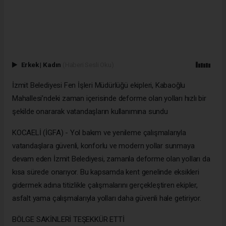
Erkek
|
Kadın
(Haberi Sesli Oku)
İzmit Belediyesi Fen İşleri Müdürlüğü ekipleri, Kabaoğlu
Mahallesi’ndeki zaman içerisinde deforme olan yolları hızlı bir
şekilde onararak vatandaşların kullanımına sundu
KOCAELİ (İGFA) - Yol bakım ve yenileme çalışmalarıyla
vatandaşlara güvenli, konforlu ve modern yollar sunmaya
devam eden İzmit Belediyesi, zamanla deforme olan yolları da
kısa sürede onarıyor. Bu kapsamda kent genelinde eksikleri
gidermek adına titizlikle çalışmalarını gerçekleştiren ekipler,
asfalt yama çalışmalarıyla yolları daha güvenli hale getiriyor.
BÖLGE SAKİNLERİ TEŞEKKÜR ETTİ