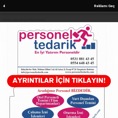
3
Reklamı Geç
Reklam kod içeriği yüklenmemiş.
Anasayfa
İzmit Belediyesinden, Kabaoğlu’na
ulaşımda konfor
10.09.2024 - 14:47, Güncelleme: 10.09.2024 - 14:47
5039+ kez okundu.
ABONE OL