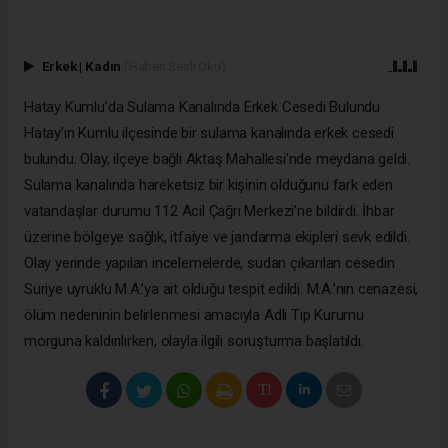
Erkek
|
Kadın
(Haberi Sesli Oku)
Hatay Kumlu’da Sulama Kanalında Erkek Cesedi Bulundu
Hatay’ın Kumlu ilçesinde bir sulama kanalında erkek cesedi
bulundu. Olay, ilçeye bağlı Aktaş Mahallesi’nde meydana geldi.
Sulama kanalında hareketsiz bir kişinin olduğunu fark eden
vatandaşlar durumu 112 Acil Çağrı Merkezi’ne bildirdi. İhbar
üzerine bölgeye sağlık, itfaiye ve jandarma ekipleri sevk edildi.
Olay yerinde yapılan incelemelerde, sudan çıkarılan cesedin
Suriye uyruklu M.A.’ya ait olduğu tespit edildi. M.A.’nın cenazesi,
ölüm nedeninin belirlenmesi amacıyla Adli Tıp Kurumu
morguna kaldırılırken, olayla ilgili soruşturma başlatıldı.