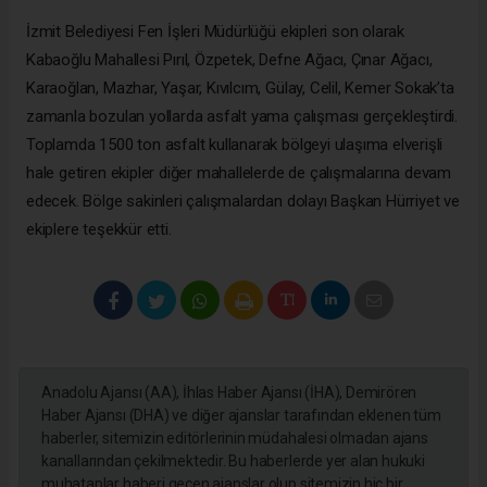
İzmit Belediyesi Fen İşleri Müdürlüğü ekipleri son olarak
Kabaoğlu Mahallesi Pırıl, Özpetek, Defne Ağacı, Çınar Ağacı,
Karaoğlan, Mazhar, Yaşar, Kıvılcım, Gülay, Celil, Kemer Sokak’ta
zamanla bozulan yollarda asfalt yama çalışması gerçekleştirdi.
Toplamda 1500 ton asfalt kullanarak bölgeyi ulaşıma elverişli
hale getiren ekipler diğer mahallelerde de çalışmalarına devam
edecek. Bölge sakinleri çalışmalardan dolayı Başkan Hürriyet ve
ekiplere teşekkür etti.
Anadolu Ajansı (AA), İhlas Haber Ajansı (İHA), Demirören
Haber Ajansı (DHA) ve diğer ajanslar tarafından eklenen tüm
haberler, sitemizin editörlerinin müdahalesi olmadan ajans
kanallarından çekilmektedir. Bu haberlerde yer alan hukuki
muhataplar haberi geçen ajanslar olup sitemizin hiç bir