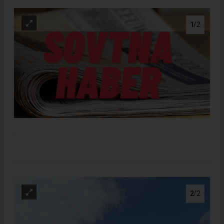
1
/2
.
2
/2