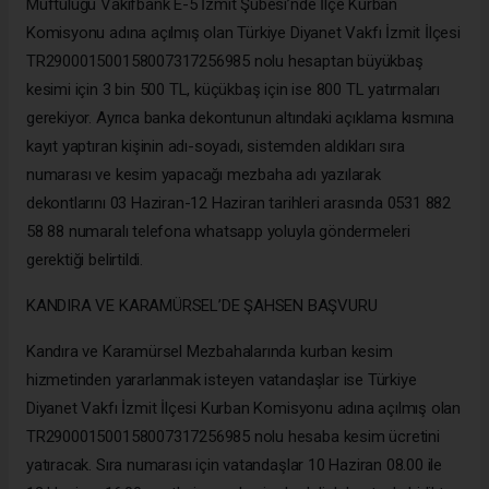
Müftülüğü Vakıfbank E-5 İzmit Şubesi’nde İlçe Kurban
Komisyonu adına açılmış olan Türkiye Diyanet Vakfı İzmit İlçesi
TR290001500158007317256985 nolu hesaptan büyükbaş
kesimi için 3 bin 500 TL, küçükbaş için ise 800 TL yatırmaları
gerekiyor. Ayrıca banka dekontunun altındaki açıklama kısmına
kayıt yaptıran kişinin adı-soyadı, sistemden aldıkları sıra
numarası ve kesim yapacağı mezbaha adı yazılarak
dekontlarını 03 Haziran-12 Haziran tarihleri arasında 0531 882
58 88 numaralı telefona whatsapp yoluyla göndermeleri
gerektiği belirtildi.
KANDIRA VE KARAMÜRSEL’DE ŞAHSEN BAŞVURU
Kandıra ve Karamürsel Mezbahalarında kurban kesim
hizmetinden yararlanmak isteyen vatandaşlar ise Türkiye
Diyanet Vakfı İzmit İlçesi Kurban Komisyonu adına açılmış olan
TR290001500158007317256985 nolu hesaba kesim ücretini
yatıracak. Sıra numarası için vatandaşlar 10 Haziran 08.00 ile