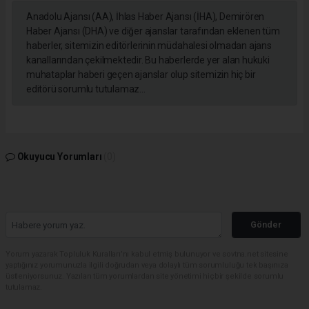
Anadolu Ajansı (AA), İhlas Haber Ajansı (İHA), Demirören
Haber Ajansı (DHA) ve diğer ajanslar tarafından eklenen tüm
haberler, sitemizin editörlerinin müdahalesi olmadan ajans
kanallarından çekilmektedir. Bu haberlerde yer alan hukuki
muhataplar haberi geçen ajanslar olup sitemizin hiç bir
editörü sorumlu tutulamaz...
Okuyucu Yorumları
(0)
Gönder
Yorum yazarak Topluluk Kuralları’nı kabul etmiş bulunuyor ve sovtna.net sitesine
yaptığınız yorumunuzla ilgili doğrudan veya dolaylı tüm sorumluluğu tek başınıza
üstleniyorsunuz. Yazılan tüm yorumlardan site yönetimi hiçbir şekilde sorumlu
tutulamaz.