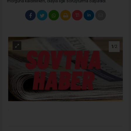
morguna kaldırılırken, olayla ilgili soruşturma başlatıldı.
1
/2
.