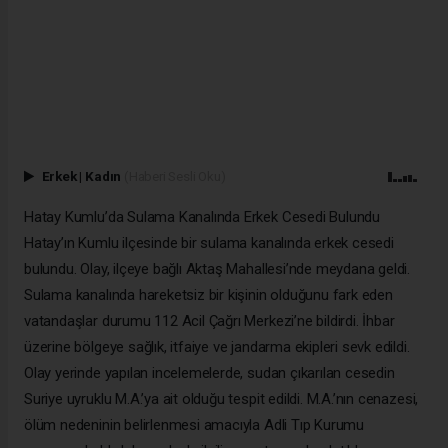
Erkek
|
Kadın
(Haberi Sesli Oku)
Hatay Kumlu’da Sulama Kanalında Erkek Cesedi Bulundu
Hatay’ın Kumlu ilçesinde bir sulama kanalında erkek cesedi
bulundu. Olay, ilçeye bağlı Aktaş Mahallesi’nde meydana geldi.
Sulama kanalında hareketsiz bir kişinin olduğunu fark eden
vatandaşlar durumu 112 Acil Çağrı Merkezi’ne bildirdi. İhbar
üzerine bölgeye sağlık, itfaiye ve jandarma ekipleri sevk edildi.
Olay yerinde yapılan incelemelerde, sudan çıkarılan cesedin
Suriye uyruklu M.A.’ya ait olduğu tespit edildi. M.A.’nın cenazesi,
ölüm nedeninin belirlenmesi amacıyla Adli Tıp Kurumu