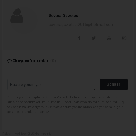
Sovtna Gazetesi
sovtnagazetesi2015@hotmail.com
Okuyucu Yorumları
(0)
Gönder
Yorum yazarak Topluluk Kuralları’nı kabul etmiş bulunuyor ve sovtna.net
sitesine yaptığınız yorumunuzla ilgili doğrudan veya dolaylı tüm sorumluluğu
tek başınıza üstleniyorsunuz. Yazılan tüm yorumlardan site yönetimi hiçbir
şekilde sorumlu tutulamaz.
Reklam kod içeriği yüklenmemiş.