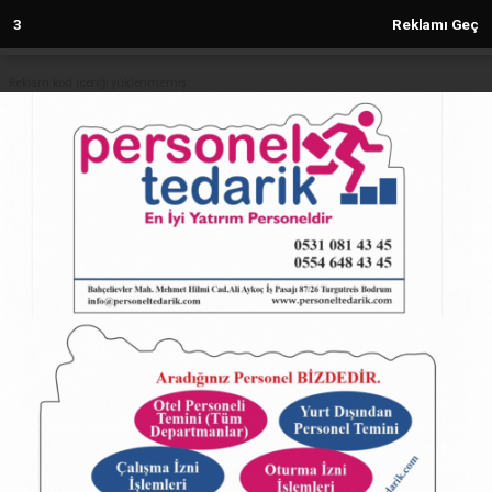
2
Reklamı Geç
Reklam kod içeriği yüklenmemiş.
Anasayfa
Kocaeli'de kurban kesim
başvuruları 3 Haziran’da başlıyor
30.05.2024 - 12:14, Güncelleme: 30.05.2024 - 12:14
4822+ kez okundu.
ABONE OL