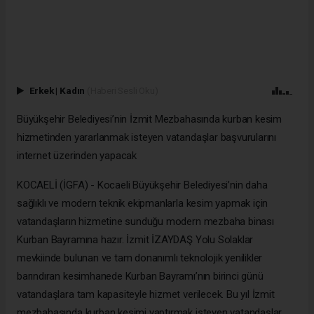
Erkek
|
Kadın
(Haberi Sesli Oku)
Büyükşehir Belediyesi’nin İzmit Mezbahasında kurban kesim
hizmetinden yararlanmak isteyen vatandaşlar başvurularını
internet üzerinden yapacak
KOCAELİ (İGFA) - Kocaeli Büyükşehir Belediyesi’nin daha
sağlıklı ve modern teknik ekipmanlarla kesim yapmak için
vatandaşların hizmetine sunduğu modern mezbaha binası
Kurban Bayramına hazır. İzmit İZAYDAŞ Yolu Solaklar
mevkiinde bulunan ve tam donanımlı teknolojik yenilikler
barındıran kesimhanede Kurban Bayramı’nın birinci günü
vatandaşlara tam kapasiteyle hizmet verilecek. Bu yıl İzmit
mezbahasında kurban kesimi yaptırmak isteyen vatandaşlar