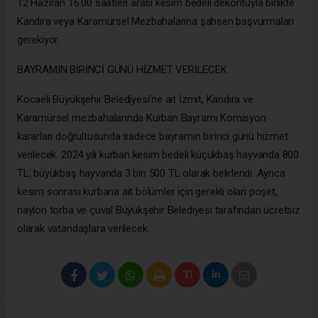
12 Haziran 16.00 saatleri arası kesim bedeli dekontuyla birlikte
Kandıra veya Karamürsel Mezbahalarına şahsen başvurmaları
gerekiyor.
BAYRAMIN BİRİNCİ GÜNÜ HİZMET VERİLECEK
Kocaeli Büyükşehir Belediyesi’ne ait İzmit, Kandıra ve
Karamürsel mezbahalarında Kurban Bayramı Komisyon
kararları doğrultusunda sadece bayramın birinci günü hizmet
verilecek. 2024 yılı kurban kesim bedeli küçükbaş hayvanda 800
TL, büyükbaş hayvanda 3 bin 500 TL olarak belirlendi. Ayrıca
kesim sonrası kurbana ait bölümler için gerekli olan poşet,
naylon torba ve çuval Büyükşehir Belediyesi tarafından ücretsiz
olarak vatandaşlara verilecek.