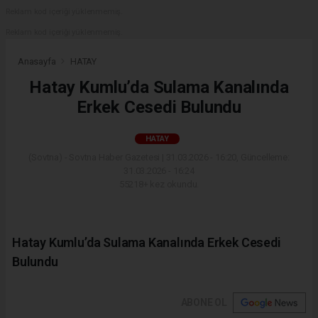
Reklam kod içeriği yüklenmemiş.
Reklam kod içeriği yüklenmemiş.
Anasayfa
HATAY
Hatay Kumlu’da Sulama Kanalında
Erkek Cesedi Bulundu
HATAY
(Sovtna) - Sovtna Haber Gazetesi | 31.03.2026 - 16:20, Güncelleme:
31.03.2026 - 16:24
55218+ kez okundu.
Hatay Kumlu’da Sulama Kanalında Erkek Cesedi
Bulundu
ABONE OL