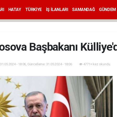
RI
HATAY
TÜRKİYE
İŞ İLANLARI
SAMANDAĞ
GÜNDEM
osova Başbakanı Külliye'
31.05.2024 - 18:06, Güncelleme: 31.05.2024 - 18:06
4771+ kez okundu.