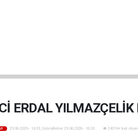
Cİ ERDAL YILMAZÇELİK 
29.06.2026 - 16:33, Güncelleme: 29.06.2026 - 16:33
24316+ kez okun
AY