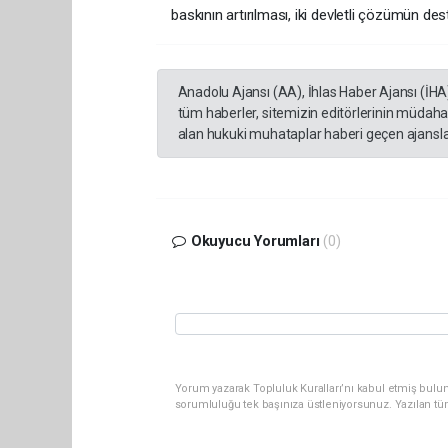
baskının artırılması, iki devletli çözümün dest
Anadolu Ajansı (AA), İhlas Haber Ajansı (İHA
tüm haberler, sitemizin editörlerinin müdaha
alan hukuki muhataplar haberi geçen ajanslar
Okuyucu Yorumları
(0)
Yorum yazarak Topluluk Kuralları’nı kabul etmiş bulun
sorumluluğu tek başınıza üstleniyorsunuz. Yazılan tü