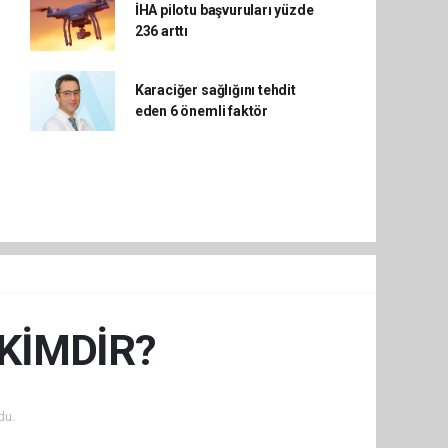
İHA pilotu başvuruları yüzde
236 arttı
Karaciğer sağlığını tehdit
eden 6 önemli faktör
KİMDİR?
du.