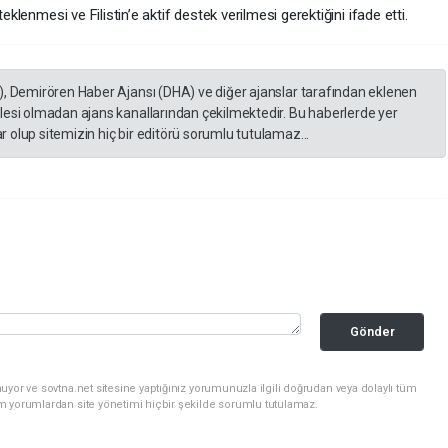
eklenmesi ve Filistin’e aktif destek verilmesi gerektiğini ifade etti.
), Demirören Haber Ajansı (DHA) ve diğer ajanslar tarafından eklenen
lesi olmadan ajans kanallarından çekilmektedir. Bu haberlerde yer
 olup sitemizin hiç bir editörü sorumlu tutulamaz...
Gönder
uyor ve sovtna.net sitesine yaptığınız yorumunuzla ilgili doğrudan veya dolaylı tüm
m yorumlardan site yönetimi hiçbir şekilde sorumlu tutulamaz.