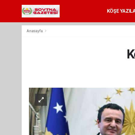
KÖŞE YAZILA
Anasayfa
K