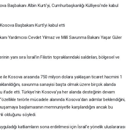
 Başbakanı Albin Kurti'yi, Cumhurbaşkanlığı Külliyesi'nde kabul
sova Başbakanı Kurti’yi kabul etti
anı Yardımcısı Cevdet Yılmaz ve Millî Savunma Bakanı Yaşar Güler
nin yanı sıra İsrail'in Filistin topraklarındaki saldırıları, bölgesel ve
ile Kosova arasında 750 milyon dolara yaklaşan ticaret hacmini 1
aklanıldığını, savunma sanayisi başta olmak üzere birçok alanda
unu ifade etti. Türkiye'nin Kosova'ya her alanda desteğinin devam
özellikle terörle mücadele alanında Kosova'dan adımlar beklendiğini,
yumuşamaya başlamasının memnuniyetle karşılandığını ancak bu
i olduğunu söyledi.
uladığı katliamların sona erdirilmesi için İsrail’e yönelik uluslararası