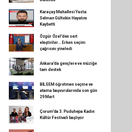
Karaçay Mahallesi Yasta:
Selman Gültekin Hayatını
Kaybetti
Özgür Özel'den sert
eleştiriler... Erken seçim
çağrısını yineledi
Ankara'da gençlere ve müziğe
tam destek
BİLSEM öğretmen seçme ve
atama başvurularında son gün
29 Mart
Çorum’da 3. Puduhepa Kadın
Kültür Festivali başlıyor